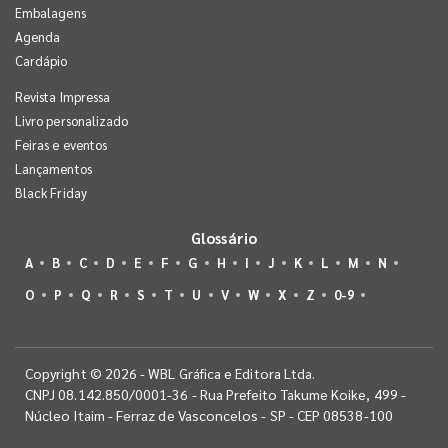
Embalagens
Agenda
Cardápio
Revista Impressa
Livro personalizado
Feiras e eventos
Lançamentos
Black Friday
Glossário
A
B
C
D
E
F
G
H
I
J
K
L
M
N
O
P
Q
R
S
T
U
V
W
X
Z
0-9
Copyright © 2026 - WBL Gráfica e Editora Ltda.
CNPJ 08.142.850/0001-36 - Rua Prefeito Takume Koike, 499 -
Núcleo Itaim - Ferraz de Vasconcelos - SP - CEP 08538-100