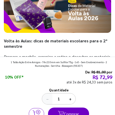
Volta às Aulas: dicas de materiais escolares para o 2º
semestre
Prepare a mochila, organize a rotina e descubra os materiais
1 Talão Ação Entre Amigos - 74x210mm em Sulfite 75g - 1x0 - Sem Enobrecimento - 2
que fazem toda diferença para começar o segundo
Numerações - Serrilha - Blocagem
(59207)
semestre com o pé direito. Confira!
De:
R$ 81,00
por
R$ 72,99
10% OFF*
até 3x de R$ 24,33 sem juros
Ver todos os posts
Quantidade
−
+
Comprar