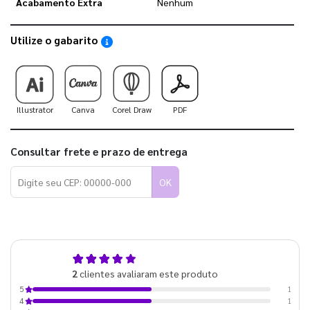
Acabamento Extra
Nenhum
Utilize o gabarito
Saiba como utilizar os nossos gabaritos
Illustrator
Canva
Corel Draw
PDF
Consultar frete e prazo de entrega
OK
4,5
2
clientes avaliaram este produto
de 5
1
5
1
4