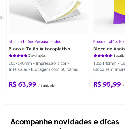
Bloco e Talões Personalizados
Bloco e Talões Pers
Bloco e Talão Autocopiativo
Bloco de Anota
(7 avaliações)
(1 avaliação
105x148mm - Impressão 1 cor -
105x148mm - Color
Intercalar - Blocagem com 50 folhas
Bloco sem Impress
Wire-o Preto
R$ 63,99
R$ 95,99
/ 1 unidade
/ 10
Acompanhe novidades e dicas