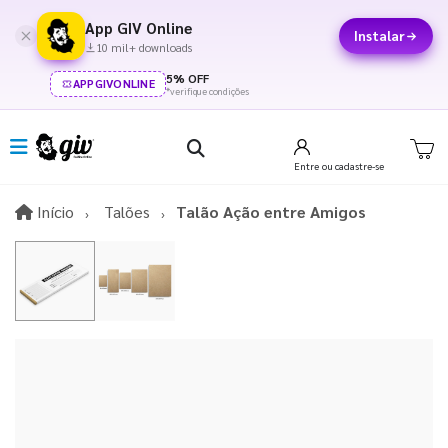
App GIV Online
Instalar
10 mil+ downloads
5% OFF
APPGIVONLINE
*verifique condições
Entre
ou cadastre-se
Início
Início
Talões
Talão Ação entre Amigos