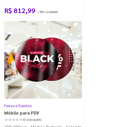
com 100m - Faca Padrão
R$ 812,99
/ 500 unidades
Feiras e Eventos
Móbile para PDV
(0 avaliações)
300x300mm - Modelo Redondo - Colorido