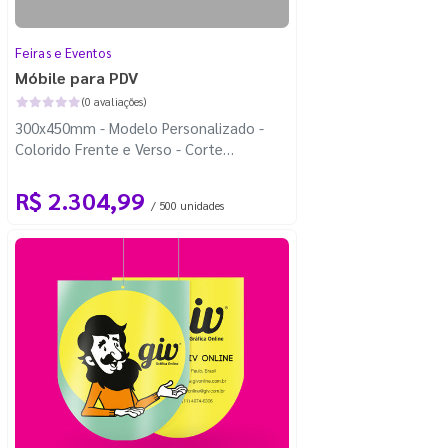
Feiras e Eventos
Móbile para PDV
(0 avaliações)
300x450mm - Modelo Personalizado -
Colorido Frente e Verso - Corte
Personalizado - Carretel Fio de Nylon
com 100m
R$ 2.304,99
/ 500 unidades