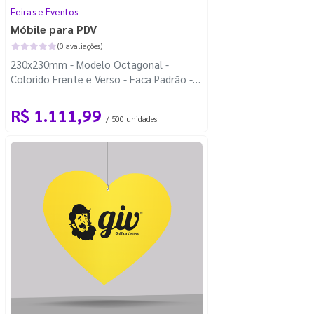
Feiras e Eventos
Móbile para PDV
(0 avaliações)
230x230mm - Modelo Octagonal -
Colorido Frente e Verso - Faca Padrão -
Carretel Fio de Nylon com 100m
R$ 1.111,99
/ 500 unidades