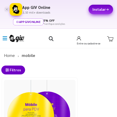
App GIV Online
Instalar
10 mil+ downloads
5% OFF
APPGIVONLINE
*verifique condições
Entre
ou cadastre-se
Home
mobile
Filtros