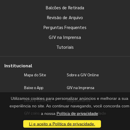
Balcões de Retirada
Revisão de Arquivo
Perguntas Frequentes
GIV na Imprensa
Tutoriais
Institucional
Mapa do Site
Sobre a GIV Online
Baixe o App
GIV na Imprensa
Utilizamos cookies para personalizar anúncios e melhorar a sua
Dicas e Tutoriais
Regulamento
experiência no site. Ao continuar navegando, você concorda com
GIV coins
Política de Privacidade
a nossa
Política de privacidade
Li e aceito a Política de privacidade.
Fale conosco
Blog