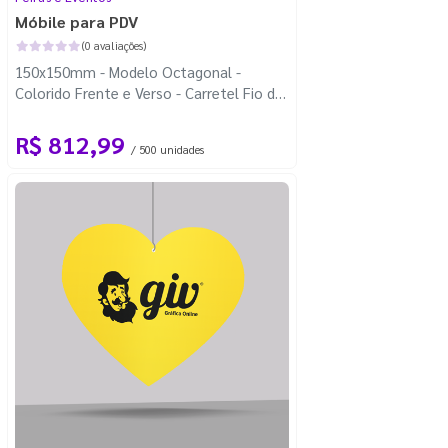
Móbile para PDV
(0 avaliações)
150x150mm - Modelo Octagonal -
Colorido Frente e Verso - Carretel Fio de
Nylon com 100m - Faca Padrão
R$ 812,99
/ 500 unidades