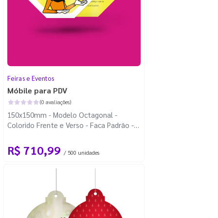
Feiras e Eventos
Móbile para PDV
(0 avaliações)
150x150mm - Modelo Octagonal -
Colorido Frente e Verso - Faca Padrão -
Carretel Fio de Nylon com 100m
R$ 710,99
/ 500 unidades