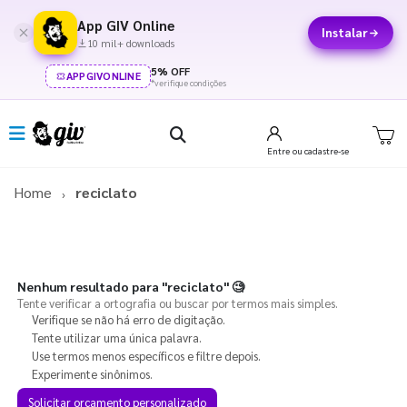
App GIV Online
Instalar
10 mil+ downloads
5% OFF
APPGIVONLINE
*verifique condições
Entre
ou cadastre-se
Home
reciclato
Nenhum resultado para
"reciclato"
🧐
Tente verificar a ortografia ou buscar por termos mais simples.
Verifique se não há erro de digitação.
Tente utilizar uma única palavra.
Use termos menos específicos e filtre depois.
Experimente sinônimos.
Solicitar orçamento personalizado