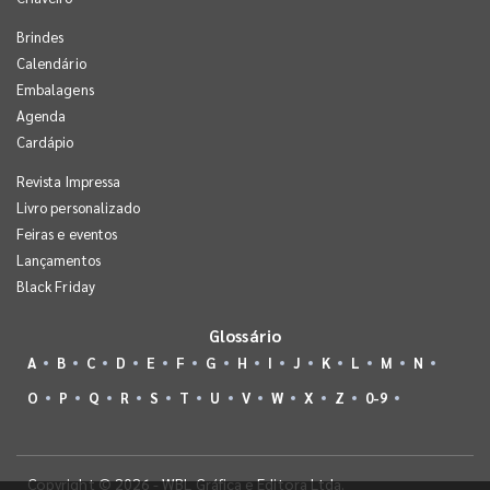
Brindes
Calendário
Embalagens
Agenda
Cardápio
Revista Impressa
Livro personalizado
Feiras e eventos
Lançamentos
Black Friday
Glossário
A
B
C
D
E
F
G
H
I
J
K
L
M
N
O
P
Q
R
S
T
U
V
W
X
Z
0-9
Copyright © 2026 - WBL Gráfica e Editora Ltda.