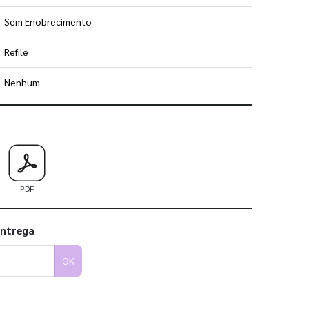
Sem Enobrecimento
Refile
Nenhum
 utilizar os nossos gabaritos
PDF
entrega
OK