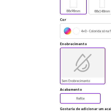
88x98mm
88x148mm
Cor
4×0 - Colorida só na f
Enobrecimento
Sem Enobrecimento
Acabamento
Refile
Gostaria de adicionar um ac