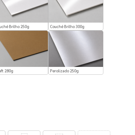
uché Brilho 250g
Couché Brilho 300g
aft 280g
Perolizado 250g