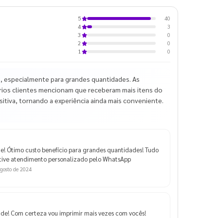
40
5
3
4
0
3
0
2
0
1
 especialmente para grandes quantidades. As
Vários clientes mencionam que receberam mais itens do
ositiva, tornando a experiência ainda mais conveniente.
e! Ótimo custo benefício para grandes quantidades! Tudo
 tive atendimento personalizado pelo WhatsApp
gosto de 2024
ade! Com certeza vou imprimir mais vezes com vocês!