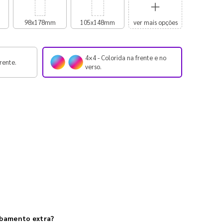
98x178mm
105x148mm
ver mais opções
4×4 - Colorida na frente e no
rente.
verso.
abamento extra?