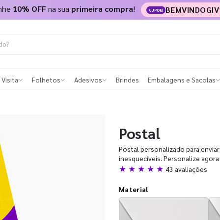
nhe
10% OFF
na sua
primeira compra
!
BEMVINDOGIV
CUPOM
 Visita
Folhetos
Adesivos
Brindes
Embalagens e Sacolas
Postal
Postal personalizado para enviar
inesquecíveis. Personalize agor
★ ★ ★ ★ ★
43 avaliações
Material