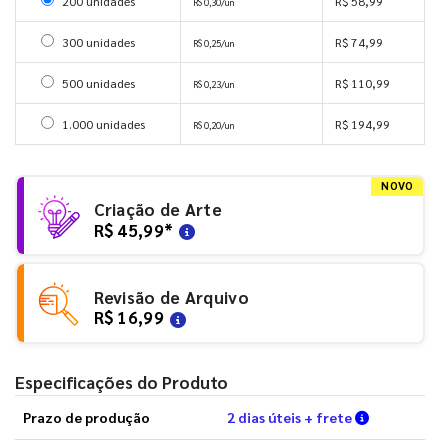
Selecionar 200 unidades
200 unidades
R$ 58,99
R$ 0,30/un
Selecionar 300 unidades
300 unidades
R$ 74,99
R$ 0,25/un
Selecionar 500 unidades
500 unidades
R$ 110,99
R$ 0,23/un
Selecionar 1000 unidades
1.000 unidades
R$ 194,99
R$ 0,20/un
NOVO
Criação de Arte
R$ 45,99
*
Revisão de Arquivo
R$ 16,99
Especificações do Produto
Verifique a
Prazo de produção
2 dias úteis + frete