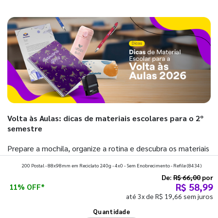
Volta às Aulas: dicas de materiais escolares para o 2º
semestre
Prepare a mochila, organize a rotina e descubra os materiais
que fazem toda diferença para começar o segundo
200 Postal - 88x98mm em Reciclato 240g - 4x0 - Sem Enobrecimento - Refile
(8434)
semestre com o pé direito. Confira!
De:
R$ 66,00
por
R$ 58,99
11% OFF*
até 3x de R$ 19,66 sem juros
Ver todos os posts
Quantidade