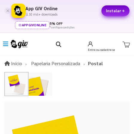
App GIV Online
Instalar
10 mil+ downloads
5% OFF
APPGIVONLINE
*verifique condições
Entre
ou cadastre-se
Início
Início
Papelaria Personalizada
Postal