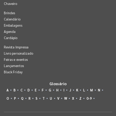
Chaveiro
Brindes
Calendário
Embalagens
Agenda
Cardápio
Revista Impressa
Livro personalizado
Feiras e eventos
Lançamentos
Black Friday
Glossário
A
B
C
D
E
F
G
H
I
J
K
L
M
N
O
P
Q
R
S
T
U
V
W
X
Z
0-9