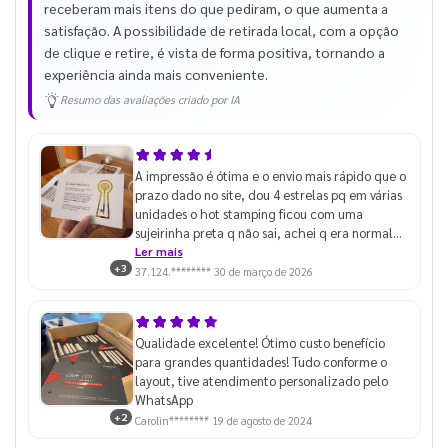
receberam mais itens do que pediram, o que aumenta a
satisfação. A possibilidade de retirada local, com a opção
de clique e retire, é vista de forma positiva, tornando a
experiência ainda mais conveniente.
Resumo das avaliações criado por IA
A impressão é ótima e o envio mais rápido que o
prazo dado no site, dou 4 estrelas pq em várias
unidades o hot stamping ficou com uma
sujeirinha preta q não sai, achei q era normal
até pegar algumas unidades que estava
Ler mais
+3
perfeito
37.124.********
30 de março de 2026
Qualidade excelente! Ótimo custo benefício
para grandes quantidades! Tudo conforme o
layout, tive atendimento personalizado pelo
WhatsApp
+2
Carolin********
19 de agosto de 2024