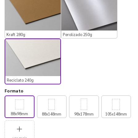
Kraft 280g
Perolizado 250g
Reciclato 240g
Formato
88x98mm
88x148mm
98x178mm
105x148mm