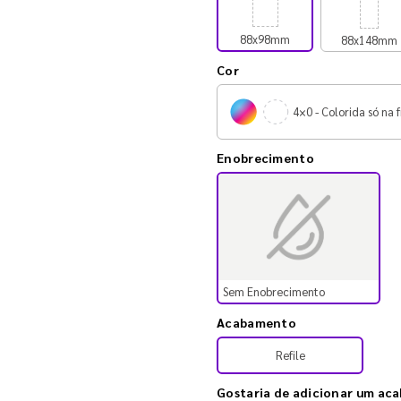
88x98mm
88x148mm
Cor
4×0 - Colorida só na f
Enobrecimento
Sem Enobrecimento
Acabamento
Refile
Gostaria de adicionar um ac