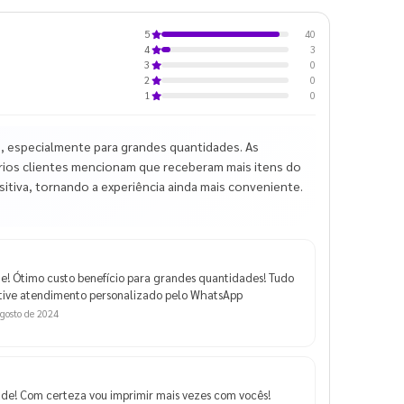
40
5
3
4
0
3
0
2
0
1
 especialmente para grandes quantidades. As
Vários clientes mencionam que receberam mais itens do
ositiva, tornando a experiência ainda mais conveniente.
e! Ótimo custo benefício para grandes quantidades! Tudo
 tive atendimento personalizado pelo WhatsApp
gosto de 2024
ade! Com certeza vou imprimir mais vezes com vocês!