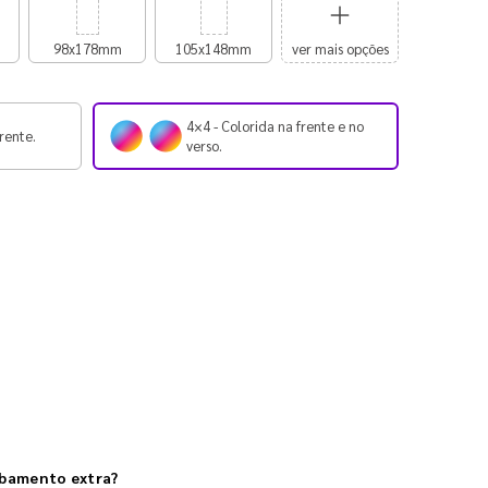
98x178mm
105x148mm
ver mais opções
4×4 - Colorida na frente e no
rente.
verso.
abamento extra?