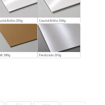
uché Brilho 250g
Couché Brilho 300g
aft 280g
Perolizado 250g