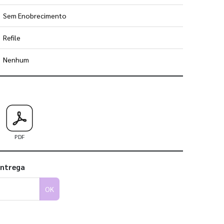
Sem Enobrecimento
Refile
Nenhum
 utilizar os nossos gabaritos
PDF
entrega
OK