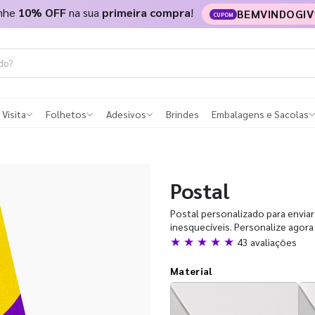
nhe
10% OFF
na sua
primeira compra
!
BEMVINDOGIV
CUPOM
 Visita
Folhetos
Adesivos
Brindes
Embalagens e Sacolas
Postal
Postal personalizado para enviar
inesquecíveis. Personalize agor
★ ★ ★ ★ ★
43 avaliações
Material