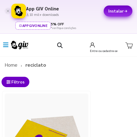
App GIV Online
Instalar
10 mil+ downloads
5% OFF
APPGIVONLINE
*verifique condições
Entre
ou cadastre-se
Home
reciclato
Filtros