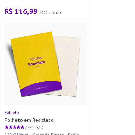
R$ 116,99
/ 200 unidades
Folheto
Folheto em Reciclato
(1 avaliação)
148x210mm - Colorido Frente - Refile