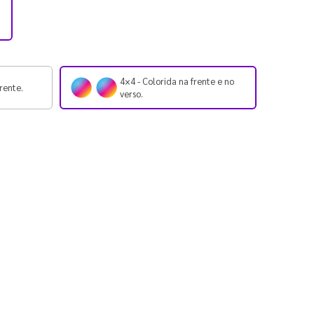
4×4 - Colorida na frente e no
rente.
verso.