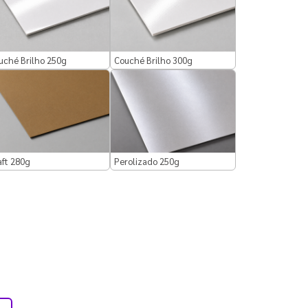
uché Brilho 250g
Couché Brilho 300g
aft 280g
Perolizado 250g