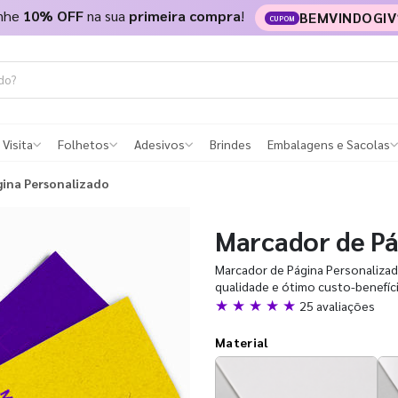
nhe
10% OFF
na sua
primeira compra
!
BEMVINDOGIV
CUPOM
 Visita
Folhetos
Adesivos
Brindes
Embalagens e Sacolas
ina Personalizado
Marcador de Pá
Marcador de Página Personalizado
qualidade e ótimo custo-benefíci
★ ★ ★ ★ ★
25 avaliações
Material