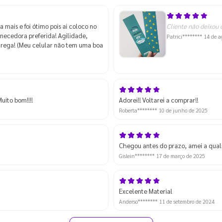
mais e foi ótimo pois ai coloco no
Cliente não deixou 
ornecedora preferida! Agilidade,
Patrici********
14 de a
trega! (Meu celular não tem uma boa
uito bom!!!!
Adorei!! Voltarei a comprar!!
Roberta********
10 de junho de 2025
Chegou antes do prazo, amei a qual
Gislein********
17 de março de 2025
Excelente Material
Anderso********
11 de setembro de 2024