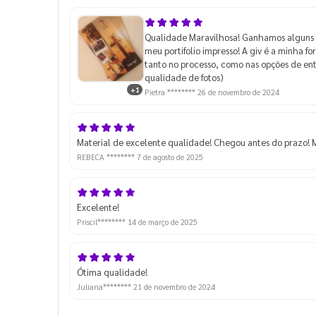
Qualidade Maravilhosa! Ganhamos alguns a 
meu portifolio impresso! A giv é a minha f
tanto no processo, como nas opções de en
qualidade de fotos)
+1
Pietra ********
26 de novembro de 2024
Material de excelente qualidade! Chegou antes do prazo! M
REBECA ********
7 de agosto de 2025
Excelente!
Priscil********
14 de março de 2025
Ótima qualidade!
Juliana********
21 de novembro de 2024