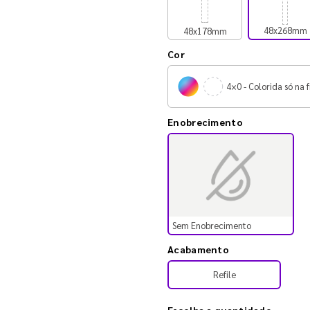
48x268mm
48x178mm
Cor
4×0 - Colorida só na f
Enobrecimento
Sem Enobrecimento
Acabamento
Refile
Escolha a quantidade