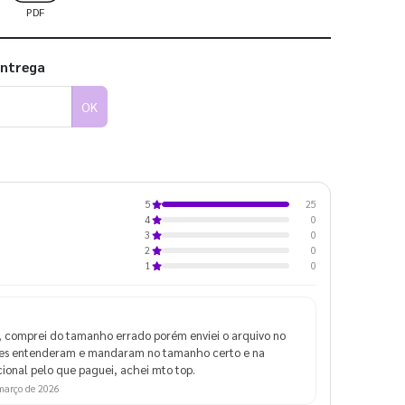
PDF
entrega
OK
25
5
0
4
0
3
0
2
0
1
 comprei do tamanho errado porém enviei o arquivo no
les entenderam e mandaram no tamanho certo e na
ional pelo que paguei, achei mto top.
março de 2026