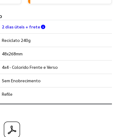
o
Verifique as condições de entrega
2 dias úteis + frete
Reciclato 240g
48x268mm
4x4 - Colorido Frente e Verso
Sem Enobrecimento
Refile
 utilizar os nossos gabaritos