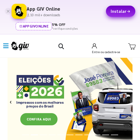
App GIV Online
Instalar
10 mil+ downloads
5% OFF
APPGIVONLINE
*verifique condições
Entre
ou cadastre-se
Previous
Next