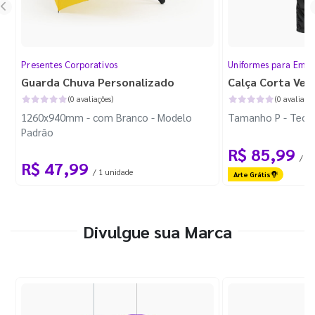
Presentes Corporativos
Uniformes para Empr
Guarda Chuva Personalizado
Calça Corta Ven
(0 avaliações)
(0 avaliaçõe
1260x940mm - com Branco - Modelo
Tamanho P - Tecid
Padrão
R$ 85,99
/ 1 
R$ 47,99
/ 1 unidade
Arte Grátis
Divulgue sua Marca