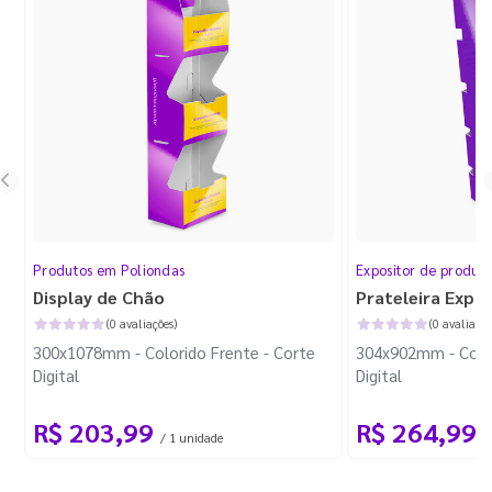
Produtos em Poliondas
Expositor de produt
Display de Chão
Prateleira Expo
(0 avaliações)
(0 avaliaçõe
300x1078mm - Colorido Frente - Corte
304x902mm - Color
Digital
Digital
R$ 203,99
R$ 264,99
/ 1 unidade
/