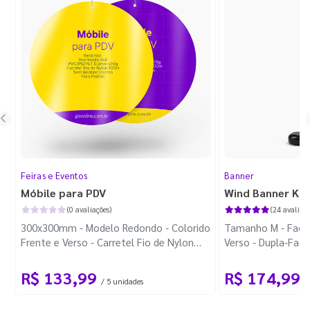
Feiras e Eventos
Banner
Móbile para PDV
Wind Banner Ki
(0 avaliações)
(24 avaliaçõ
300x300mm - Modelo Redondo - Colorido
Tamanho M - Faca 
Frente e Verso - Carretel Fio de Nylon
Verso - Dupla-Fac
com 100m - Faca Padrão
Plástica - Haste 
R$ 133,99
R$ 174,99
/ 5 unidades
/