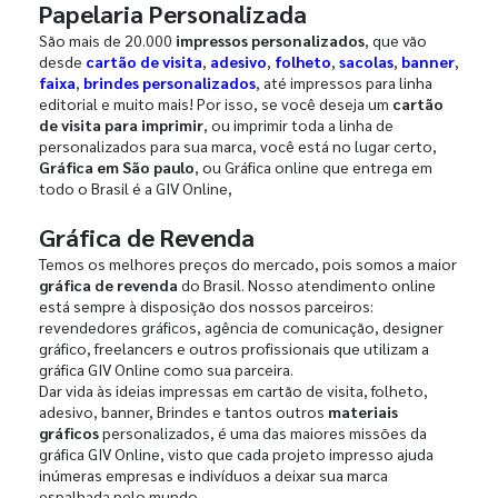
Papelaria Personalizada
São mais de 20.000
impressos personalizados
, que vão
desde
cartão de visita
,
adesivo
,
folheto
,
sacolas
,
banner
,
faixa
,
brindes personalizados
, até impressos para linha
editorial e muito mais! Por isso, se você deseja um
cartão
de visita para imprimir
, ou imprimir toda a linha de
personalizados para sua marca, você está no lugar certo,
Gráfica em São paulo
, ou Gráfica online que entrega em
todo o Brasil é a GIV Online,
Gráfica de Revenda
Temos os melhores preços do mercado, pois somos a maior
gráfica de revenda
do Brasil. Nosso atendimento online
está sempre à disposição dos nossos parceiros:
revendedores gráficos, agência de comunicação, designer
gráfico, freelancers e outros profissionais que utilizam a
gráfica GIV Online como sua parceira.
Dar vida às ideias impressas em cartão de visita, folheto,
adesivo, banner, Brindes e tantos outros
materiais
gráficos
personalizados, é uma das maiores missões da
gráfica GIV Online, visto que cada projeto impresso ajuda
inúmeras empresas e indivíduos a deixar sua marca
espalhada pelo mundo.