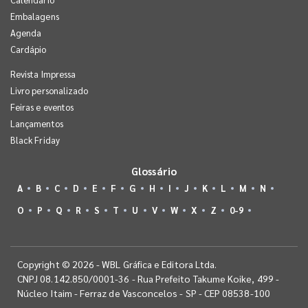
Embalagens
Agenda
Cardápio
Revista Impressa
Livro personalizado
Feiras e eventos
Lançamentos
Black Friday
Glossário
A
B
C
D
E
F
G
H
I
J
K
L
M
N
O
P
Q
R
S
T
U
V
W
X
Z
0-9
Copyright © 2026 - WBL Gráfica e Editora Ltda.
CNPJ 08.142.850/0001-36 - Rua Prefeito Takume Koike, 499 -
Núcleo Itaim - Ferraz de Vasconcelos - SP - CEP 08538-100