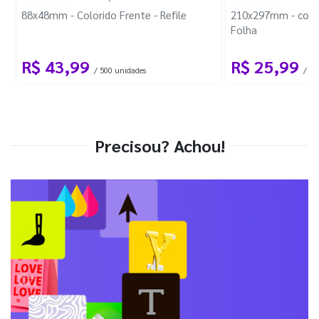
88x48mm - Colorido Frente - Refile
210x297mm - com 
Folha
R$ 43,99
R$ 25,99
/ 500 unidades
/ 1 
Precisou? Achou!