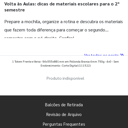
Volta às Aulas: dicas de materiais escolares para o 2º
semestre
Prepare a mochila, organize a rotina e descubra os materiais
que fazem toda diferença para começar o segundo
semestre com o pé direito. Confira!
Ver todos os posts
1 Totem Frente e Verso - 94x555x881mm em Polionda Branca 4mm 750g - 4x0 - Sem
Enobrecimento - Corte Digital
(111522)
Produto indisponível
Balcões de Retirada
Revisão de Arquivo
Perguntas Frequentes