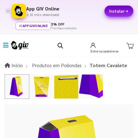
App GIV Online
Instalar
10 mil+ downloads
5% OFF
APPGIVONLINE
*verifique condições
Entre
ou cadastre-se
Início
Início
Produtos em Poliondas
Totem Cavalete