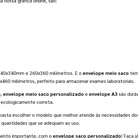
 nossa gráfica online, são: 
240x340mm e 260x360 milímetros. E o 
envelope meio saco
 tem
x460 milímetros, perfeito para armazenar exames laboratoriais. 
o
, 
envelope meio saco personalizado
 e 
envelope A3
 são durá
o ecologicamente correta.
 basta escolher o modelo que melhor atende às necessidades dos s
 quantidades que se adequam ao uso.
mento importante, com o 
envelope saco personalizado
! Faça j