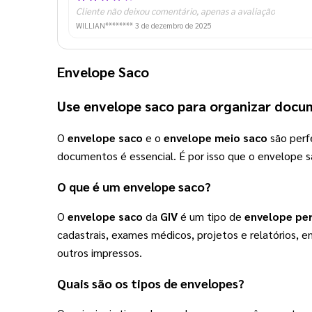
Cliente não deixou comentário, apenas a avaliação
WILLIAN********
3 de dezembro de 2025
Envelope Saco
Use 
envelope saco
 para organizar docu
O 
envelope saco
 e o 
envelope meio saco
 são perf
documentos é essencial. É por isso que o envelope s
O que é um 
envelope saco
?
O 
envelope saco
 da 
GIV
 é um tipo de 
envelope pe
cadastrais, exames médicos, projetos e relatórios, e
outros impressos.  
Quais são os tipos de envelopes? 