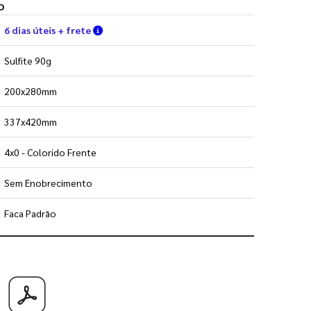
o
Verifique as condições de entrega
6 dias úteis + frete
Sulfite 90g
200x280mm
337x420mm
4x0 - Colorido Frente
Sem Enobrecimento
Faca Padrão
 utilizar os nossos gabaritos