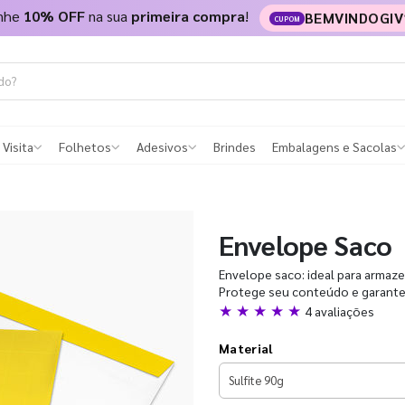
nhe
10% OFF
na sua
primeira compra
!
BEMVINDOGIV
CUPOM
 Visita
Folhetos
Adesivos
Brindes
Embalagens e Sacolas
Envelope Saco
Envelope saco: ideal para armaz
Protege seu conteúdo e garante 
★ ★ ★ ★ ★
4 avaliações
Material