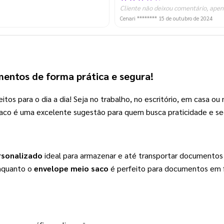
Cliente não deixou comentário, apen
Cenari ********
15 de outubro de 2024
mentos de forma prática e segura! 
eitos para o dia a dia! Seja no trabalho, no escritório, em casa ou
aco é uma excelente sugestão para quem busca praticidade e seg
rsonalizado
 ideal para armazenar e até transportar documentos
nquanto o 
envelope meio saco
 é perfeito para documentos em 