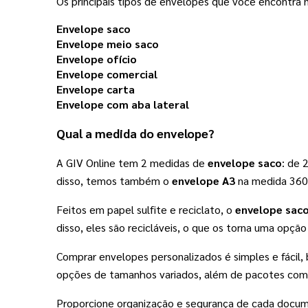
Os principais tipos de envelopes que você encontra na
Envelope saco
Envelope meio saco
Envelope ofício
Envelope comercial
Envelope carta
Envelope com aba lateral
Qual a medida do envelope?
A GIV Online tem 2 medidas de 
envelope saco
: de 
disso, temos também o 
envelope A3
 na medida 360
Feitos em papel sulfite e reciclato, o 
envelope sac
disso, eles são recicláveis, o que os torna uma opçã
Comprar envelopes personalizados é simples e fácil,
opções de tamanhos variados, além de pacotes com
Proporcione organização e segurança de cada docu