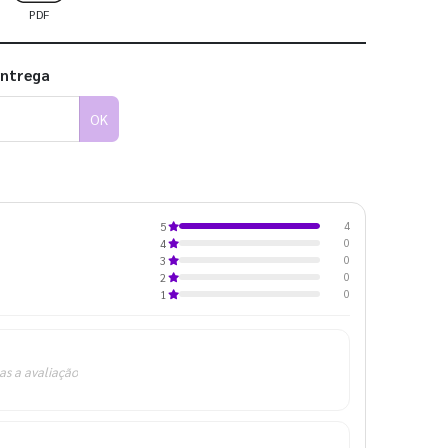
PDF
entrega
OK
4
5
0
4
0
3
0
2
0
1
as a avaliação