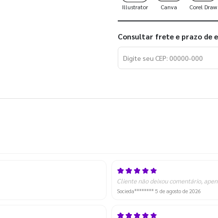
Illustrator
Canva
Corel Draw
Consultar frete e prazo de 
Cliente não deixou comentário, apen
Socieda********
5 de agosto de 2026