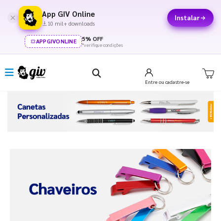
App GIV Online
Instalar
10 mil+ downloads
5% OFF
APPGIVONLINE
*verifique condições
Entre
ou cadastre-se