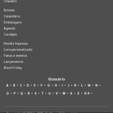
Chaveiro
Brindes
Calendário
Embalagens
Agenda
Cardápio
Revista Impressa
Livro personalizado
Feiras e eventos
Lançamentos
Black Friday
Glossário
A
B
C
D
E
F
G
H
I
J
K
L
M
N
O
P
Q
R
S
T
U
V
W
X
Z
0-9