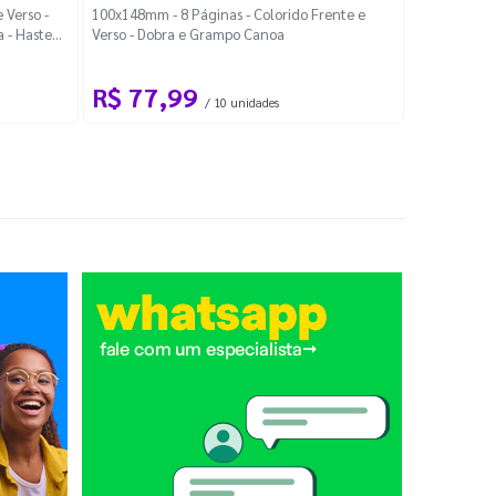
Localiza
 Verso -
100x148mm - 8 Páginas - Colorido Frente e
a - Haste
Verso - Dobra e Grampo Canoa
88x48mm - Co
R$ 77,99
R$ 88
/ 10 unidades