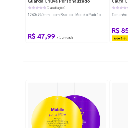
Guarda Chuva Personalizado
Calça C
(0 avaliações)
1260x940mm - com Branco - Modelo Padrão
Tamanho P
R$ 8
R$ 47,99
/ 1 unidade
Arte Gráti