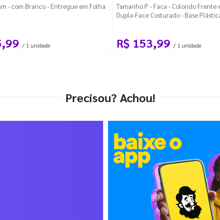
m - com Branco - Entregue em Folha
Tamanho P - Faca - Colorido Frente e
Dupla-Face Costurado - Base Plástic
Desmontável Curva
5,99
R$ 153,99
/ 1 unidade
/ 1 unidade
Precisou? Achou!