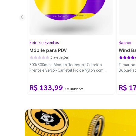
Feiras e Eventos
Banner
Móbile para PDV
Wind B
(0 avaliações)
300x300mm - Modelo Redondo - Colorido
Tamanho M
Frente e Verso - Carretel Fio de Nylon com
Dupla-Fac
100m - Faca Padrão
Desmontá
R$ 133,99
R$ 1
/ 5 unidades