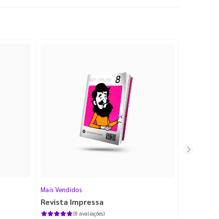
Mais Vendidos
Cartão de V
Revista Impressa
Cartão d
com Lami
(8 avaliações)