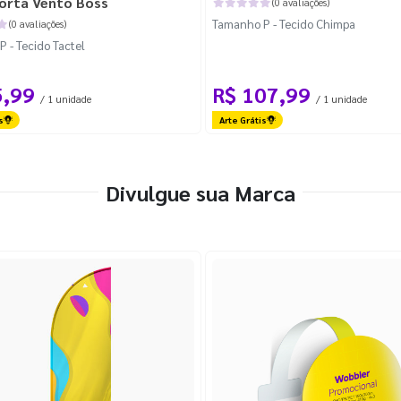
orta Vento Boss
(0 avaliações)
Tamanho P - Tecido Chimpa
(0 avaliações)
 - Tecido Tactel
5,99
R$ 107,99
/ 1 unidade
/ 1 unidade
s
Arte Grátis
Divulgue sua Marca