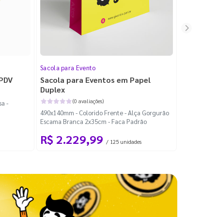
Sacola para Evento
Folheto
 PDV
Sacola para Eventos em Papel
Folheto 
Duplex
(0 avaliações)
a -
100x140mm -
490x140mm - Colorido Frente - Alça Gorgurão
Escama Branca 2x35cm - Faca Padrão
R$ 2.229,99
R$ 99
/ 125 unidades