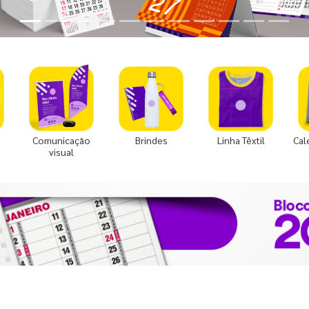
Comunicação
Brindes
Linha Têxtil
Cal
visual