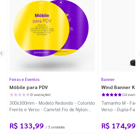
Feiras e Eventos
Banner
Móbile para PDV
Wind Banner Ki
(0 avaliações)
(24 avaliaçõ
300x300mm - Modelo Redondo - Colorido
Tamanho M - Faca 
Frente e Verso - Carretel Fio de Nylon
Verso - Dupla-Fac
com 100m - Faca Padrão
Plástica - Haste 
R$ 133,99
R$ 174,99
/ 5 unidades
/