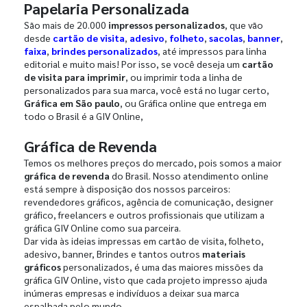
Papelaria Personalizada
São mais de 20.000
impressos personalizados
, que vão
desde
cartão de visita
,
adesivo
,
folheto
,
sacolas
,
banner
,
faixa
,
brindes personalizados
, até impressos para linha
editorial e muito mais! Por isso, se você deseja um
cartão
de visita para imprimir
, ou imprimir toda a linha de
personalizados para sua marca, você está no lugar certo,
Gráfica em São paulo
, ou Gráfica online que entrega em
todo o Brasil é a GIV Online,
Gráfica de Revenda
Temos os melhores preços do mercado, pois somos a maior
gráfica de revenda
do Brasil. Nosso atendimento online
está sempre à disposição dos nossos parceiros:
revendedores gráficos, agência de comunicação, designer
gráfico, freelancers e outros profissionais que utilizam a
gráfica GIV Online como sua parceira.
Dar vida às ideias impressas em cartão de visita, folheto,
adesivo, banner, Brindes e tantos outros
materiais
gráficos
personalizados, é uma das maiores missões da
gráfica GIV Online, visto que cada projeto impresso ajuda
inúmeras empresas e indivíduos a deixar sua marca
espalhada pelo mundo.