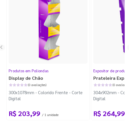
Produtos em Poliondas
Expositor de produt
Display de Chão
Prateleira Expo
(0 avaliações)
(0 avaliaçõe
300x1078mm - Colorido Frente - Corte
304x902mm - Color
Digital
Digital
R$ 203,99
R$ 264,99
/ 1 unidade
/