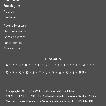
Embalagens
Agenda
Cardápio
Revista Impressa
Livro personalizado
Feiras e eventos
Lançamentos
Black Friday
Glossário
A
B
C
D
E
F
G
H
I
J
K
L
M
N
O
P
Q
R
S
T
U
V
W
X
Z
0-9
Copyright © 2026 - WBL Gráfica e Editora Ltda.
CNPJ 08.142.850/0001-36 - Rua Prefeito Takume Koike, 499 -
Núcleo Itaim - Ferraz de Vasconcelos - SP - CEP 08538-100