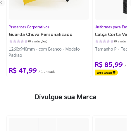
Presentes Corporativos
Uniformes para Empr
Guarda Chuva Personalizado
Calça Corta Ven
(0 avaliações)
(0 avaliaçõe
1260x940mm - com Branco - Modelo
Tamanho P - Tecid
Padrão
R$ 85,99
/ 1 
R$ 47,99
/ 1 unidade
Arte Grátis
Divulgue sua Marca