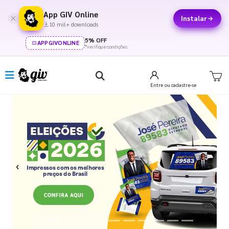
App GIV Online
Instalar
10 mil+ downloads
5% OFF
APPGIVONLINE
*verifique condições
Entre
ou cadastre-se
Previous
Next