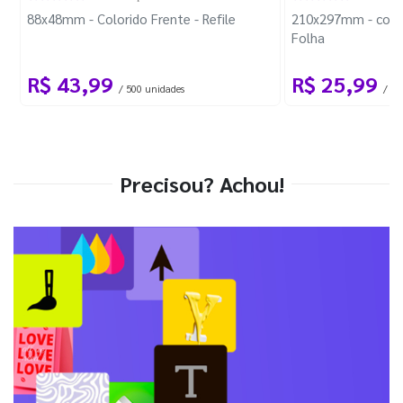
88x48mm - Colorido Frente - Refile
210x297mm - com 
Folha
R$ 43,99
R$ 25,99
/ 500 unidades
/ 1 
Precisou? Achou!