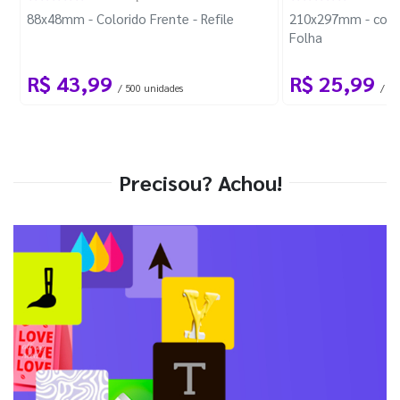
88x48mm - Colorido Frente - Refile
210x297mm - com 
Folha
R$ 43,99
R$ 25,99
/ 500 unidades
/ 1 
Precisou? Achou!