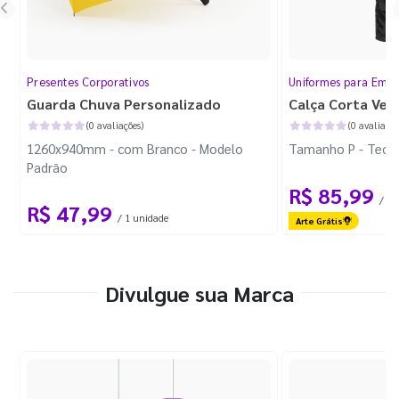
Presentes Corporativos
Uniformes para Empr
Guarda Chuva Personalizado
Calça Corta Ven
(0 avaliações)
(0 avaliaçõe
1260x940mm - com Branco - Modelo
Tamanho P - Tecid
Padrão
R$ 85,99
/ 1 
R$ 47,99
/ 1 unidade
Arte Grátis
Divulgue sua Marca