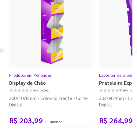
Produtos em Poliondas
Expositor de produt
Display de Chão
Prateleira Expo
(0 avaliações)
(0 avaliaçõe
300x1078mm - Colorido Frente - Corte
304x902mm - Color
Digital
Digital
R$ 203,99
R$ 264,99
/ 1 unidade
/