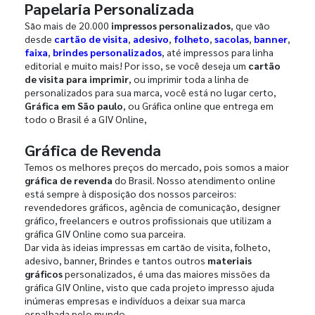
Papelaria Personalizada
São mais de 20.000
impressos personalizados
, que vão
desde
cartão de visita
,
adesivo
,
folheto
,
sacolas
,
banner
,
faixa
,
brindes personalizados
, até impressos para linha
editorial e muito mais! Por isso, se você deseja um
cartão
de visita para imprimir
, ou imprimir toda a linha de
personalizados para sua marca, você está no lugar certo,
Gráfica em São paulo
, ou Gráfica online que entrega em
todo o Brasil é a GIV Online,
Gráfica de Revenda
Temos os melhores preços do mercado, pois somos a maior
gráfica de revenda
do Brasil. Nosso atendimento online
está sempre à disposição dos nossos parceiros:
revendedores gráficos, agência de comunicação, designer
gráfico, freelancers e outros profissionais que utilizam a
gráfica GIV Online como sua parceira.
Dar vida às ideias impressas em cartão de visita, folheto,
adesivo, banner, Brindes e tantos outros
materiais
gráficos
personalizados, é uma das maiores missões da
gráfica GIV Online, visto que cada projeto impresso ajuda
inúmeras empresas e indivíduos a deixar sua marca
espalhada pelo mundo.