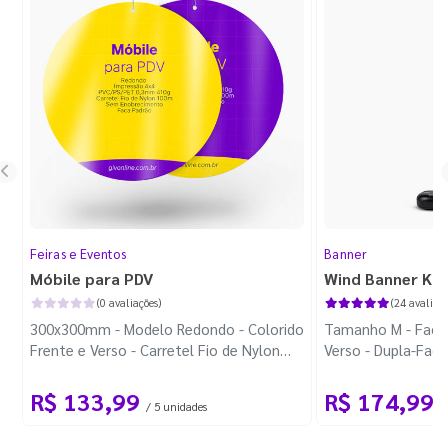
Feiras e Eventos
Banner
Móbile para PDV
Wind Banner Ki
(0 avaliações)
(24 avaliaçõ
300x300mm - Modelo Redondo - Colorido
Tamanho M - Faca 
Frente e Verso - Carretel Fio de Nylon
Verso - Dupla-Fac
com 100m - Faca Padrão
Plástica - Haste 
R$ 133,99
R$ 174,99
/ 5 unidades
/