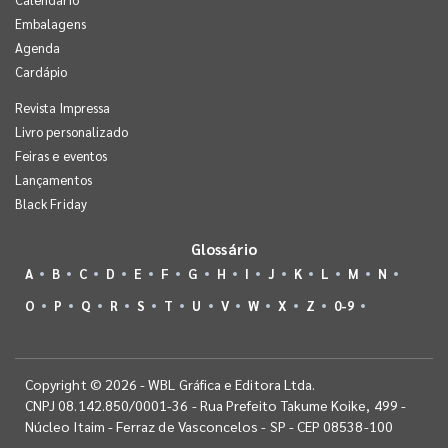
Embalagens
Agenda
Cardápio
Revista Impressa
Livro personalizado
Feiras e eventos
Lançamentos
Black Friday
Glossário
A
B
C
D
E
F
G
H
I
J
K
L
M
N
O
P
Q
R
S
T
U
V
W
X
Z
0-9
Copyright © 2026 - WBL Gráfica e Editora Ltda.
CNPJ 08.142.850/0001-36 - Rua Prefeito Takume Koike, 499 -
Núcleo Itaim - Ferraz de Vasconcelos - SP - CEP 08538-100