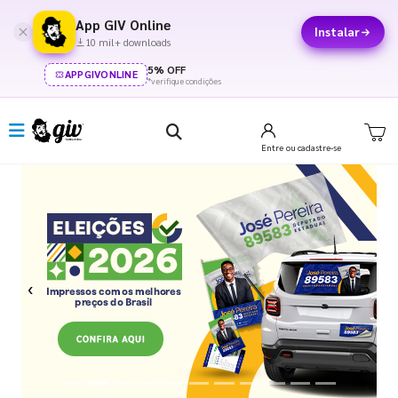
App GIV Online
Instalar
10 mil+ downloads
5% OFF
APPGIVONLINE
*verifique condições
Entre
ou cadastre-se
Previous
Next