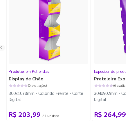
Produtos em Poliondas
Expositor de produt
Display de Chão
Prateleira Expo
(0 avaliações)
(0 avaliaçõe
300x1078mm - Colorido Frente - Corte
304x902mm - Color
Digital
Digital
R$ 203,99
R$ 264,99
/ 1 unidade
/