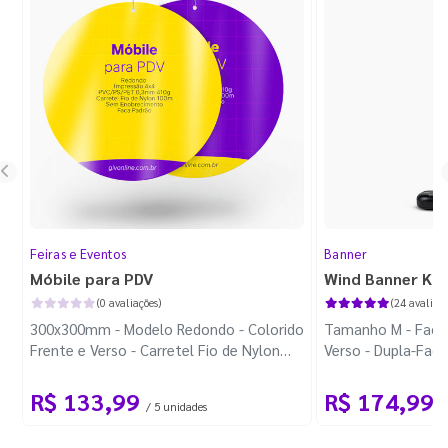
Feiras e Eventos
Banner
Móbile para PDV
Wind Banner Ki
(0 avaliações)
(24 avaliaçõ
300x300mm - Modelo Redondo - Colorido
Tamanho M - Faca 
Frente e Verso - Carretel Fio de Nylon
Verso - Dupla-Fac
com 100m - Faca Padrão
Plástica - Haste 
R$ 133,99
R$ 174,99
/ 5 unidades
/