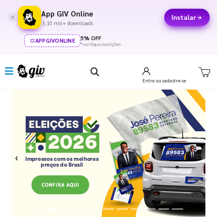
App GIV Online
Instalar
10 mil+ downloads
5% OFF
APPGIVONLINE
*verifique condições
Entre
ou cadastre-se
Previous
Next