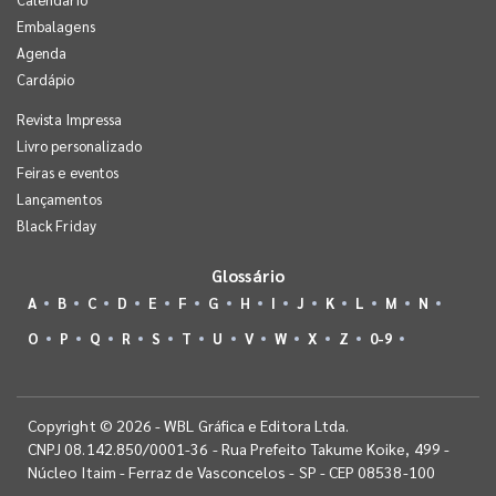
Embalagens
Agenda
Cardápio
Revista Impressa
Livro personalizado
Feiras e eventos
Lançamentos
Black Friday
Glossário
A
B
C
D
E
F
G
H
I
J
K
L
M
N
O
P
Q
R
S
T
U
V
W
X
Z
0-9
Copyright © 2026 - WBL Gráfica e Editora Ltda.
CNPJ 08.142.850/0001-36 - Rua Prefeito Takume Koike, 499 -
Núcleo Itaim - Ferraz de Vasconcelos - SP - CEP 08538-100