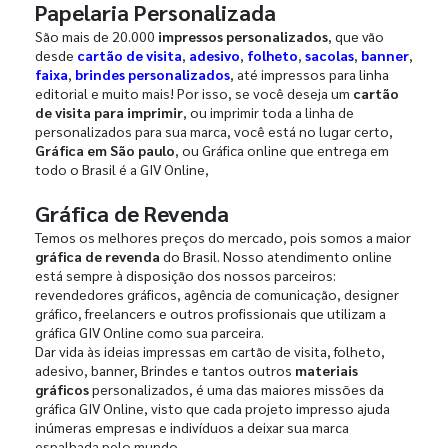
Papelaria Personalizada
São mais de 20.000
impressos personalizados
, que vão
desde
cartão de visita
,
adesivo
,
folheto
,
sacolas
,
banner
,
faixa
,
brindes personalizados
, até impressos para linha
editorial e muito mais! Por isso, se você deseja um
cartão
de visita para imprimir
, ou imprimir toda a linha de
personalizados para sua marca, você está no lugar certo,
Gráfica em São paulo
, ou Gráfica online que entrega em
todo o Brasil é a GIV Online,
Gráfica de Revenda
Temos os melhores preços do mercado, pois somos a maior
gráfica de revenda
do Brasil. Nosso atendimento online
está sempre à disposição dos nossos parceiros:
revendedores gráficos, agência de comunicação, designer
gráfico, freelancers e outros profissionais que utilizam a
gráfica GIV Online como sua parceira.
Dar vida às ideias impressas em cartão de visita, folheto,
adesivo, banner, Brindes e tantos outros
materiais
gráficos
personalizados, é uma das maiores missões da
gráfica GIV Online, visto que cada projeto impresso ajuda
inúmeras empresas e indivíduos a deixar sua marca
espalhada pelo mundo.