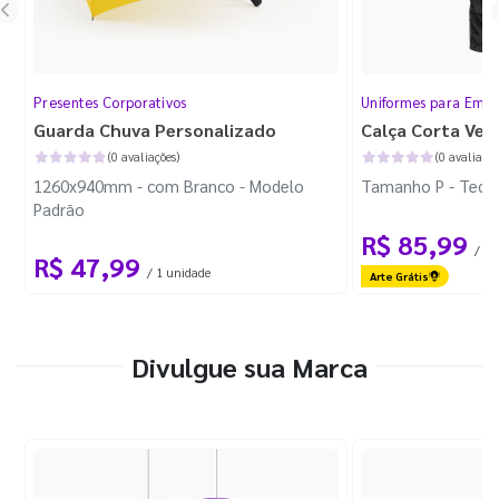
Presentes Corporativos
Uniformes para Empr
Guarda Chuva Personalizado
Calça Corta Ven
(0 avaliações)
(0 avaliaçõe
1260x940mm - com Branco - Modelo
Tamanho P - Tecid
Padrão
R$ 85,99
/ 1 
R$ 47,99
/ 1 unidade
Arte Grátis
Divulgue sua Marca