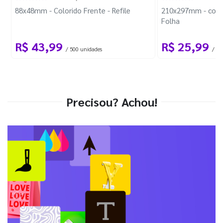
88x48mm - Colorido Frente - Refile
210x297mm - com 
Folha
R$ 43,99
R$ 25,99
/ 500 unidades
/ 1 
Precisou? Achou!