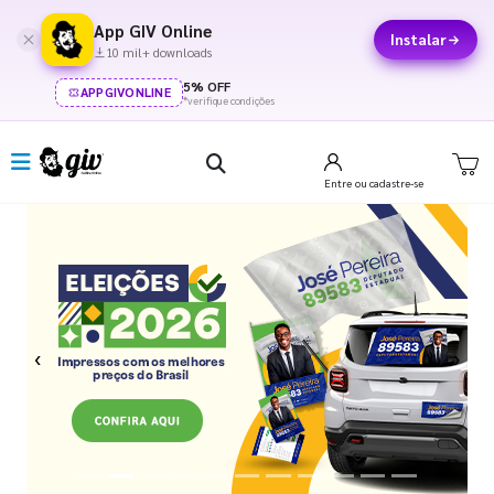
App GIV Online
Instalar
10 mil+ downloads
5% OFF
APPGIVONLINE
*verifique condições
Entre
ou cadastre-se
Previous
Next