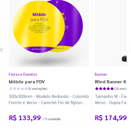
Feiras e Eventos
Banner
Móbile para PDV
Wind Banner Ki
(0 avaliações)
(24 avaliaçõ
300x300mm - Modelo Redondo - Colorido
Tamanho M - Faca 
Frente e Verso - Carretel Fio de Nylon
Verso - Dupla-Fac
com 100m - Faca Padrão
Plástica - Haste 
R$ 133,99
R$ 174,99
/ 5 unidades
/