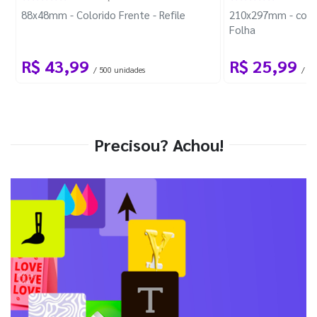
88x48mm - Colorido Frente - Refile
210x297mm - com 
Folha
R$ 43,99
R$ 25,99
/ 500 unidades
/ 1 
Precisou? Achou!