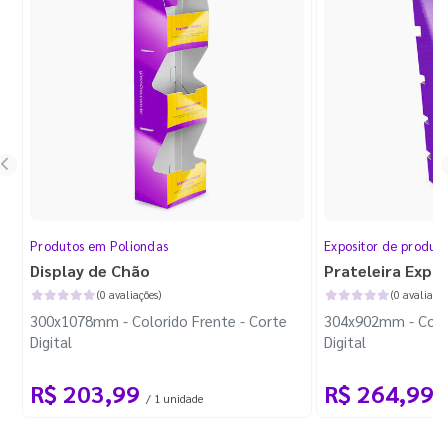
Produtos em Poliondas
Expositor de produt
Display de Chão
Prateleira Expo
(0 avaliações)
(0 avaliaçõe
300x1078mm - Colorido Frente - Corte
304x902mm - Color
Digital
Digital
R$ 203,99
R$ 264,99
/ 1 unidade
/