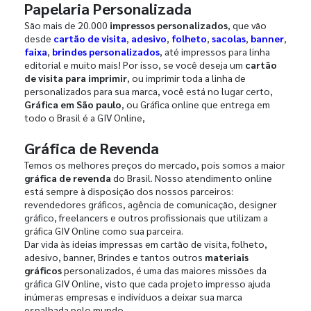
Papelaria Personalizada
São mais de 20.000
impressos personalizados
, que vão
desde
cartão de visita
,
adesivo
,
folheto
,
sacolas
,
banner
,
faixa
,
brindes personalizados
, até impressos para linha
editorial e muito mais! Por isso, se você deseja um
cartão
de visita para imprimir
, ou imprimir toda a linha de
personalizados para sua marca, você está no lugar certo,
Gráfica em São paulo
, ou Gráfica online que entrega em
todo o Brasil é a GIV Online,
Gráfica de Revenda
Temos os melhores preços do mercado, pois somos a maior
gráfica de revenda
do Brasil. Nosso atendimento online
está sempre à disposição dos nossos parceiros:
revendedores gráficos, agência de comunicação, designer
gráfico, freelancers e outros profissionais que utilizam a
gráfica GIV Online como sua parceira.
Dar vida às ideias impressas em cartão de visita, folheto,
adesivo, banner, Brindes e tantos outros
materiais
gráficos
personalizados, é uma das maiores missões da
gráfica GIV Online, visto que cada projeto impresso ajuda
inúmeras empresas e indivíduos a deixar sua marca
espalhada pelo mundo.