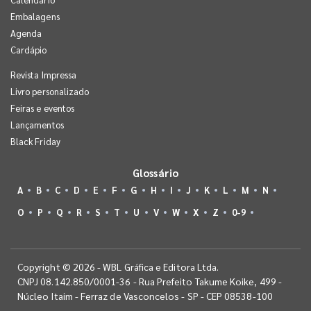
Embalagens
Agenda
Cardápio
Revista Impressa
Livro personalizado
Feiras e eventos
Lançamentos
Black Friday
Glossário
A
B
C
D
E
F
G
H
I
J
K
L
M
N
O
P
Q
R
S
T
U
V
W
X
Z
0-9
Copyright © 2026 - WBL Gráfica e Editora Ltda.
CNPJ 08.142.850/0001-36 - Rua Prefeito Takume Koike, 499 -
Núcleo Itaim - Ferraz de Vasconcelos - SP - CEP 08538-100