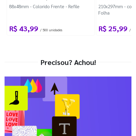
88x48mm - Colorido Frente - Refile
210x297mm - com 
Folha
R$ 43,99
R$ 25,99
/ 500 unidades
/ 1 
Precisou? Achou!