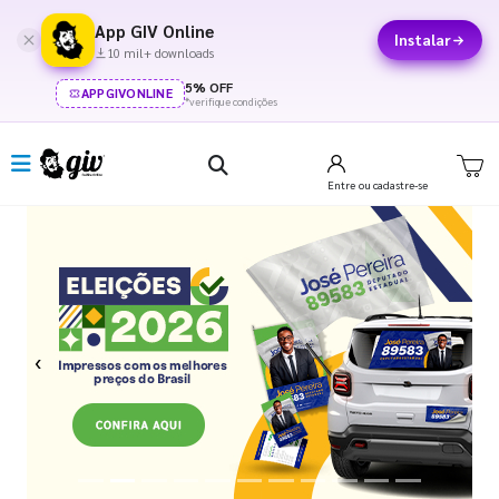
App GIV Online
Instalar
10 mil+ downloads
5% OFF
APPGIVONLINE
*verifique condições
Entre
ou cadastre-se
Previous
Next