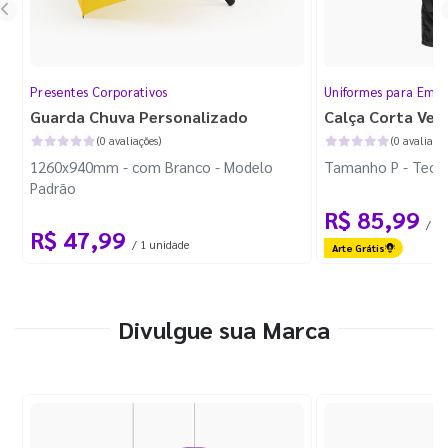
Presentes Corporativos
Uniformes para Empr
Guarda Chuva Personalizado
Calça Corta Ven
(0 avaliações)
(0 avaliaçõe
1260x940mm - com Branco - Modelo
Tamanho P - Tecid
Padrão
R$ 85,99
/ 1 
R$ 47,99
/ 1 unidade
Arte Grátis
Divulgue sua Marca