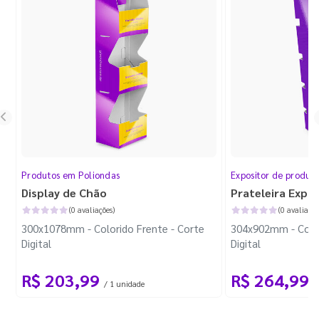
Produtos em Poliondas
Expositor de produt
Display de Chão
Prateleira Expo
(0 avaliações)
(0 avaliaçõe
300x1078mm - Colorido Frente - Corte
304x902mm - Color
Digital
Digital
R$ 203,99
R$ 264,99
/ 1 unidade
/