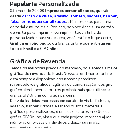
Papelaria Personalizada
São mais de 20.000
impressos personalizados
, que vão
desde
cartão de visita
,
adesivo
,
folheto
,
sacolas
,
banner
,
faixa
,
brindes personalizados
, até impressos para linha
editorial e muito mais! Por isso, se você deseja um
cartão
de visita para imprimir
, ou imprimir toda a linha de
personalizados para sua marca, você está no lugar certo,
Gráfica em São paulo
, ou Gráfica online que entrega em
todo o Brasil é a GIV Online,
Gráfica de Revenda
Temos os melhores preços do mercado, pois somos a maior
gráfica de revenda
do Brasil. Nosso atendimento online
está sempre à disposição dos nossos parceiros:
revendedores gráficos, agência de comunicação, designer
gráfico, freelancers e outros profissionais que utilizam a
gráfica GIV Online como sua parceira.
Dar vida às ideias impressas em cartão de visita, folheto,
adesivo, banner, Brindes e tantos outros
materiais
gráficos
personalizados, é uma das maiores missões da
gráfica GIV Online, visto que cada projeto impresso ajuda
inúmeras empresas e indivíduos a deixar sua marca
espalhada pelo mundo.