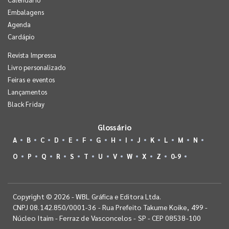
Embalagens
Agenda
Cardápio
Revista Impressa
Livro personalizado
Feiras e eventos
Lançamentos
Black Friday
Glossário
A
B
C
D
E
F
G
H
I
J
K
L
M
N
O
P
Q
R
S
T
U
V
W
X
Z
0-9
Copyright © 2026 - WBL Gráfica e Editora Ltda.
CNPJ 08.142.850/0001-36 - Rua Prefeito Takume Koike, 499 -
Núcleo Itaim - Ferraz de Vasconcelos - SP - CEP 08538-100