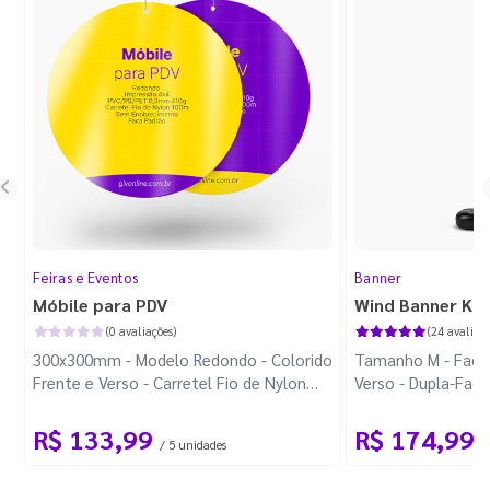
Feiras e Eventos
Banner
Móbile para PDV
Wind Banner Ki
(0 avaliações)
(24 avaliaçõ
300x300mm - Modelo Redondo - Colorido
Tamanho M - Faca 
Frente e Verso - Carretel Fio de Nylon
Verso - Dupla-Fac
com 100m - Faca Padrão
Plástica - Haste 
R$ 133,99
R$ 174,99
/ 5 unidades
/