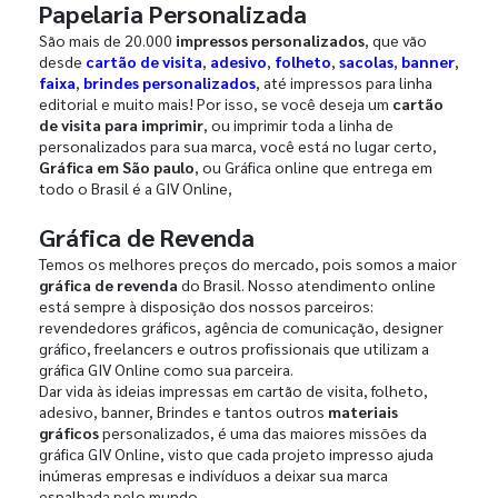
Papelaria Personalizada
São mais de 20.000
impressos personalizados
, que vão
desde
cartão de visita
,
adesivo
,
folheto
,
sacolas
,
banner
,
faixa
,
brindes personalizados
, até impressos para linha
editorial e muito mais! Por isso, se você deseja um
cartão
de visita para imprimir
, ou imprimir toda a linha de
personalizados para sua marca, você está no lugar certo,
Gráfica em São paulo
, ou Gráfica online que entrega em
todo o Brasil é a GIV Online,
Gráfica de Revenda
Temos os melhores preços do mercado, pois somos a maior
gráfica de revenda
do Brasil. Nosso atendimento online
está sempre à disposição dos nossos parceiros:
revendedores gráficos, agência de comunicação, designer
gráfico, freelancers e outros profissionais que utilizam a
gráfica GIV Online como sua parceira.
Dar vida às ideias impressas em cartão de visita, folheto,
adesivo, banner, Brindes e tantos outros
materiais
gráficos
personalizados, é uma das maiores missões da
gráfica GIV Online, visto que cada projeto impresso ajuda
inúmeras empresas e indivíduos a deixar sua marca
espalhada pelo mundo.