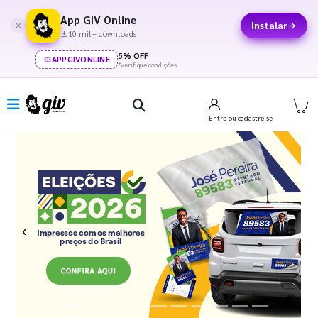
App GIV Online
Instalar
10 mil+ downloads
5% OFF
APPGIVONLINE
*verifique condições
Entre
ou cadastre-se
Previous
Next