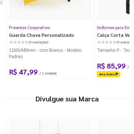
Presentes Corporativos
Uniformes para Empr
Guarda Chuva Personalizado
Calça Corta Ven
(0 avaliações)
(0 avaliaçõe
1260x940mm - com Branco - Modelo
Tamanho P - Tecid
Padrão
R$ 85,99
/ 1 
R$ 47,99
/ 1 unidade
Arte Grátis
Divulgue sua Marca