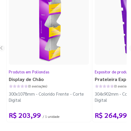
Produtos em Poliondas
Expositor de produt
Display de Chão
Prateleira Expo
(0 avaliações)
(0 avaliaçõe
300x1078mm - Colorido Frente - Corte
304x902mm - Color
Digital
Digital
R$ 203,99
R$ 264,99
/ 1 unidade
/