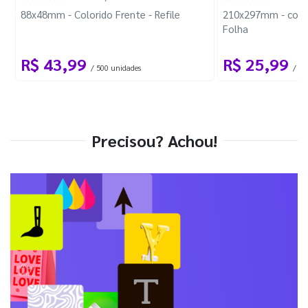
88x48mm - Colorido Frente - Refile
210x297mm - com 
Folha
R$ 43,99
R$ 25,99
/ 500 unidades
/ 1 
Precisou? Achou!