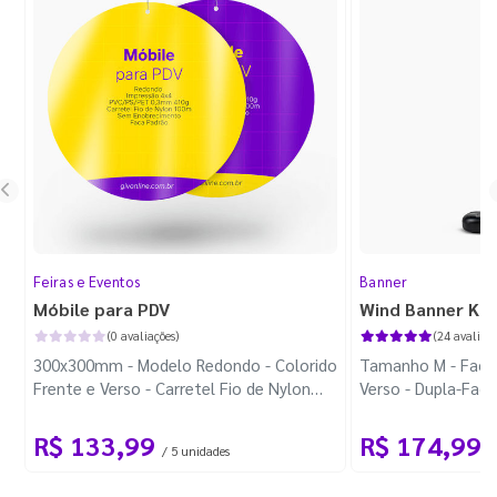
Feiras e Eventos
Banner
Móbile para PDV
Wind Banner Ki
(0 avaliações)
(24 avaliaçõ
300x300mm - Modelo Redondo - Colorido
Tamanho M - Faca 
Frente e Verso - Carretel Fio de Nylon
Verso - Dupla-Fac
com 100m - Faca Padrão
Plástica - Haste 
R$ 133,99
R$ 174,99
/ 5 unidades
/