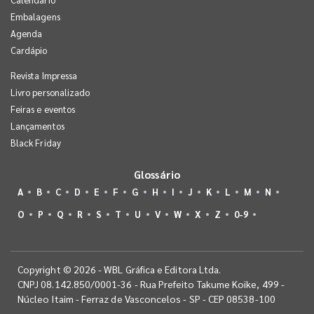
Embalagens
Agenda
Cardápio
Revista Impressa
Livro personalizado
Feiras e eventos
Lançamentos
Black Friday
Glossário
A
B
C
D
E
F
G
H
I
J
K
L
M
N
O
P
Q
R
S
T
U
V
W
X
Z
0-9
Copyright © 2026 - WBL Gráfica e Editora Ltda.
CNPJ 08.142.850/0001-36 - Rua Prefeito Takume Koike, 499 -
Núcleo Itaim - Ferraz de Vasconcelos - SP - CEP 08538-100