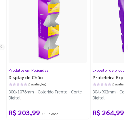
Produtos em Poliondas
Expositor de produt
Display de Chão
Prateleira Expo
(0 avaliações)
(0 avaliaçõe
300x1078mm - Colorido Frente - Corte
304x902mm - Color
Digital
Digital
R$ 203,99
R$ 264,99
/ 1 unidade
/