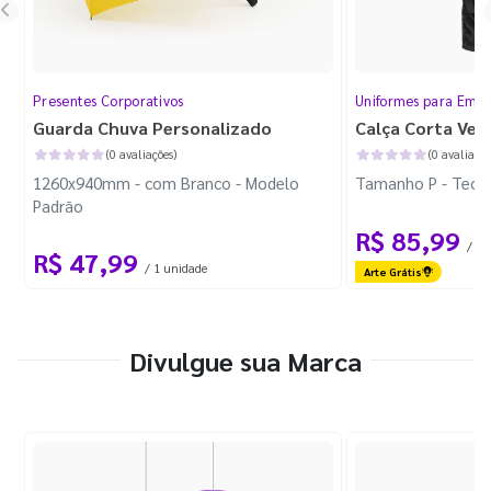
Presentes Corporativos
Uniformes para Empr
Guarda Chuva Personalizado
Calça Corta Ven
(0 avaliações)
(0 avaliaçõe
1260x940mm - com Branco - Modelo
Tamanho P - Tecid
Padrão
R$ 85,99
/ 1 
R$ 47,99
/ 1 unidade
Arte Grátis
Divulgue sua Marca