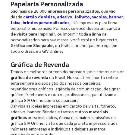
Papelaria Personalizada
São mais de 20.000
impressos personalizados
, que vão
desde
cartão de visita
,
adesivo
,
folheto
,
sacolas
,
banner
,
faixa
,
brindes personalizados
, até impressos para linha
editorial e muito mais! Por isso, se você deseja um
cartão
de visita para imprimir
, ou imprimir toda a linha de
personalizados para sua marca, você está no lugar certo,
Gráfica em São paulo
, ou Gráfica online que entrega em
todo o Brasil é a GIV Online,
Gráfica de Revenda
Temos os melhores preços do mercado, pois somos a maior
gráfica de revenda
do Brasil. Nosso atendimento online
está sempre à disposição dos nossos parceiros:
revendedores gráficos, agência de comunicação, designer
gráfico, freelancers e outros profissionais que utilizam a
gráfica GIV Online como sua parceira.
Dar vida às ideias impressas em cartão de visita, folheto,
adesivo, banner, Brindes e tantos outros
materiais
gráficos
personalizados, é uma das maiores missões da
gráfica GIV Online, visto que cada projeto impresso ajuda
inúmeras empresas e indivíduos a deixar sua marca
espalhada pelo mundo.