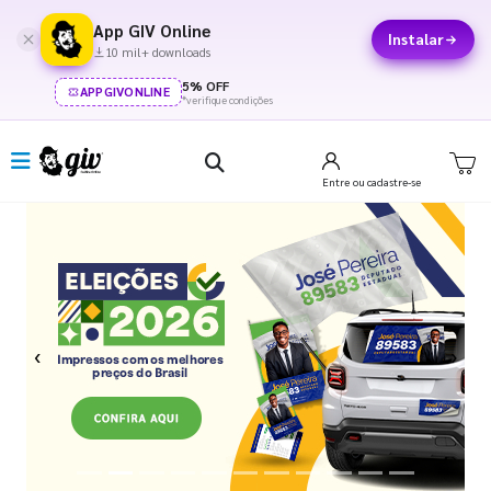
App GIV Online
Instalar
10 mil+ downloads
5% OFF
APPGIVONLINE
*verifique condições
Entre
ou cadastre-se
Previous
Next