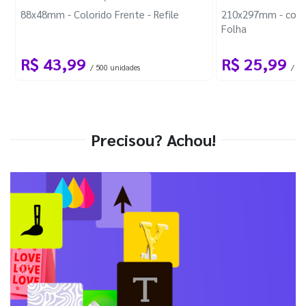
88x48mm - Colorido Frente - Refile
210x297mm - com 
Folha
R$ 43,99
R$ 25,99
/ 500 unidades
/ 1 
Precisou? Achou!