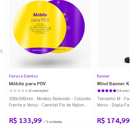
Feiras e Eventos
Banner
Móbile para PDV
Wind Banner Ki
(0 avaliações)
(24 avaliaçõ
300x300mm - Modelo Redondo - Colorido
Tamanho M - Faca 
Frente e Verso - Carretel Fio de Nylon
Verso - Dupla-Fac
com 100m - Faca Padrão
Plástica - Haste 
R$ 133,99
R$ 174,99
/ 5 unidades
/