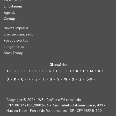
Embalagens
Agenda
Cardápio
Revista Impressa
Livro personalizado
Feiras e eventos
Lançamentos
Black Friday
Glossário
A
B
C
D
E
F
G
H
I
J
K
L
M
N
O
P
Q
R
S
T
U
V
W
X
Z
0-9
Copyright © 2026 - WBL Gráfica e Editora Ltda.
CNPJ 08.142.850/0001-36 - Rua Prefeito Takume Koike, 499 -
Núcleo Itaim - Ferraz de Vasconcelos - SP - CEP 08538-100