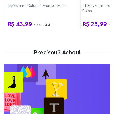
88x48mm - Colorido Frente - Refile
210x297mm - com 
Folha
R$ 43,99
R$ 25,99
/ 500 unidades
/ 1 
Precisou? Achou!