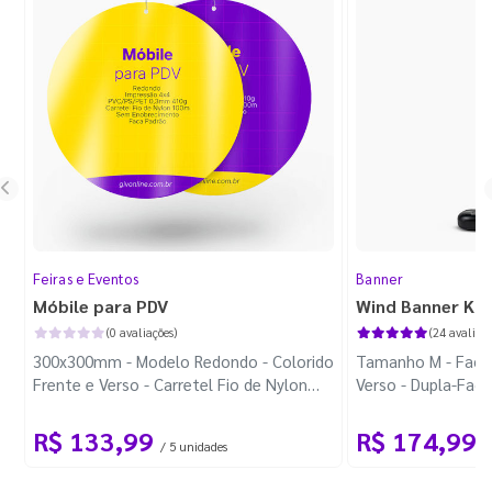
Feiras e Eventos
Banner
Móbile para PDV
Wind Banner Ki
(0 avaliações)
(24 avaliaçõ
300x300mm - Modelo Redondo - Colorido
Tamanho M - Faca 
Frente e Verso - Carretel Fio de Nylon
Verso - Dupla-Fac
com 100m - Faca Padrão
Plástica - Haste 
R$ 133,99
R$ 174,99
/ 5 unidades
/