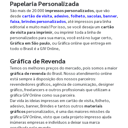
Papelaria Personalizada
São mais de 20.000
impressos personalizados
, que vão
desde
cartão de visita
,
adesivo
,
folheto
,
sacolas
,
banner
,
faixa
,
brindes personalizados
, até impressos para linha
editorial e muito mais! Por isso, se você deseja um
cartão
de visita para imprimir
, ou imprimir toda a linha de
personalizados para sua marca, você está no lugar certo,
Gráfica em São paulo
, ou Gráfica online que entrega em
todo o Brasil é a GIV Online,
Gráfica de Revenda
Temos os melhores preços do mercado, pois somos a maior
gráfica de revenda
do Brasil. Nosso atendimento online
está sempre à disposição dos nossos parceiros:
revendedores gráficos, agência de comunicação, designer
gráfico, freelancers e outros profissionais que utilizam a
gráfica GIV Online como sua parceira.
Dar vida às ideias impressas em cartão de visita, folheto,
adesivo, banner, Brindes e tantos outros
materiais
gráficos
personalizados, é uma das maiores missões da
gráfica GIV Online, visto que cada projeto impresso ajuda
inúmeras empresas e indivíduos a deixar sua marca
espalhada pelo mundo.