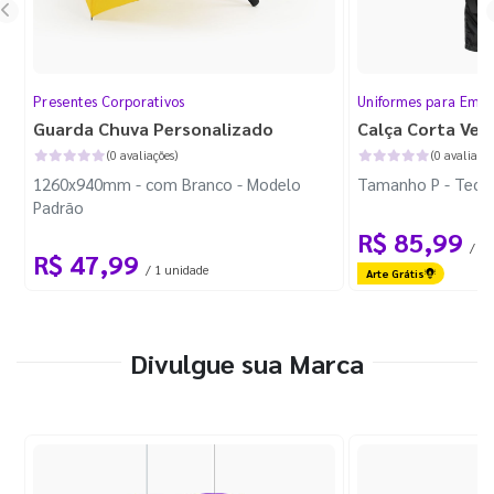
Presentes Corporativos
Uniformes para Empr
Guarda Chuva Personalizado
Calça Corta Ven
(0 avaliações)
(0 avaliaçõe
1260x940mm - com Branco - Modelo
Tamanho P - Tecid
Padrão
R$ 85,99
/ 1 
R$ 47,99
/ 1 unidade
Arte Grátis
Divulgue sua Marca