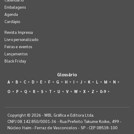
Embalagens
Agenda
Cardápio
Revista Impressa
Livro personalizado
Feiras e eventos
Lançamentos
Black Friday
Glossário
A
B
C
D
E
F
G
H
I
J
K
L
M
N
O
P
Q
R
S
T
U
V
W
X
Z
0-9
Copyright © 2026 - WBL Gráfica e Editora Ltda.
CNPJ 08.142.850/0001-36 - Rua Prefeito Takume Koike, 499 -
Núcleo Itaim - Ferraz de Vasconcelos - SP - CEP 08538-100