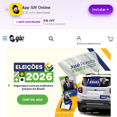
App GIV Online
Instalar
10 mil+ downloads
5% OFF
APPGIVONLINE
*verifique condições
Entre
ou cadastre-se
Previous
Next