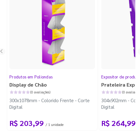
Produtos em Poliondas
Expositor de produt
Display de Chão
Prateleira Expo
(0 avaliações)
(0 avaliaçõe
300x1078mm - Colorido Frente - Corte
304x902mm - Color
Digital
Digital
R$ 203,99
R$ 264,99
/ 1 unidade
/