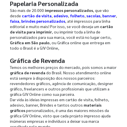
Papelaria Personalizada
São mais de 20.000
impressos personalizados
, que vão
desde
cartão de visita
,
adesivo
,
folheto
,
sacolas
,
banner
,
faixa
,
brindes personalizados
, até impressos para linha
editorial e muito mais! Por isso, se você deseja um
cartão
de visita para imprimir
, ou imprimir toda a linha de
personalizados para sua marca, você está no lugar certo,
Gráfica em São paulo
, ou Gráfica online que entrega em
todo o Brasil é a GIV Online,
Gráfica de Revenda
Temos os melhores preços do mercado, pois somos a maior
gráfica de revenda
do Brasil. Nosso atendimento online
está sempre à disposição dos nossos parceiros:
revendedores gráficos, agência de comunicação, designer
gráfico, freelancers e outros profissionais que utilizam a
gráfica GIV Online como sua parceira.
Dar vida às ideias impressas em cartão de visita, folheto,
adesivo, banner, Brindes e tantos outros
materiais
gráficos
personalizados, é uma das maiores missões da
gráfica GIV Online, visto que cada projeto impresso ajuda
inúmeras empresas e indivíduos a deixar sua marca
espalhada pelo mundo.