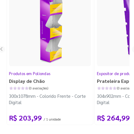
Produtos em Poliondas
Expositor de produt
Display de Chão
Prateleira Expo
(0 avaliações)
(0 avaliaçõe
300x1078mm - Colorido Frente - Corte
304x902mm - Color
Digital
Digital
R$ 203,99
R$ 264,99
/ 1 unidade
/