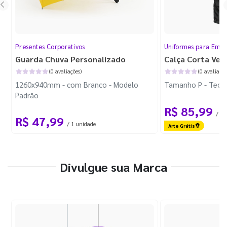
Presentes Corporativos
Uniformes para Empr
Guarda Chuva Personalizado
Calça Corta Ven
(0 avaliações)
(0 avaliaçõe
1260x940mm - com Branco - Modelo
Tamanho P - Tecid
Padrão
R$ 85,99
/ 1 
R$ 47,99
/ 1 unidade
Arte Grátis
Divulgue sua Marca