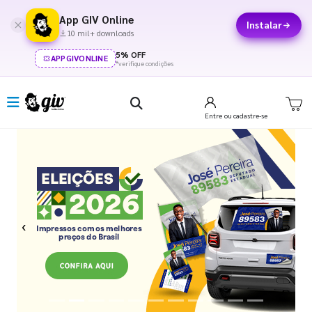
App GIV Online
Instalar
10 mil+ downloads
5% OFF
APPGIVONLINE
*verifique condições
Entre
ou cadastre-se
Previous
Next