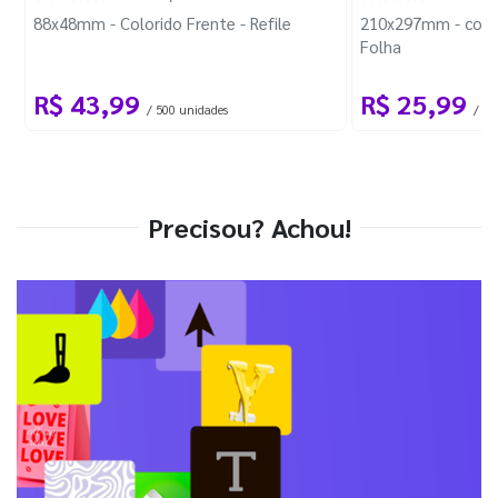
88x48mm - Colorido Frente - Refile
210x297mm - com 
Folha
R$ 43,99
R$ 25,99
/ 500 unidades
/ 1 
Precisou? Achou!