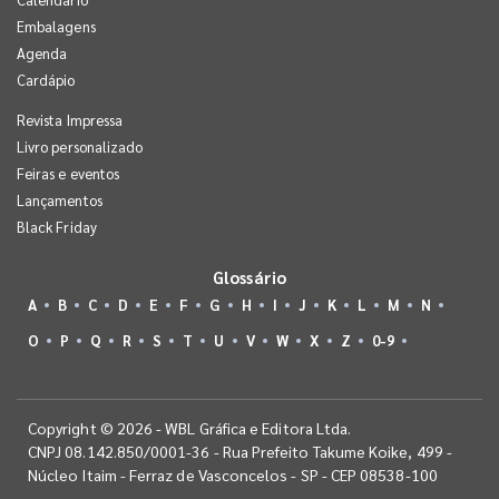
Embalagens
Agenda
Cardápio
Revista Impressa
Livro personalizado
Feiras e eventos
Lançamentos
Black Friday
Glossário
A
B
C
D
E
F
G
H
I
J
K
L
M
N
O
P
Q
R
S
T
U
V
W
X
Z
0-9
Copyright © 2026 - WBL Gráfica e Editora Ltda.
CNPJ 08.142.850/0001-36 - Rua Prefeito Takume Koike, 499 -
Núcleo Itaim - Ferraz de Vasconcelos - SP - CEP 08538-100