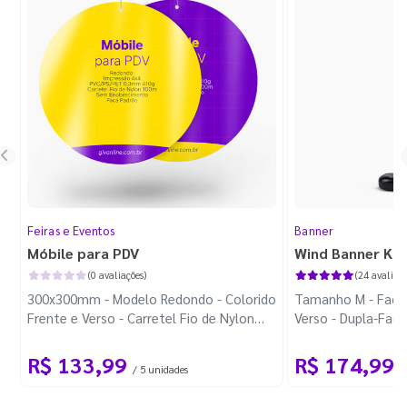
Feiras e Eventos
Banner
Móbile para PDV
Wind Banner Ki
(0 avaliações)
(24 avaliaçõ
300x300mm - Modelo Redondo - Colorido
Tamanho M - Faca 
Frente e Verso - Carretel Fio de Nylon
Verso - Dupla-Fac
com 100m - Faca Padrão
Plástica - Haste 
R$ 133,99
R$ 174,99
/ 5 unidades
/