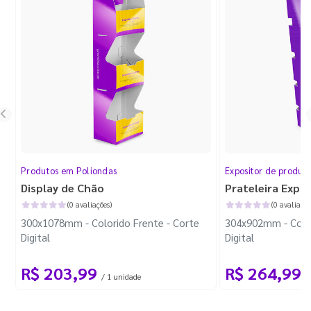
Produtos em Poliondas
Expositor de produt
Display de Chão
Prateleira Expo
(0 avaliações)
(0 avaliaçõe
300x1078mm - Colorido Frente - Corte
304x902mm - Color
Digital
Digital
R$ 203,99
R$ 264,99
/ 1 unidade
/