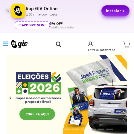
App GIV Online
Instalar
10 mil+ downloads
5% OFF
APPGIVONLINE
*verifique condições
Entre
ou cadastre-se
Previous
Next