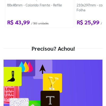
88x48mm - Colorido Frente - Refile
210x297mm - com 
Folha
R$ 43,99
R$ 25,99
/ 500 unidades
/ 1 
Precisou? Achou!