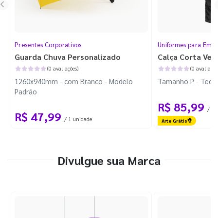
Presentes Corporativos
Uniformes para Empr
Guarda Chuva Personalizado
Calça Corta Ven
(0 avaliações)
(0 avaliaçõe
1260x940mm - com Branco - Modelo
Tamanho P - Tecid
Padrão
R$ 85,99
/ 1 
R$ 47,99
/ 1 unidade
Arte Grátis
Divulgue sua Marca