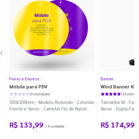
Feiras e Eventos
Banner
Móbile para PDV
Wind Banner Ki
(0 avaliações)
(24 avaliaçõ
300x300mm - Modelo Redondo - Colorido
Tamanho M - Faca 
Frente e Verso - Carretel Fio de Nylon
Verso - Dupla-Fac
com 100m - Faca Padrão
Plástica - Haste 
R$ 133,99
R$ 174,99
/ 5 unidades
/