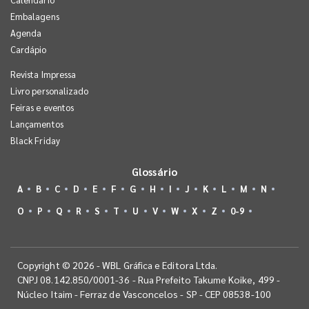
Embalagens
Agenda
Cardápio
Revista Impressa
Livro personalizado
Feiras e eventos
Lançamentos
Black Friday
Glossário
A
B
C
D
E
F
G
H
I
J
K
L
M
N
O
P
Q
R
S
T
U
V
W
X
Z
0-9
Copyright © 2026 - WBL Gráfica e Editora Ltda.
CNPJ 08.142.850/0001-36 - Rua Prefeito Takume Koike, 499 -
Núcleo Itaim - Ferraz de Vasconcelos - SP - CEP 08538-100