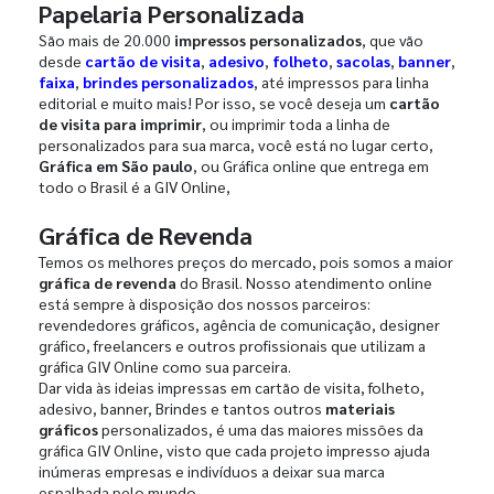
Papelaria Personalizada
São mais de 20.000
impressos personalizados
, que vão
desde
cartão de visita
,
adesivo
,
folheto
,
sacolas
,
banner
,
faixa
,
brindes personalizados
, até impressos para linha
editorial e muito mais! Por isso, se você deseja um
cartão
de visita para imprimir
, ou imprimir toda a linha de
personalizados para sua marca, você está no lugar certo,
Gráfica em São paulo
, ou Gráfica online que entrega em
todo o Brasil é a GIV Online,
Gráfica de Revenda
Temos os melhores preços do mercado, pois somos a maior
gráfica de revenda
do Brasil. Nosso atendimento online
está sempre à disposição dos nossos parceiros:
revendedores gráficos, agência de comunicação, designer
gráfico, freelancers e outros profissionais que utilizam a
gráfica GIV Online como sua parceira.
Dar vida às ideias impressas em cartão de visita, folheto,
adesivo, banner, Brindes e tantos outros
materiais
gráficos
personalizados, é uma das maiores missões da
gráfica GIV Online, visto que cada projeto impresso ajuda
inúmeras empresas e indivíduos a deixar sua marca
espalhada pelo mundo.