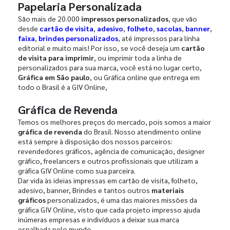
Papelaria Personalizada
São mais de 20.000
impressos personalizados
, que vão
desde
cartão de visita
,
adesivo
,
folheto
,
sacolas
,
banner
,
faixa
,
brindes personalizados
, até impressos para linha
editorial e muito mais! Por isso, se você deseja um
cartão
de visita para imprimir
, ou imprimir toda a linha de
personalizados para sua marca, você está no lugar certo,
Gráfica em São paulo
, ou Gráfica online que entrega em
todo o Brasil é a GIV Online,
Gráfica de Revenda
Temos os melhores preços do mercado, pois somos a maior
gráfica de revenda
do Brasil. Nosso atendimento online
está sempre à disposição dos nossos parceiros:
revendedores gráficos, agência de comunicação, designer
gráfico, freelancers e outros profissionais que utilizam a
gráfica GIV Online como sua parceira.
Dar vida às ideias impressas em cartão de visita, folheto,
adesivo, banner, Brindes e tantos outros
materiais
gráficos
personalizados, é uma das maiores missões da
gráfica GIV Online, visto que cada projeto impresso ajuda
inúmeras empresas e indivíduos a deixar sua marca
espalhada pelo mundo.