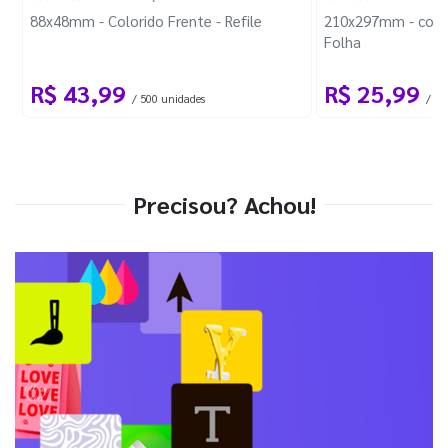
88x48mm - Colorido Frente - Refile
210x297mm - com 
Folha
R$ 43,99
R$ 25,99
/ 500 unidades
/ 1 
Precisou? Achou!