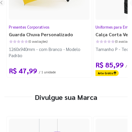
Presentes Corporativos
Uniformes para Empr
Guarda Chuva Personalizado
Calça Corta Ven
(0 avaliações)
(0 avaliaçõe
1260x940mm - com Branco - Modelo
Tamanho P - Tecid
Padrão
R$ 85,99
/ 1 
R$ 47,99
/ 1 unidade
Arte Grátis
Divulgue sua Marca