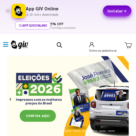
App GIV Online
Instalar
10 mil+ downloads
5% OFF
APPGIVONLINE
*verifique condições
Entre
ou cadastre-se
Previous
Next