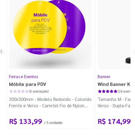
Feiras e Eventos
Banner
Móbile para PDV
Wind Banner Ki
(0 avaliações)
(24 avaliaçõ
300x300mm - Modelo Redondo - Colorido
Tamanho M - Faca 
Frente e Verso - Carretel Fio de Nylon
Verso - Dupla-Fac
com 100m - Faca Padrão
Plástica - Haste 
R$ 133,99
R$ 174,99
/ 5 unidades
/