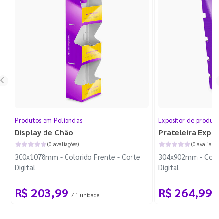
Produtos em Poliondas
Expositor de produt
Display de Chão
Prateleira Expo
(0 avaliações)
(0 avaliaçõe
300x1078mm - Colorido Frente - Corte
304x902mm - Color
Digital
Digital
R$ 203,99
R$ 264,99
/ 1 unidade
/