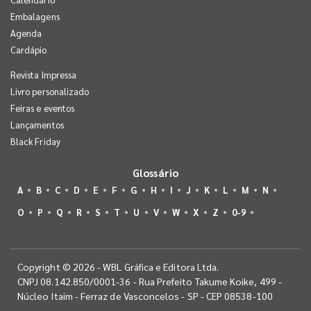
Embalagens
Agenda
Cardápio
Revista Impressa
Livro personalizado
Feiras e eventos
Lançamentos
Black Friday
Glossário
A
B
C
D
E
F
G
H
I
J
K
L
M
N
O
P
Q
R
S
T
U
V
W
X
Z
0-9
Copyright © 2026 - WBL Gráfica e Editora Ltda.
CNPJ 08.142.850/0001-36 - Rua Prefeito Takume Koike, 499 -
Núcleo Itaim - Ferraz de Vasconcelos - SP - CEP 08538-100