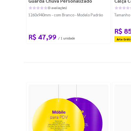
Guarda Chuva Personalizado
Calça C
(0 avaliações)
1260x940mm - com Branco - Modelo Padrão
Tamanho P
R$ 8
R$ 47,99
/ 1 unidade
Arte Gráti