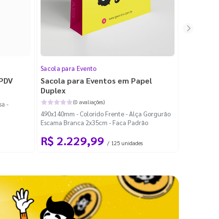
Sacola para Evento
Folheto
 PDV
Sacola para Eventos em Papel
Folheto 
Duplex
(0 avaliações)
a -
100x140mm -
490x140mm - Colorido Frente - Alça Gorgurão
Escama Branca 2x35cm - Faca Padrão
R$ 2.229,99
R$ 99
/ 125 unidades