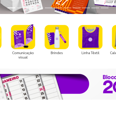
Comunicação
Brindes
Linha Têxtil
Cal
visual