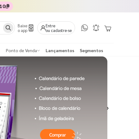
10
Baixe
Entre
o app
ou cadastre-se
Ponto de Venda
Lançamentos
Segmentos
Next