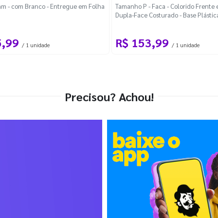
m - com Branco - Entregue em Folha
Tamanho P - Faca - Colorido Frente e
Dupla-Face Costurado - Base Plástic
Desmontável Curva
5,99
R$ 153,99
/ 1 unidade
/ 1 unidade
Precisou? Achou!