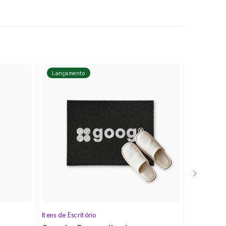
Lançamento
Lançame
Itens de Escritório
Cartela de 