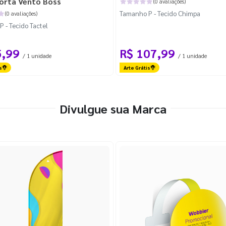
orta Vento Boss
(0 avaliações)
Tamanho P - Tecido Chimpa
(0 avaliações)
 - Tecido Tactel
5,99
R$ 107,99
/ 1 unidade
/ 1 unidade
s
Arte Grátis
Divulgue sua Marca