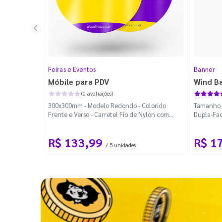
Feiras e Eventos
Banner
Móbile para PDV
Wind B
(0 avaliações)
300x300mm - Modelo Redondo - Colorido
Tamanho M
Frente e Verso - Carretel Fio de Nylon com
Dupla-Fac
100m - Faca Padrão
Desmontá
R$ 133,99
R$ 1
/ 5 unidades