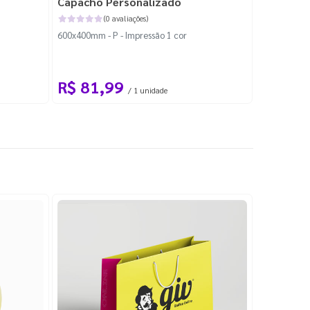
Capacho Personalizado
Adesivo 
(0 avaliações)
600x400mm - P - Impressão 1 cor
204x184mm -
Corte Perso
R$ 81,99
R$ 10
/ 1 unidade