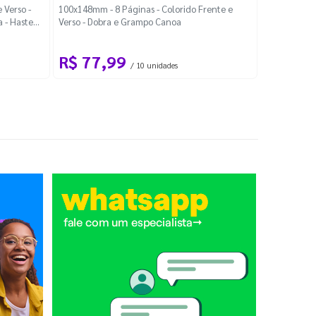
Localiza
 Verso -
100x148mm - 8 Páginas - Colorido Frente e
a - Haste
Verso - Dobra e Grampo Canoa
88x48mm - Co
R$ 77,99
R$ 88
/ 10 unidades