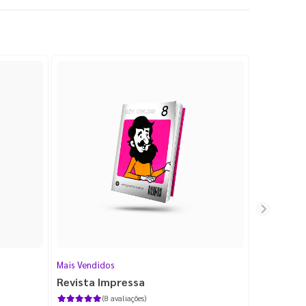
Mais Vendidos
Cartão de V
Revista Impressa
Cartão d
com Lami
(8 avaliações)