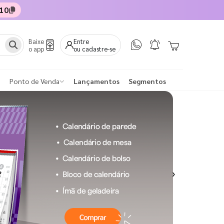
10
Baixe
Entre
o app
ou cadastre-se
Ponto de Venda
Lançamentos
Segmentos
Next