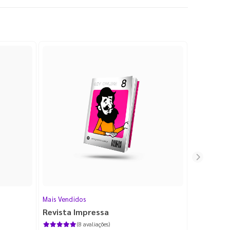
Mais Vendidos
Cartão de V
Revista Impressa
Cartão d
com Lami
(8 avaliações)