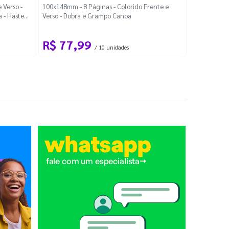
Localiza
 Verso -
100x148mm - 8 Páginas - Colorido Frente e
a - Haste
Verso - Dobra e Grampo Canoa
88x48mm - Co
R$ 77,99
R$ 88
/ 10 unidades