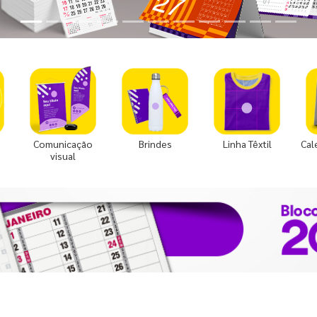
Comunicação
Brindes
Linha Têxtil
Cal
visual