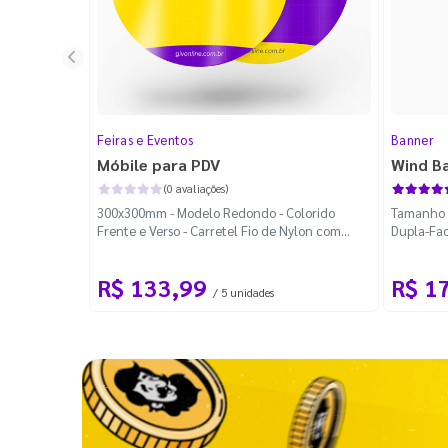
Feiras e Eventos
Banner
Móbile para PDV
Wind B
(0 avaliações)
300x300mm - Modelo Redondo - Colorido
Tamanho M
Frente e Verso - Carretel Fio de Nylon com
Dupla-Fac
100m - Faca Padrão
Desmontá
R$ 133,99
R$ 1
/ 5 unidades