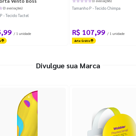
orta Vento Boss
(0 avaliações)
Tamanho P - Tecido Chimpa
(0 avaliações)
 - Tecido Tactel
5,99
R$ 107,99
/ 1 unidade
/ 1 unidade
s
Arte Grátis
Divulgue sua Marca