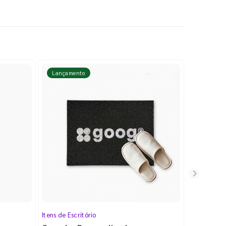
Lançamento
Lançame
Itens de Escritório
Cartela de 