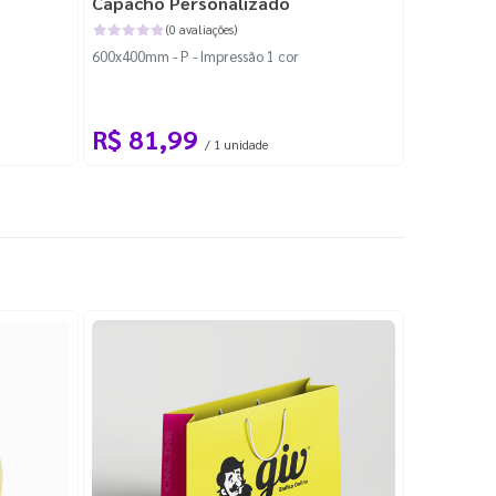
Capacho Personalizado
Adesivo 
(0 avaliações)
600x400mm - P - Impressão 1 cor
204x184mm -
Corte Perso
R$ 81,99
R$ 10
/ 1 unidade