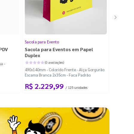
Sacola para Evento
Folheto
 PDV
Sacola para Eventos em Papel
Folheto 
Duplex
(0 avaliações)
a -
100x140mm -
490x140mm - Colorido Frente - Alça Gorgurão
Escama Branca 2x35cm - Faca Padrão
R$ 2.229,99
R$ 99
/ 125 unidades