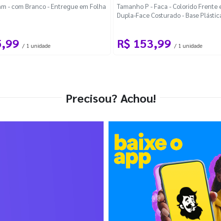
m - com Branco - Entregue em Folha
Tamanho P - Faca - Colorido Frente e
Dupla-Face Costurado - Base Plástic
Desmontável Curva
5,99
R$ 153,99
/ 1 unidade
/ 1 unidade
Precisou? Achou!