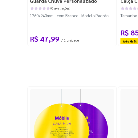
Guarda Chuva Personalizado
Calça C
(0 avaliações)
1260x940mm - com Branco - Modelo Padrão
Tamanho P
R$ 8
R$ 47,99
/ 1 unidade
Arte Gráti