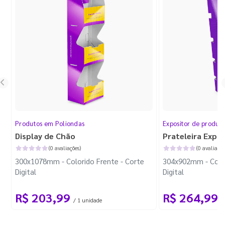
Produtos em Poliondas
Expositor de produt
Display de Chão
Prateleira Expo
(0 avaliações)
(0 avaliaçõe
300x1078mm - Colorido Frente - Corte
304x902mm - Color
Digital
Digital
R$ 203,99
R$ 264,99
/ 1 unidade
/