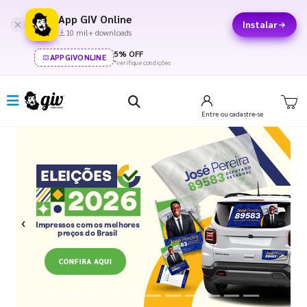
App GIV Online
Instalar
10 mil+ downloads
5% OFF
APPGIVONLINE
*verifique condições
Entre
ou cadastre-se
Previous
Next