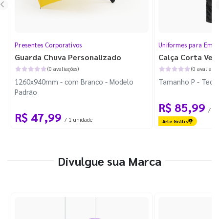
Presentes Corporativos
Uniformes para Empr
Guarda Chuva Personalizado
Calça Corta Ven
(0 avaliações)
(0 avaliaçõe
1260x940mm - com Branco - Modelo
Tamanho P - Tecid
Padrão
R$ 85,99
/ 1 
R$ 47,99
/ 1 unidade
Arte Grátis
Divulgue sua Marca