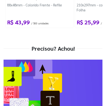
88x48mm - Colorido Frente - Refile
210x297mm - com 
Folha
R$ 43,99
R$ 25,99
/ 500 unidades
/ 1 
Precisou? Achou!