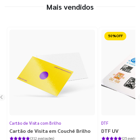
Mais vendidos
Reduzido
50%OFF
Cartão de Visita com Brilho
DTF
Cartão de Visita em Couché Brilho
DTF UV
(312 avaliações)
(25 avaliaçõ