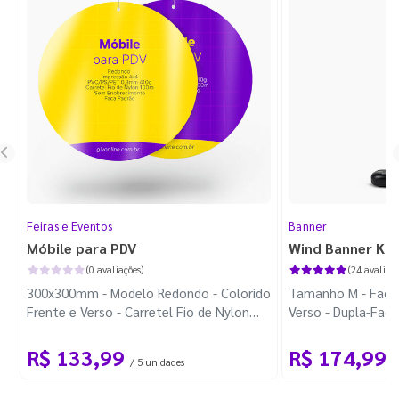
Feiras e Eventos
Banner
Móbile para PDV
Wind Banner Ki
(0 avaliações)
(24 avaliaçõ
300x300mm - Modelo Redondo - Colorido
Tamanho M - Faca 
Frente e Verso - Carretel Fio de Nylon
Verso - Dupla-Fac
com 100m - Faca Padrão
Plástica - Haste 
R$ 133,99
R$ 174,99
/ 5 unidades
/