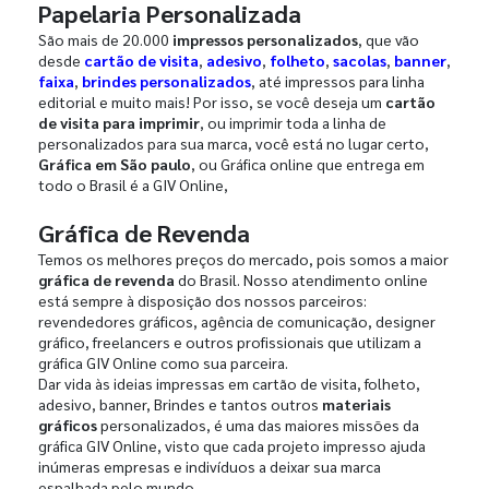
Papelaria Personalizada
São mais de 20.000
impressos personalizados
, que vão
desde
cartão de visita
,
adesivo
,
folheto
,
sacolas
,
banner
,
faixa
,
brindes personalizados
, até impressos para linha
editorial e muito mais! Por isso, se você deseja um
cartão
de visita para imprimir
, ou imprimir toda a linha de
personalizados para sua marca, você está no lugar certo,
Gráfica em São paulo
, ou Gráfica online que entrega em
todo o Brasil é a GIV Online,
Gráfica de Revenda
Temos os melhores preços do mercado, pois somos a maior
gráfica de revenda
do Brasil. Nosso atendimento online
está sempre à disposição dos nossos parceiros:
revendedores gráficos, agência de comunicação, designer
gráfico, freelancers e outros profissionais que utilizam a
gráfica GIV Online como sua parceira.
Dar vida às ideias impressas em cartão de visita, folheto,
adesivo, banner, Brindes e tantos outros
materiais
gráficos
personalizados, é uma das maiores missões da
gráfica GIV Online, visto que cada projeto impresso ajuda
inúmeras empresas e indivíduos a deixar sua marca
espalhada pelo mundo.