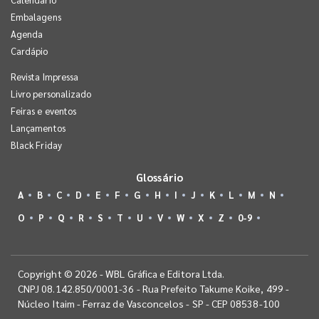
Embalagens
Agenda
Cardápio
Revista Impressa
Livro personalizado
Feiras e eventos
Lançamentos
Black Friday
Glossário
A
B
C
D
E
F
G
H
I
J
K
L
M
N
O
P
Q
R
S
T
U
V
W
X
Z
0-9
Copyright © 2026 - WBL Gráfica e Editora Ltda.
CNPJ 08.142.850/0001-36 - Rua Prefeito Takume Koike, 499 -
Núcleo Itaim - Ferraz de Vasconcelos - SP - CEP 08538-100