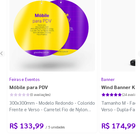
Feiras e Eventos
Banner
Móbile para PDV
Wind Banner Ki
(0 avaliações)
(24 avaliaçõ
300x300mm - Modelo Redondo - Colorido
Tamanho M - Faca 
Frente e Verso - Carretel Fio de Nylon
Verso - Dupla-Fac
com 100m - Faca Padrão
Plástica - Haste 
R$ 133,99
R$ 174,99
/ 5 unidades
/