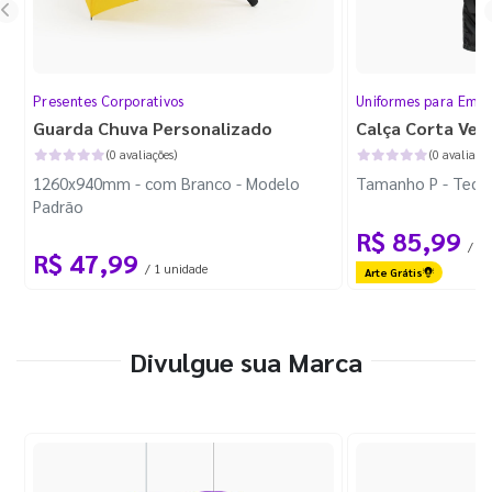
Presentes Corporativos
Uniformes para Empr
Guarda Chuva Personalizado
Calça Corta Ven
(0 avaliações)
(0 avaliaçõe
1260x940mm - com Branco - Modelo
Tamanho P - Tecid
Padrão
R$ 85,99
/ 1 
R$ 47,99
/ 1 unidade
Arte Grátis
Divulgue sua Marca