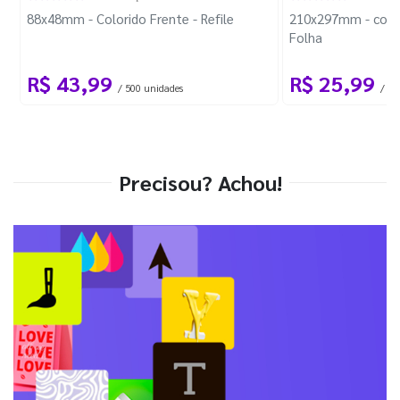
88x48mm - Colorido Frente - Refile
210x297mm - com 
Folha
R$ 43,99
R$ 25,99
/ 500 unidades
/ 1 
Precisou? Achou!