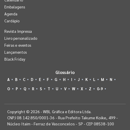
Embalagens
Agenda
Cardápio
Revista Impressa
Livro personalizado
Feiras e eventos
Lançamentos
Black Friday
Glossário
A
B
C
D
E
F
G
H
I
J
K
L
M
N
O
P
Q
R
S
T
U
V
W
X
Z
0-9
Copyright © 2026 - WBL Gráfica e Editora Ltda.
CNPJ 08.142.850/0001-36 - Rua Prefeito Takume Koike, 499 -
Núcleo Itaim - Ferraz de Vasconcelos - SP - CEP 08538-100