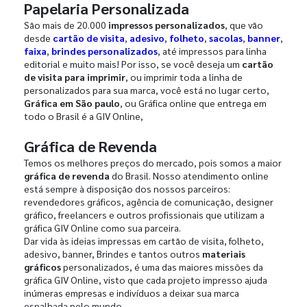
Papelaria Personalizada
São mais de 20.000
impressos personalizados
, que vão
desde
cartão de visita
,
adesivo
,
folheto
,
sacolas
,
banner
,
faixa
,
brindes personalizados
, até impressos para linha
editorial e muito mais! Por isso, se você deseja um
cartão
de visita para imprimir
, ou imprimir toda a linha de
personalizados para sua marca, você está no lugar certo,
Gráfica em São paulo
, ou Gráfica online que entrega em
todo o Brasil é a GIV Online,
Gráfica de Revenda
Temos os melhores preços do mercado, pois somos a maior
gráfica de revenda
do Brasil. Nosso atendimento online
está sempre à disposição dos nossos parceiros:
revendedores gráficos, agência de comunicação, designer
gráfico, freelancers e outros profissionais que utilizam a
gráfica GIV Online como sua parceira.
Dar vida às ideias impressas em cartão de visita, folheto,
adesivo, banner, Brindes e tantos outros
materiais
gráficos
personalizados, é uma das maiores missões da
gráfica GIV Online, visto que cada projeto impresso ajuda
inúmeras empresas e indivíduos a deixar sua marca
espalhada pelo mundo.