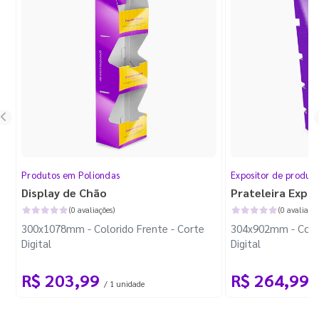
Produtos em Poliondas
Expositor de produt
Display de Chão
Prateleira Expo
(0 avaliações)
(0 avaliaçõe
300x1078mm - Colorido Frente - Corte
304x902mm - Color
Digital
Digital
R$ 203,99
R$ 264,99
/ 1 unidade
/