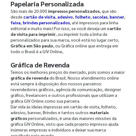
Papelaria Personalizada
São mais de 20.000
impressos personalizados
, que vão
desde
cartão de visita
,
adesivo
,
folheto
,
sacolas
,
banner
,
faixa
,
brindes personalizados
, até impressos para linha
editorial e muito mais! Por isso, se você deseja um
cartão
de visita para imprimir
, ou imprimir toda a linha de
personalizados para sua marca, você está no lugar certo,
Gráfica em São paulo
, ou Gráfica online que entrega em
todo o Brasil é a GIV Online,
Gráfica de Revenda
Temos os melhores preços do mercado, pois somos a maior
gráfica de revenda
do Brasil. Nosso atendimento online
está sempre à disposição dos nossos parceiros:
revendedores gráficos, agência de comunicação, designer
gráfico, freelancers e outros profissionais que utilizam a
gráfica GIV Online como sua parceira.
Dar vida às ideias impressas em cartão de visita, folheto,
adesivo, banner, Brindes e tantos outros
materiais
gráficos
personalizados, é uma das maiores missões da
gráfica GIV Online, visto que cada projeto impresso ajuda
inúmeras empresas e indivíduos a deixar sua marca
espalhada pelo mundo.