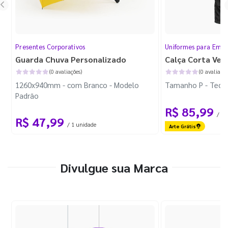
Presentes Corporativos
Uniformes para Empr
Guarda Chuva Personalizado
Calça Corta Ven
(0 avaliações)
(0 avaliaçõe
1260x940mm - com Branco - Modelo
Tamanho P - Tecid
Padrão
R$ 85,99
/ 1 
R$ 47,99
/ 1 unidade
Arte Grátis
Divulgue sua Marca