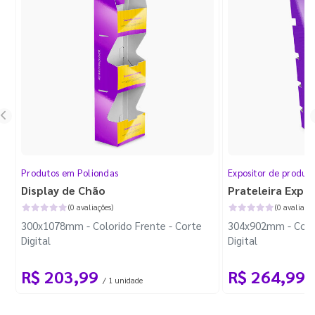
Produtos em Poliondas
Expositor de produt
Display de Chão
Prateleira Expo
(0 avaliações)
(0 avaliaçõe
300x1078mm - Colorido Frente - Corte
304x902mm - Color
Digital
Digital
R$ 203,99
R$ 264,99
/ 1 unidade
/