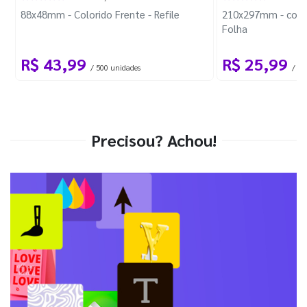
88x48mm - Colorido Frente - Refile
210x297mm - com 
Folha
R$ 43,99
R$ 25,99
/ 500 unidades
/ 1 
Precisou? Achou!