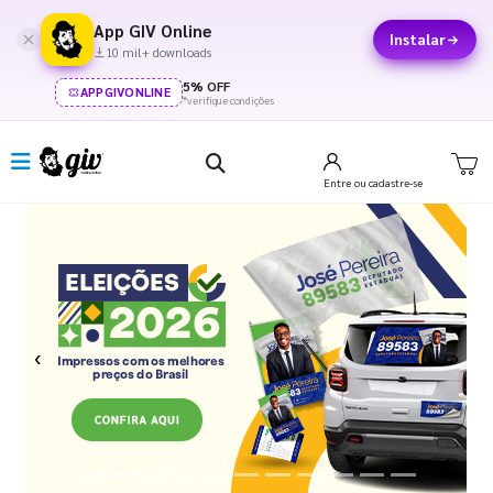
App GIV Online
Instalar
10 mil+ downloads
5% OFF
APPGIVONLINE
*verifique condições
Entre
ou cadastre-se
Previous
Next