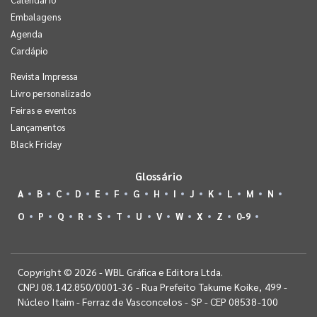
Embalagens
Agenda
Cardápio
Revista Impressa
Livro personalizado
Feiras e eventos
Lançamentos
Black Friday
Glossário
A
B
C
D
E
F
G
H
I
J
K
L
M
N
O
P
Q
R
S
T
U
V
W
X
Z
0-9
Copyright © 2026 - WBL Gráfica e Editora Ltda.
CNPJ 08.142.850/0001-36 - Rua Prefeito Takume Koike, 499 -
Núcleo Itaim - Ferraz de Vasconcelos - SP - CEP 08538-100