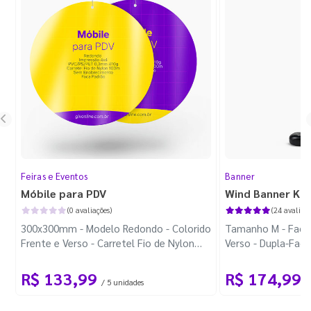
Feiras e Eventos
Banner
Móbile para PDV
Wind Banner Ki
(0 avaliações)
(24 avaliaçõ
300x300mm - Modelo Redondo - Colorido
Tamanho M - Faca 
Frente e Verso - Carretel Fio de Nylon
Verso - Dupla-Fac
com 100m - Faca Padrão
Plástica - Haste 
R$ 133,99
R$ 174,99
/ 5 unidades
/