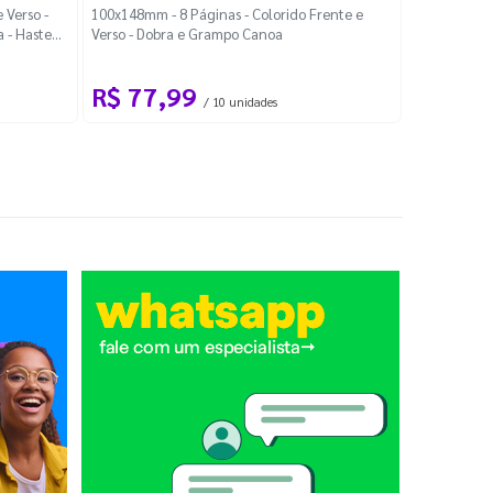
Localiza
 Verso -
100x148mm - 8 Páginas - Colorido Frente e
a - Haste
Verso - Dobra e Grampo Canoa
88x48mm - Co
R$ 77,99
R$ 88
/ 10 unidades