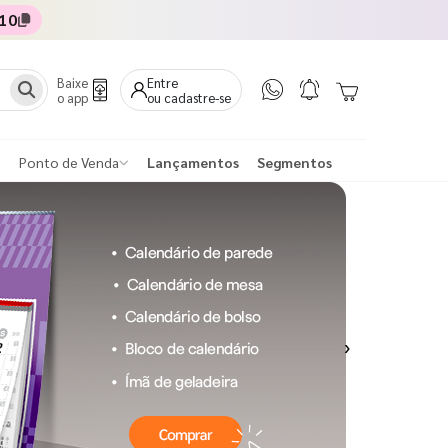
10
Baixe
Entre
o app
ou cadastre-se
Ponto de Venda
Lançamentos
Segmentos
Next