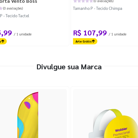
orta Vento Boss
(0 avaliações)
Tamanho P - Tecido Chimpa
(0 avaliações)
 - Tecido Tactel
5,99
R$ 107,99
/ 1 unidade
/ 1 unidade
s
Arte Grátis
Divulgue sua Marca