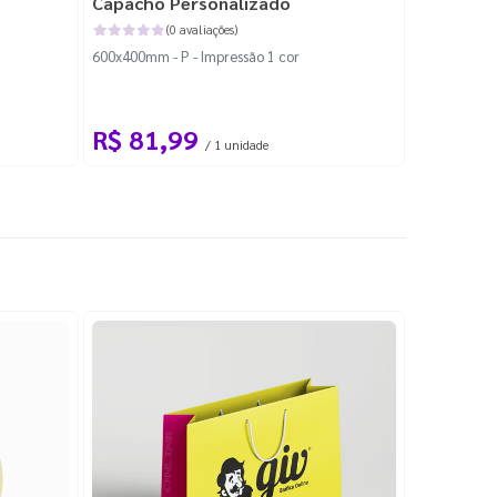
Capacho Personalizado
Adesivo 
(0 avaliações)
600x400mm - P - Impressão 1 cor
204x184mm -
Corte Perso
R$ 81,99
R$ 10
/ 1 unidade