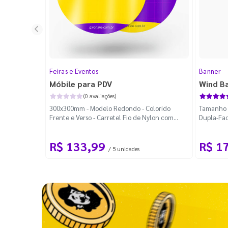
Feiras e Eventos
Banner
Móbile para PDV
Wind B
(0 avaliações)
300x300mm - Modelo Redondo - Colorido
Tamanho M
Frente e Verso - Carretel Fio de Nylon com
Dupla-Fac
100m - Faca Padrão
Desmontá
R$ 133,99
R$ 1
/ 5 unidades