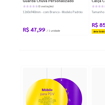
Guarda Chuva Personalizado
Calça C
(0 avaliações)
1260x940mm - com Branco - Modelo Padrão
Tamanho P
R$ 8
R$ 47,99
/ 1 unidade
Arte Gráti