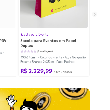
Sacola para Evento
Folheto
 PDV
Sacola para Eventos em Papel
Folheto 
Duplex
(0 avaliações)
a -
100x140mm -
490x140mm - Colorido Frente - Alça Gorgurão
Escama Branca 2x35cm - Faca Padrão
R$ 2.229,99
R$ 99
/ 125 unidades