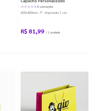
Capacho Personalizado
Adesivo 
(0 avaliações)
600x400mm - P - Impressão 1 cor
204x184mm -
Corte Perso
R$ 81,99
R$ 10
/ 1 unidade