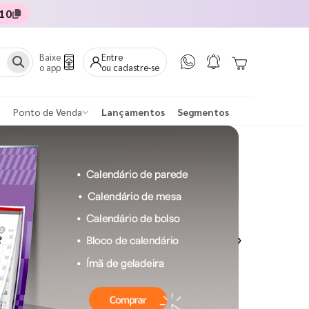
10
Baixe
Entre
o app
ou cadastre-se
Ponto de Venda
Lançamentos
Segmentos
Next