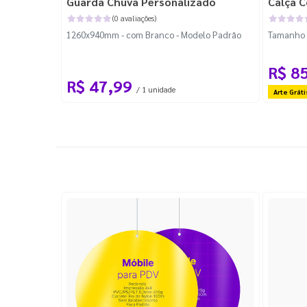
Guarda Chuva Personalizado
Calça C
(0 avaliações)
1260x940mm - com Branco - Modelo Padrão
Tamanho P
R$ 8
R$ 47,99
/ 1 unidade
Arte Gráti