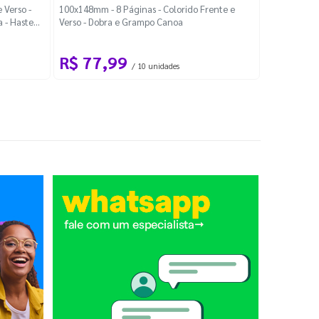
Localiza
 Verso -
100x148mm - 8 Páginas - Colorido Frente e
a - Haste
Verso - Dobra e Grampo Canoa
88x48mm - Co
R$ 77,99
R$ 88
/ 10 unidades