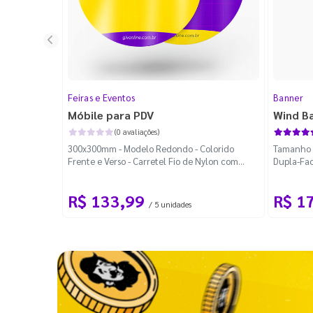
Feiras e Eventos
Banner
Móbile para PDV
Wind B
(0 avaliações)
300x300mm - Modelo Redondo - Colorido
Tamanho M
Frente e Verso - Carretel Fio de Nylon com
Dupla-Fac
100m - Faca Padrão
Desmontá
R$ 133,99
R$ 1
/ 5 unidades