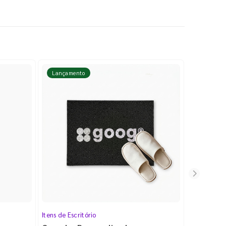
Lançamento
Lançame
Itens de Escritório
Cartela de 