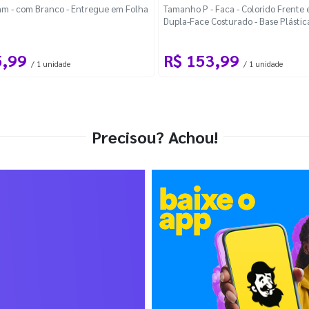
m - com Branco - Entregue em Folha
Tamanho P - Faca - Colorido Frente e
Dupla-Face Costurado - Base Plástic
Desmontável Curva
5,99
R$ 153,99
/ 1 unidade
/ 1 unidade
Precisou? Achou!