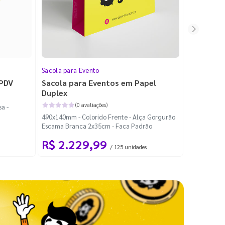
Sacola para Evento
Folheto
 PDV
Sacola para Eventos em Papel
Folheto 
Duplex
(0 avaliações)
a -
100x140mm -
490x140mm - Colorido Frente - Alça Gorgurão
Escama Branca 2x35cm - Faca Padrão
R$ 2.229,99
R$ 99
/ 125 unidades