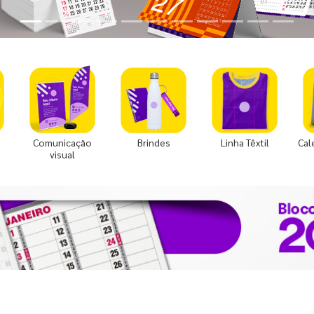
Comunicação
Brindes
Linha Têxtil
Cal
visual