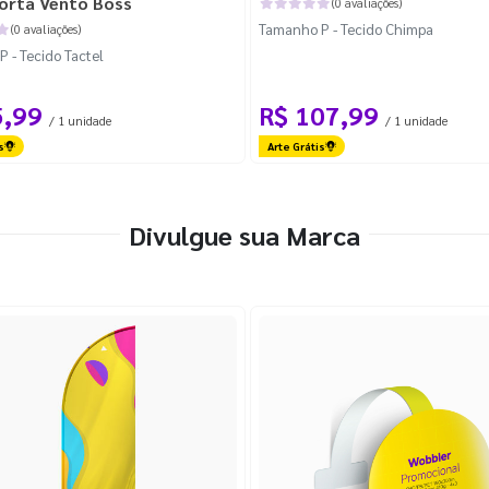
orta Vento Boss
(0 avaliações)
Tamanho P - Tecido Chimpa
(0 avaliações)
 - Tecido Tactel
5,99
R$ 107,99
/ 1 unidade
/ 1 unidade
s
Arte Grátis
Divulgue sua Marca