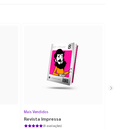
Mais Vendidos
Cartão de V
Revista Impressa
Cartão d
com Lami
(8 avaliações)