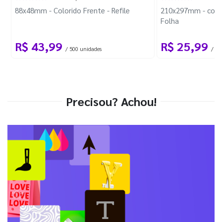
88x48mm - Colorido Frente - Refile
210x297mm - com 
Folha
R$ 43,99
R$ 25,99
/ 500 unidades
/ 1 
Precisou? Achou!