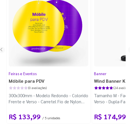
Feiras e Eventos
Banner
Móbile para PDV
Wind Banner Ki
(0 avaliações)
(24 avaliaçõ
300x300mm - Modelo Redondo - Colorido
Tamanho M - Faca 
Frente e Verso - Carretel Fio de Nylon
Verso - Dupla-Fac
com 100m - Faca Padrão
Plástica - Haste 
R$ 133,99
R$ 174,99
/ 5 unidades
/