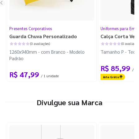
Presentes Corporativos
Uniformes para Empr
Guarda Chuva Personalizado
Calça Corta Ven
(0 avaliações)
(0 avaliaçõe
1260x940mm - com Branco - Modelo
Tamanho P - Tecid
Padrão
R$ 85,99
/ 1 
R$ 47,99
/ 1 unidade
Arte Grátis
Divulgue sua Marca