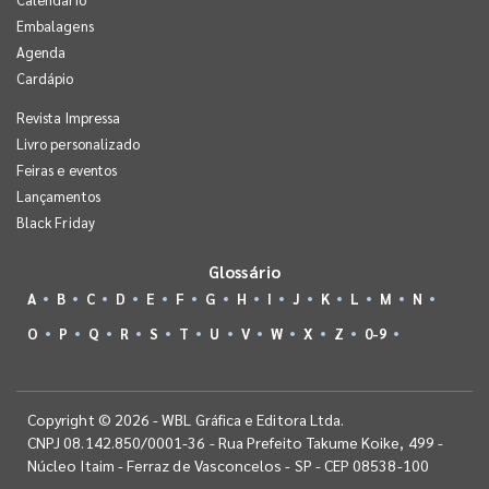
Embalagens
Agenda
Cardápio
Revista Impressa
Livro personalizado
Feiras e eventos
Lançamentos
Black Friday
Glossário
A
B
C
D
E
F
G
H
I
J
K
L
M
N
O
P
Q
R
S
T
U
V
W
X
Z
0-9
Copyright © 2026 - WBL Gráfica e Editora Ltda.
CNPJ 08.142.850/0001-36 - Rua Prefeito Takume Koike, 499 -
Núcleo Itaim - Ferraz de Vasconcelos - SP - CEP 08538-100