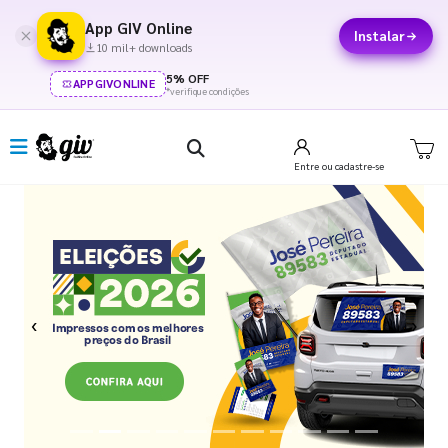
App GIV Online
Instalar
10 mil+ downloads
5% OFF
APPGIVONLINE
*verifique condições
Entre
ou cadastre-se
Previous
Next