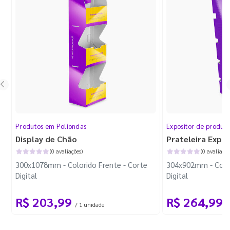
Produtos em Poliondas
Expositor de produt
Display de Chão
Prateleira Expo
(0 avaliações)
(0 avaliaçõe
300x1078mm - Colorido Frente - Corte
304x902mm - Color
Digital
Digital
R$ 203,99
R$ 264,99
/ 1 unidade
/