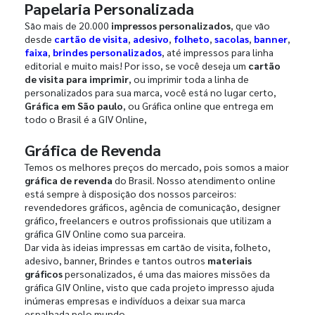
Papelaria Personalizada
São mais de 20.000
impressos personalizados
, que vão
desde
cartão de visita
,
adesivo
,
folheto
,
sacolas
,
banner
,
faixa
,
brindes personalizados
, até impressos para linha
editorial e muito mais! Por isso, se você deseja um
cartão
de visita para imprimir
, ou imprimir toda a linha de
personalizados para sua marca, você está no lugar certo,
Gráfica em São paulo
, ou Gráfica online que entrega em
todo o Brasil é a GIV Online,
Gráfica de Revenda
Temos os melhores preços do mercado, pois somos a maior
gráfica de revenda
do Brasil. Nosso atendimento online
está sempre à disposição dos nossos parceiros:
revendedores gráficos, agência de comunicação, designer
gráfico, freelancers e outros profissionais que utilizam a
gráfica GIV Online como sua parceira.
Dar vida às ideias impressas em cartão de visita, folheto,
adesivo, banner, Brindes e tantos outros
materiais
gráficos
personalizados, é uma das maiores missões da
gráfica GIV Online, visto que cada projeto impresso ajuda
inúmeras empresas e indivíduos a deixar sua marca
espalhada pelo mundo.