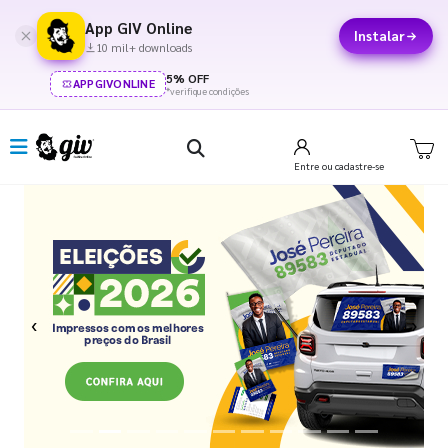
App GIV Online
Instalar
10 mil+ downloads
5% OFF
APPGIVONLINE
*verifique condições
Entre
ou cadastre-se
Previous
Next