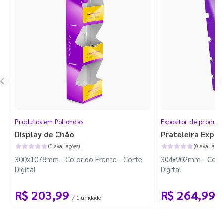
Produtos em Poliondas
Expositor de produt
Display de Chão
Prateleira Expo
(0 avaliações)
(0 avaliaçõe
300x1078mm - Colorido Frente - Corte
304x902mm - Color
Digital
Digital
R$ 203,99
R$ 264,99
/ 1 unidade
/