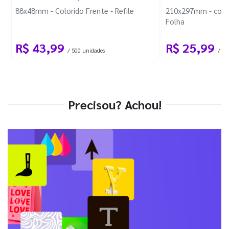
88x48mm - Colorido Frente - Refile
210x297mm - com 
Folha
R$ 43,99
R$ 25,99
/ 500 unidades
/ 1 
Precisou? Achou!