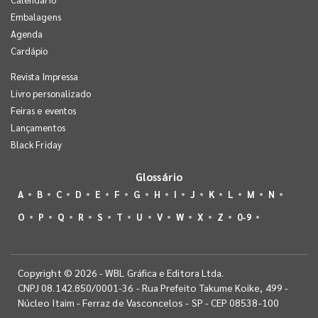
Embalagens
Agenda
Cardápio
Revista Impressa
Livro personalizado
Feiras e eventos
Lançamentos
Black Friday
Glossário
A
B
C
D
E
F
G
H
I
J
K
L
M
N
O
P
Q
R
S
T
U
V
W
X
Z
0-9
Copyright © 2026 - WBL Gráfica e Editora Ltda.
CNPJ 08.142.850/0001-36 - Rua Prefeito Takume Koike, 499 -
Núcleo Itaim - Ferraz de Vasconcelos - SP - CEP 08538-100