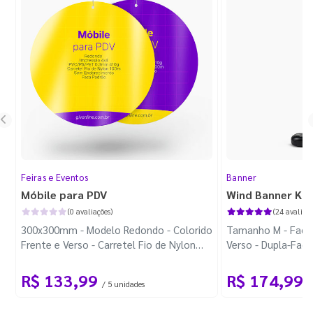
Feiras e Eventos
Banner
Móbile para PDV
Wind Banner Ki
(0 avaliações)
(24 avaliaçõ
300x300mm - Modelo Redondo - Colorido
Tamanho M - Faca 
Frente e Verso - Carretel Fio de Nylon
Verso - Dupla-Fac
com 100m - Faca Padrão
Plástica - Haste 
R$ 133,99
R$ 174,99
/ 5 unidades
/