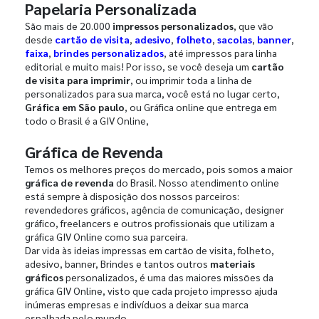
Papelaria Personalizada
São mais de 20.000
impressos personalizados
, que vão
desde
cartão de visita
,
adesivo
,
folheto
,
sacolas
,
banner
,
faixa
,
brindes personalizados
, até impressos para linha
editorial e muito mais! Por isso, se você deseja um
cartão
de visita para imprimir
, ou imprimir toda a linha de
personalizados para sua marca, você está no lugar certo,
Gráfica em São paulo
, ou Gráfica online que entrega em
todo o Brasil é a GIV Online,
Gráfica de Revenda
Temos os melhores preços do mercado, pois somos a maior
gráfica de revenda
do Brasil. Nosso atendimento online
está sempre à disposição dos nossos parceiros:
revendedores gráficos, agência de comunicação, designer
gráfico, freelancers e outros profissionais que utilizam a
gráfica GIV Online como sua parceira.
Dar vida às ideias impressas em cartão de visita, folheto,
adesivo, banner, Brindes e tantos outros
materiais
gráficos
personalizados, é uma das maiores missões da
gráfica GIV Online, visto que cada projeto impresso ajuda
inúmeras empresas e indivíduos a deixar sua marca
espalhada pelo mundo.