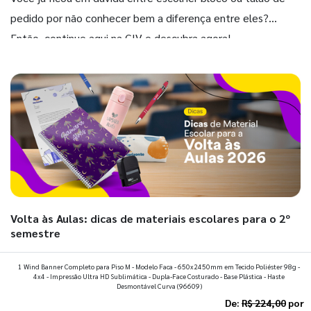
pedido por não conhecer bem a diferença entre eles?
Então, continue aqui na GIV e descubra agora!
Volta às Aulas: dicas de materiais escolares para o 2º
semestre
Prepare a mochila, organize a rotina e descubra os materiais
1 Wind Banner Completo para Piso M - Modelo Faca - 650x2450mm em Tecido Poliéster 98g -
4x4 - Impressão Ultra HD Sublimática - Dupla-Face Costurado - Base Plástica - Haste
que fazem toda diferença para começar o segundo
Desmontável Curva
(96609)
semestre com o pé direito. Confira!
De:
R$ 224,00
por