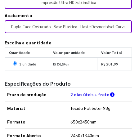
Impressão Ultra HD Sublimática
Acabamento
Dupla-Face Costurado - Base Plástica - Haste Desmontável Curva
Escolha a quantidade
Quantidade
Valor por unidade
Valor Total
Selecionar 1 unidade
1 unidade
R$ 201,99
R$ 201,99/un
Especificações do Produto
Verifique a
Prazo de produção
2 dias úteis + frete
Material
Tecido Poliéster 98g
Formato
650x2450mm
Formato Aberto
2450x1340mm