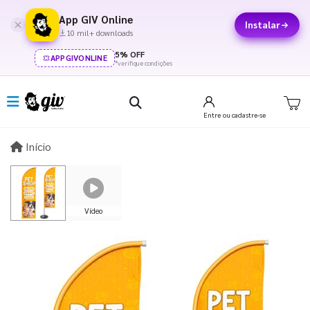
App GIV Online
Instalar
10 mil+ downloads
5% OFF
APPGIVONLINE
*verifique condições
Entre
ou cadastre-se
Início
Início
Vídeo