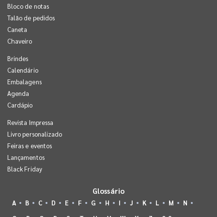
Bloco de notas
Talão de pedidos
Caneta
Chaveiro
Brindes
Calendário
Embalagens
Agenda
Cardápio
Revista Impressa
Livro personalizado
Feiras e eventos
Lançamentos
Black Friday
Glossário
A
B
C
D
E
F
G
H
I
J
K
L
M
N