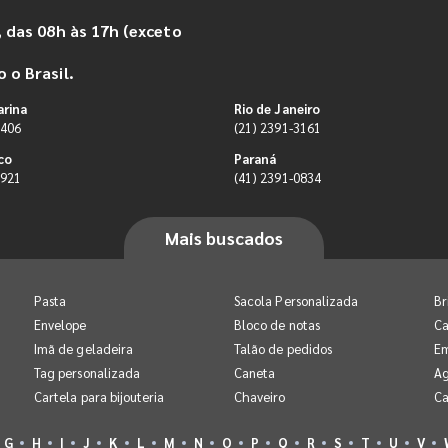
 das 08h às 17h (exceto
 o Brasil.
arina
Rio de Janeiro
9406
(21) 2391-3161
co
Paraná
0921
(41) 2391-0834
Mais buscados
Pasta
Sacola Personalizada
Br
Envelope
Bloco de notas
Ca
Imã de geladeira
Talão de pedidos
E
Tag personalizada
Caneta
A
Cartela para bijouteria
Chaveiro
Ca
G
H
I
J
K
L
M
N
O
P
Q
R
S
T
U
V