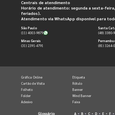
Centrais de atendimento
Horário de atendimento: segunda a sexta-feira,
feriados).
Atendimento via WhatsApp disponível para todo
São Paulo
Santa Cat
(11) 4003-9879
(48) 3380-
Minas Gerais
Pernambu
(31) 2391-4791
(81) 3264-
Gráfica Online
Etiqueta
Cartão de Visita
Rótulo
Folheto
Banner
Folder
Wind Banner
Adesivo
Faixa
Glossário
A
B
C
D
E
F