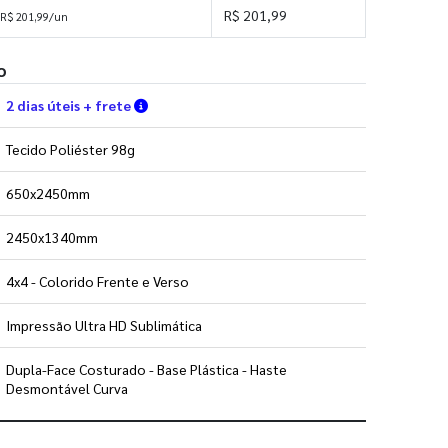
R$ 201,99
R$ 201,99/un
o
Verifique as condições de entrega
2 dias úteis + frete
Tecido Poliéster 98g
650x2450mm
2450x1340mm
4x4 - Colorido Frente e Verso
Impressão Ultra HD Sublimática
Dupla-Face Costurado - Base Plástica - Haste
Desmontável Curva
 utilizar os nossos gabaritos