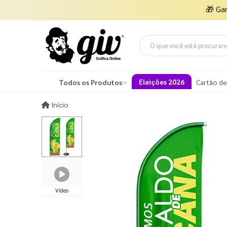
🎁
Ga
Eleições 2026
Todos os Produtos
Cartão de
Início
Início
Vídeo