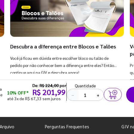
Descubra a diferença entre Blocos e Talões
V
p
Você já ficou em dúvida entre escolher bloco ou talão de
pedido por não conhecer bem a diferença entre eles? Então,
Pr
continue aqui na GIV e descubra agora!
qu
co
De:
R$ 224,00
por
Quantidade
a
R$ 201,99
10% OFF*
te
−
+
até 3x de R$ 67,33 sem juros
Arquivo
Perguntas Frequentes
GIV n