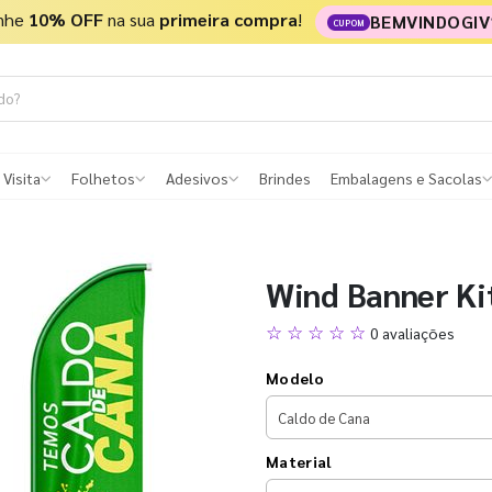
nhe
10% OFF
na sua
primeira compra
!
BEMVINDOGIV
CUPOM
 Visita
Folhetos
Adesivos
Brindes
Embalagens e Sacolas
Wind Banner Ki
☆ ☆ ☆ ☆ ☆
0 avaliações
Modelo
Material