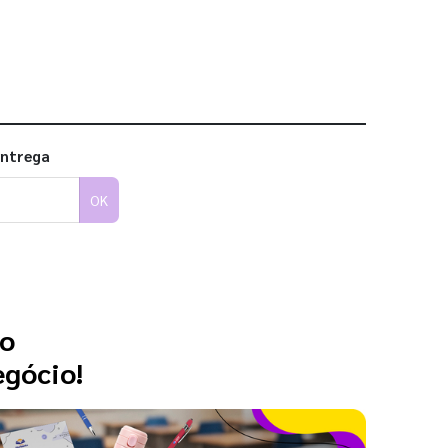
entrega
OK
 o
egócio!