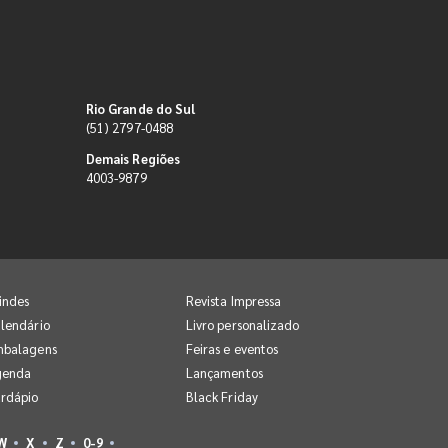
Rio Grande do Sul
(51) 2797-0488
Demais Regiões
4003-9879
indes
Revista Impressa
lendário
Livro personalizado
mbalagens
Feiras e eventos
genda
Lançamentos
rdápio
Black Friday
W
X
Z
0-9