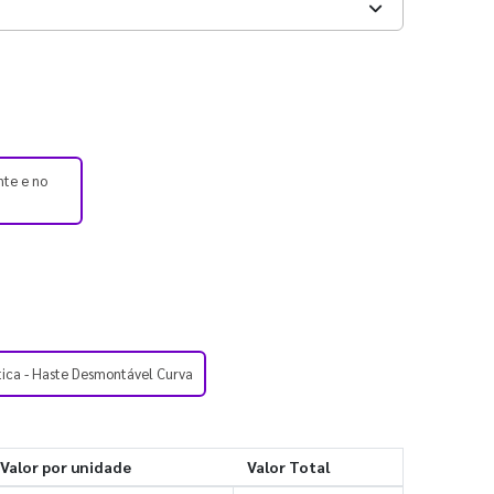
nte e no
tica - Haste Desmontável Curva
Valor por unidade
Valor Total