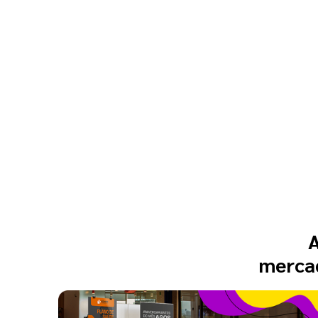
A
mercad