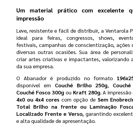
Um material prático com excelente qu
impressão
Leve, resistente e fácil de distribuir, a Ventarola 
ideal para feiras, congressos, shows, evento
festivais, campanhas de conscientização, ações 
diversas outras ocasiões. Sua área de personali
criar artes criativas e impactantes, valorizando
da sua empresa.
O Abanador é produzido no formato 
196x
disponível em 
Couché Brilho 250g
, 
Couché
Couché Fosco 300g
 ou 
Kraft 280g
4x0 ou 4x4 cores
 com opção de 
Sem Enobreci
Total Brilho na frente ou Laminação Fosca
Localizado Frente e Verso,
 garantindo excelen
e alta qualidade de apresentação.