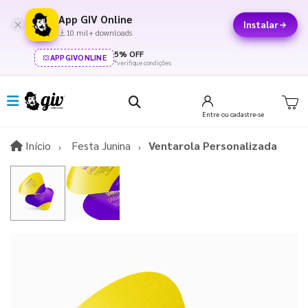
App GIV Online
Instalar
10 mil+ downloads
5% OFF
APPGIVONLINE
*verifique condições
Entre
ou cadastre-se
Início
Início
Festa Junina
Ventarola Personalizada