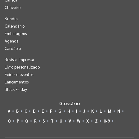
Chaveiro
Brindes
Calendário
Embalagens
Agenda
Cardápio
Revista Impressa
Livro personalizado
Feiras e eventos
Lançamentos
Black Friday
Glossário
A
B
C
D
E
F
G
H
I
J
K
L
M
N
O
P
Q
R
S
T
U
V
W
X
Z
0-9