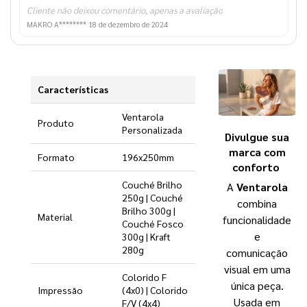
Cliente não deixou comentário, apenas a avaliação
MAKRO A********
18 de dezembro de 2024
Características
Ventarola
Produto
Personalizada
Divulgue sua
marca com
Formato
196x250mm
conforto
Couché Brilho
A
Ventarola
250g | Couché
combina
Brilho 300g |
Material
funcionalidade
Couché Fosco
e
300g | Kraft
280g
comunicação
visual em uma
Colorido F
única peça.
Impressão
(4x0) | Colorido
Usada em
F/V (4x4)