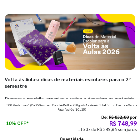
Volta às Aulas: dicas de materiais escolares para o 2º
semestre
Prepare a mochila, organize a rotina e descubra os materiais
500 Ventarola - 196x250mm em Couché Brilho 250g - 4x4 - Verniz Total Brilho Frente e Verso -
que fazem toda diferença para começar o segundo
Faca Padrão
(10125)
semestre com o pé direito. Confira!
De:
R$ 832,00
por
R$ 748,99
10% OFF*
até 3x de R$ 249,66 sem juros
Ver todos os posts
Quantidade