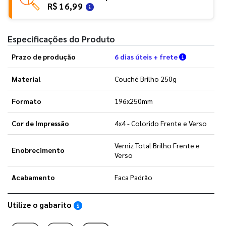
R$ 16,99
Especificações do Produto
Verifique a
Prazo de produção
6 dias úteis + frete
Material
Couché Brilho 250g
Formato
196x250mm
Cor de Impressão
4x4 - Colorido Frente e Verso
Verniz Total Brilho Frente e
Enobrecimento
Verso
Acabamento
Faca Padrão
Utilize o gabarito
Saiba como utilizar os nossos gabaritos