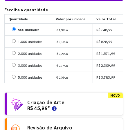
Escolha a quantidade
Quantidade
Valor por unidade
Valor Total
Selecionar 500 unidades
500 unidades
R$ 748,99
R$ 1,50/un
Selecionar 1000 unidades
1.000 unidades
R$ 828,99
R$ 0,83/un
Selecionar 2000 unidades
2.000 unidades
R$ 1.571,99
R$ 0,79/un
Selecionar 3000 unidades
3.000 unidades
R$ 2.309,99
R$ 0,77/un
Selecionar 5000 unidades
5.000 unidades
R$ 3.783,99
R$ 0,76/un
NOVO
Criação de Arte
R$ 45,99
*
Revisão de Arquivo