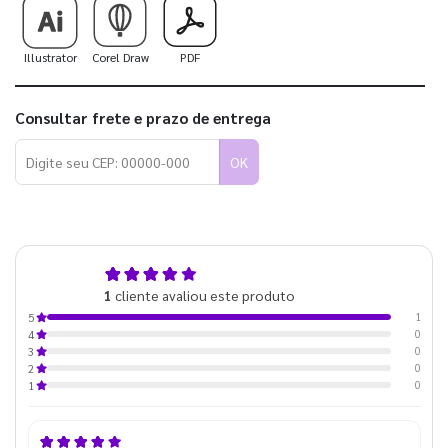
Illustrator
Corel Draw
PDF
Consultar frete e prazo de entrega
OK
5,0
1
cliente avaliou este produto
de 5
1
5
0
4
0
3
0
2
0
1