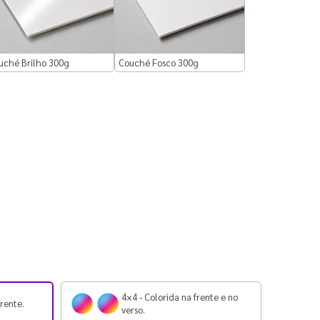
uché Brilho 300g
Couché Fosco 300g
4×4 - Colorida na frente e no
frente.
verso.