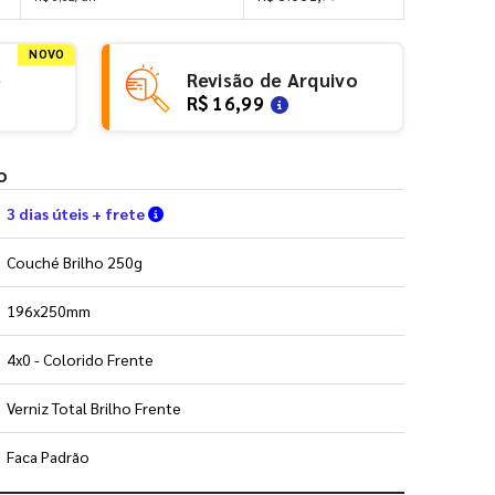
NOVO
e
Revisão de Arquivo
R$ 16,99
o
Verifique as condições de entrega
3 dias úteis + frete
Couché Brilho 250g
196x250mm
4x0 - Colorido Frente
Verniz Total Brilho Frente
Faca Padrão