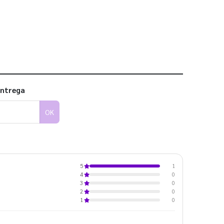
 utilizar os nossos gabaritos
entrega
OK
1
5
0
4
0
3
0
2
0
1