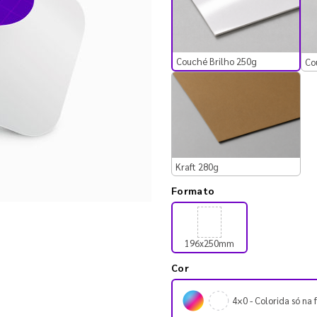
Couché Brilho 250g
Co
Kraft 280g
Formato
196x250mm
Cor
4×0 - Colorida só na 