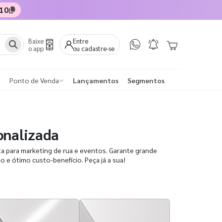
10
Baixe
Entre
o app
ou cadastre-se
Ponto de Venda
Lançamentos
Segmentos
onalizada
ta para marketing de rua e eventos. Garante grande
to e ótimo custo-benefício. Peça já a sua!