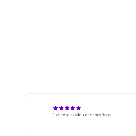
5,0
1
cliente avaliou este produto
de 5