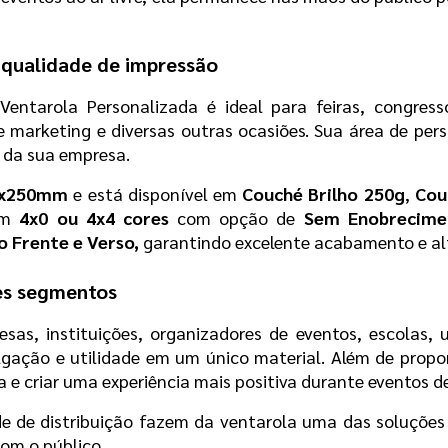
 qualidade de impressão
a Ventarola Personalizada é ideal para feiras, congresso
arketing e diversas outras ocasiões. Sua área de person
 da sua empresa.
6x250mm
 e está disponível em 
Couché Brilho 250g
, 
Cou
em 
4x0 ou 4x4 cores
 com opção de 
Sem Enobrecime
 Frente e Verso,
 garantindo excelente acabamento e al
tes segmentos
as, instituições, organizadores de eventos, escolas, un
ação e utilidade em um único material. Além de proporc
a e criar uma experiência mais positiva durante eventos d
de de distribuição fazem da ventarola uma das soluções
om o público.