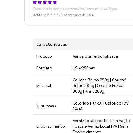
Cliente não deixou comentário, apenas a avaliação
MAKRO A********
18 de dezembro de 2024
Características
Produto
Ventarola Personalizada
Formato
196x250mm
Couché Brilho 250g | Couché
Material
Brilho 300g | Couché Fosco
300g | Kraft 280g
Colorido F (4x0) | Colorido F/V
Impressão
(4x4)
Verniz Total Frente | Laminação
Enobrecimento
Fosca e Verniz Local F/V | Sem
Enobrecimento