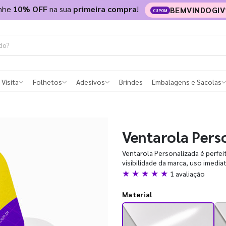
nhe
10% OFF
na sua
primeira compra
!
BEMVINDOGIV
CUPOM
 Visita
Folhetos
Adesivos
Brindes
Embalagens e Sacolas
Ventarola Pers
Ventarola Personalizada é perfei
visibilidade da marca, uso imedia
★ ★ ★ ★ ★
1 avaliação
Material