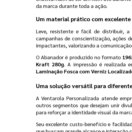
da marca durante toda a ação.
Um material prático com excelente
Leve, resistente e fácil de distribuir, 
campanhas de conscientização, ações de m
impactantes, valorizando a comunicação
O Abanador é produzido no formato 
19
Kraft 280g
. A impressão é realizada 
Laminação Fosca com Verniz Localizado
Uma solução versátil para diferen
A Ventarola Personalizada atende empres
outros segmentos que desejam unir divulg
para reforçar a identidade visual da marc
Seu excelente custo-benefício e facilida
que buscam grande alcance e interação c