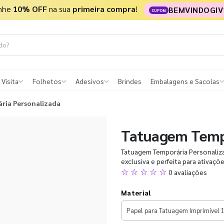
nhe
10% OFF
na sua
primeira compra
!
BEMVINDOGIV
CUPOM
 Visita
Folhetos
Adesivos
Brindes
Embalagens e Sacolas
ria Personalizada
Tatuagem Temp
Tatuagem Temporária Personalizad
exclusiva e perfeita para ativaçõe
☆ ☆ ☆ ☆ ☆
0 avaliações
Material