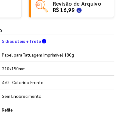
e
Revisão de Arquivo
R$ 16,99
o
Verifique as condições de entrega
5 dias úteis + frete
Papel para Tatuagem Imprimível 180g
210x150mm
4x0 - Colorido Frente
Sem Enobrecimento
Refile
 utilizar os nossos gabaritos