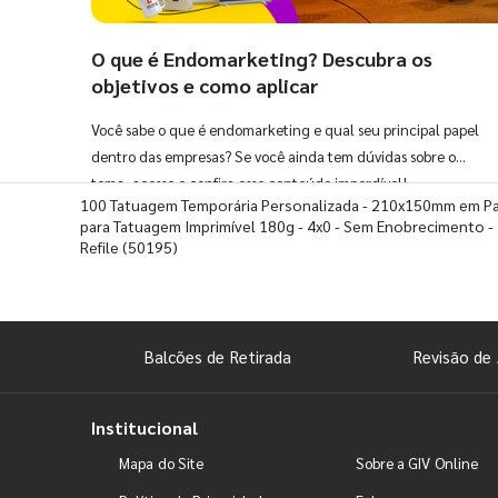
O que é Endomarketing? Descubra os
objetivos e como aplicar
Você sabe o que é endomarketing e qual seu principal papel
dentro das empresas? Se você ainda tem dúvidas sobre o
tema, acesse e confira esse conteúdo imperdível!
100 Tatuagem Temporária Personalizada - 210x150mm em P
para Tatuagem Imprimível 180g - 4x0 - Sem Enobrecimento -
Refile
(50195)
Balcões de Retirada
Revisão de 
Institucional
Mapa do Site
Sobre a GIV Online