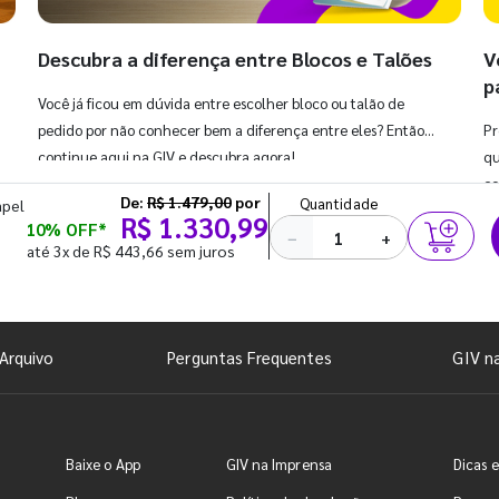
Descubra a diferença entre Blocos e Talões
V
p
Você já ficou em dúvida entre escolher bloco ou talão de
pedido por não conhecer bem a diferença entre eles? Então,
Pr
continue aqui na GIV e descubra agora!
qu
co
De:
R$ 1.479,00
por
Quantidade
apel
R$ 1.330,99
10% OFF*
−
+
até 3x de R$ 443,66 sem juros
Arquivo
Perguntas Frequentes
GIV n
Baixe o App
GIV na Imprensa
Dicas e