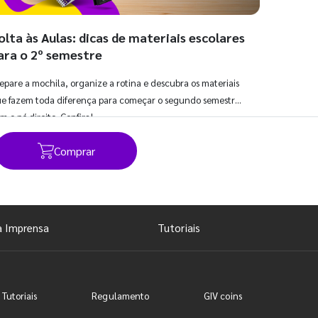
olta às Aulas: dicas de materiais escolares
ara o 2º semestre
epare a mochila, organize a rotina e descubra os materiais
e fazem toda diferença para começar o segundo semestre
m o pé direito. Confira!
Comprar
Ver todos os posts
a Imprensa
Tutoriais
 Tutoriais
Regulamento
GIV coins