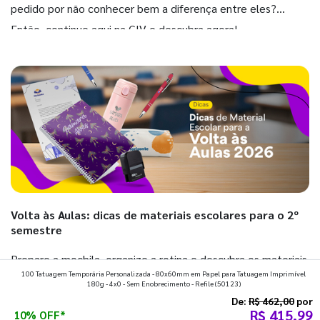
pedido por não conhecer bem a diferença entre eles?
Então, continue aqui na GIV e descubra agora!
Volta às Aulas: dicas de materiais escolares para o 2º
semestre
Prepare a mochila, organize a rotina e descubra os materiais
100 Tatuagem Temporária Personalizada - 80x60mm em Papel para Tatuagem Imprimível
que fazem toda diferença para começar o segundo
180g - 4x0 - Sem Enobrecimento - Refile
(50123)
semestre com o pé direito. Confira!
De:
R$ 462,00
por
R$ 415,99
10% OFF*