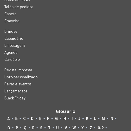
Talão de pedidos
Caneta
Chaveiro
Brindes
Calendário
Embalagens
Agenda
Cardápio
Revista Impressa
Livro personalizado
Feiras e eventos
Lançamentos
Black Friday
Glossário
A
B
C
D
E
F
G
H
I
J
K
L
M
N
O
P
Q
R
S
T
U
V
W
X
Z
0-9