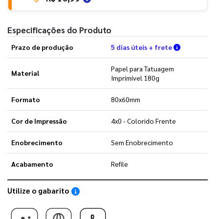
Especificações do Produto
Verifique a
Prazo de produção
5 dias úteis + frete
Papel para Tatuagem
Material
Imprimível 180g
Formato
80x60mm
Cor de Impressão
4x0 - Colorido Frente
Enobrecimento
Sem Enobrecimento
Acabamento
Refile
Utilize o gabarito
Saiba como utilizar os nossos gabaritos