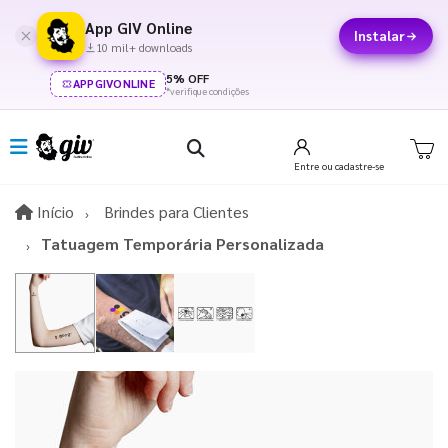
App GIV Online
Instalar
10 mil+ downloads
5% OFF
APPGIVONLINE
*verifique condições
Entre
ou cadastre-se
Início
Início
Brindes para Clientes
Tatuagem Temporária Personalizada