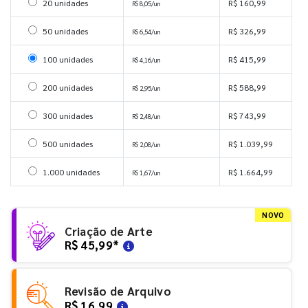
Selecionar 20 unidades
20 unidades
R$ 160,99
R$ 8,05/un
Selecionar 50 unidades
50 unidades
R$ 326,99
R$ 6,54/un
Selecionar 100 unidades
100 unidades
R$ 415,99
R$ 4,16/un
Selecionar 200 unidades
200 unidades
R$ 588,99
R$ 2,95/un
Selecionar 300 unidades
300 unidades
R$ 743,99
R$ 2,48/un
Selecionar 500 unidades
500 unidades
R$ 1.039,99
R$ 2,08/un
Selecionar 1000 unidades
1.000 unidades
R$ 1.664,99
R$ 1,67/un
NOVO
Criação de Arte
R$ 45,99
*
Revisão de Arquivo
R$ 16,99