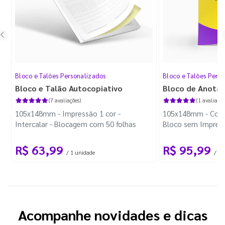
Bloco e Talões Personalizados
Bloco e Talões Pers
Bloco e Talão Autocopiativo
Bloco de Anota
(7 avaliações)
(1 avaliação
105x148mm - Impressão 1 cor -
105x148mm - Color
Intercalar - Blocagem com 50 folhas
Bloco sem Impress
Wire-o Preto
R$ 63,99
R$ 95,99
/ 1 unidade
/ 10
Acompanhe novidades e dicas