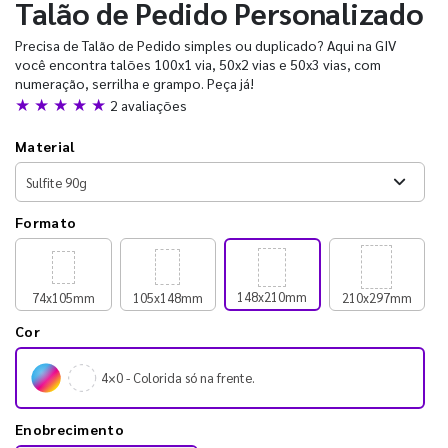
Talão de Pedido Personalizado
Precisa de Talão de Pedido simples ou duplicado? Aqui na GIV
você encontra talões 100x1 via, 50x2 vias e 50x3 vias, com
numeração, serrilha e grampo. Peça já!
★ ★ ★ ★ ★
2 avaliações
Material
Formato
148x210mm
74x105mm
105x148mm
210x297mm
Cor
4×0 - Colorida só na frente.
Enobrecimento