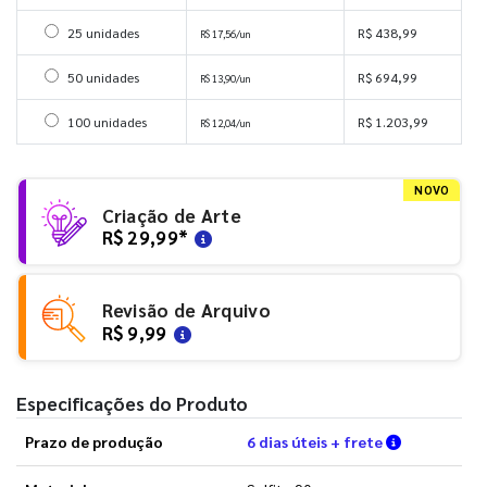
Selecionar 25 unidades
25 unidades
R$ 438,99
R$ 17,56/un
Selecionar 50 unidades
50 unidades
R$ 694,99
R$ 13,90/un
Selecionar 100 unidades
100 unidades
R$ 1.203,99
R$ 12,04/un
NOVO
Criação de Arte
R$ 29,99
*
Revisão de Arquivo
R$ 9,99
Especificações do Produto
Verifique a
Prazo de produção
6 dias úteis + frete