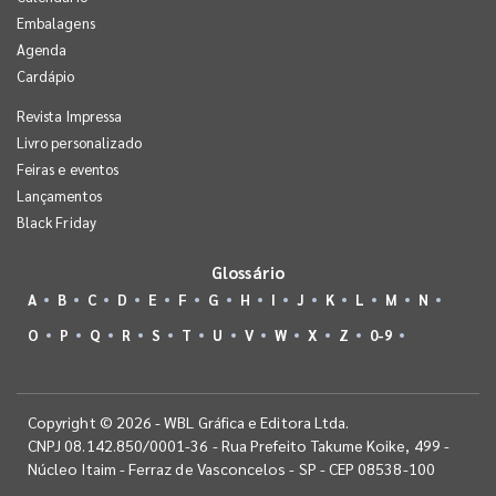
Embalagens
Agenda
Cardápio
Revista Impressa
Livro personalizado
Feiras e eventos
Lançamentos
Black Friday
Glossário
A
B
C
D
E
F
G
H
I
J
K
L
M
N
O
P
Q
R
S
T
U
V
W
X
Z
0-9
Copyright © 2026 - WBL Gráfica e Editora Ltda.
CNPJ 08.142.850/0001-36 - Rua Prefeito Takume Koike, 499 -
Núcleo Itaim - Ferraz de Vasconcelos - SP - CEP 08538-100