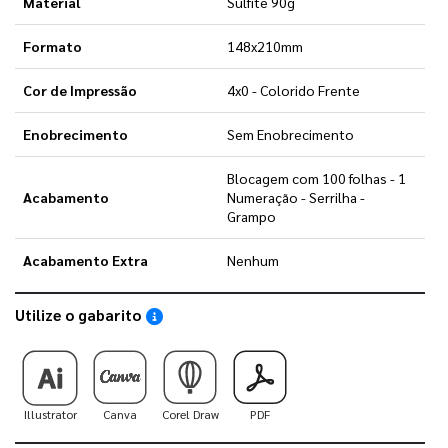
Material
Sulfite 90g
Formato
148x210mm
Cor de Impressão
4x0 - Colorido Frente
Enobrecimento
Sem Enobrecimento
Blocagem com 100 folhas - 1
Acabamento
Numeração - Serrilha -
Grampo
Acabamento Extra
Nenhum
Utilize o gabarito
Saiba como utilizar os nossos gabaritos
Illustrator
Canva
Corel Draw
PDF