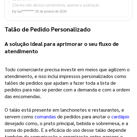
Cliente não deixou comentário, apenas a avaliação
Ely Gal********
29 de janeiro de 2026
Talão de Pedido Personalizado
A solução ideal para aprimorar o seu fluxo de 
atendimento 
Todo comerciante precisa investir em meios que agilizem o 
atendimento, e isso inclui impressos personalizados como 
talões de pedidos que ajudam a fazer toda a lista de 
pedidos para não se perder com a demanda e com a ordem 
das encomendas.
O talão está presente em lanchonetes e restaurantes, e
servem como
comandas
de pedidos para anotar o
cardápio
desejado como, o prato principal, bebida e sobremesa, e a
soma do pedido. E a eficácia do uso desse talão depende
também da comunicação e organização entre garçons e