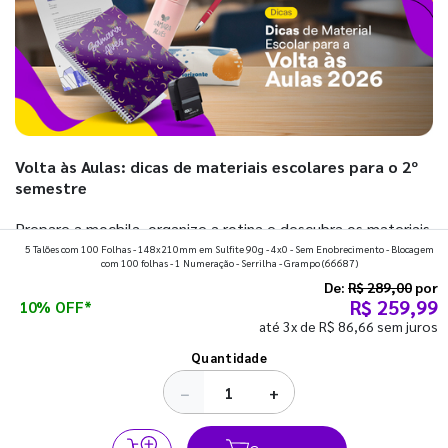
Volta às Aulas: dicas de materiais escolares para o 2º
semestre
Prepare a mochila, organize a rotina e descubra os materiais
5 Talões com 100 Folhas - 148x210mm em Sulfite 90g - 4x0 - Sem Enobrecimento - Blocagem
que fazem toda diferença para começar o segundo
com 100 folhas - 1 Numeração - Serrilha - Grampo
(66687)
semestre com o pé direito. Confira!
De:
R$ 289,00
por
R$ 259,99
10% OFF*
até 3x de R$ 86,66 sem juros
Ver todos os posts
Quantidade
−
+