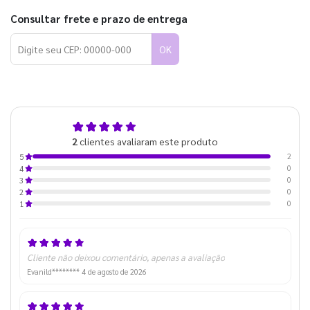
Consultar frete e prazo de entrega
OK
5,0
2
clientes avaliaram este produto
de 5
2
5
0
4
0
3
0
2
0
1
Cliente não deixou comentário, apenas a avaliação
Evanild********
4 de agosto de 2026