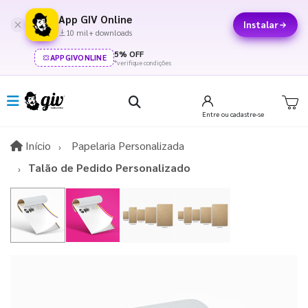
App GIV Online
Instalar
10 mil+ downloads
5% OFF
APPGIVONLINE
*verifique condições
Entre
ou cadastre-se
Início
Início
Papelaria Personalizada
Talão de Pedido Personalizado