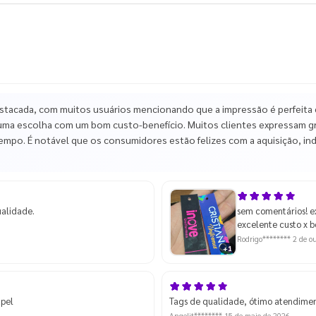
acada, com muitos usuários mencionando que a impressão é perfeita e 
ma escolha com um bom custo-benefício. Muitos clientes expressam gr
mpo. É notável que os consumidores estão felizes com a aquisição, ind
ualidade.
sem comentários! e
excelente custo x b
Rodrigo********
2 de o
+1
apel
Tags de qualidade, ótimo atendimen
Angelit********
15 de maio de 2026