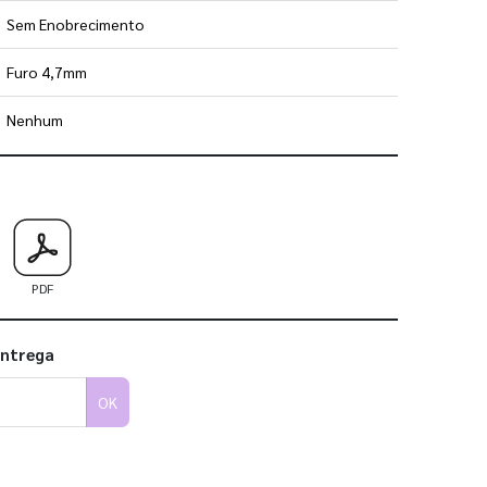
Sem Enobrecimento
Furo 4,7mm
Nenhum
 utilizar os nossos gabaritos
PDF
entrega
OK