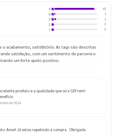
45
5
1
4
2
3
0
2
0
1
o acabamento, satisfatório. As tags são descritas
ande satisfação, com um sentimento de parceria e
icando um forte apelo positivo.
xcelente produto e a qualidade que só a GIV tem!
enefício
utubro de 2024
to. Amei! Já estou repetindo a compra. Obrigada