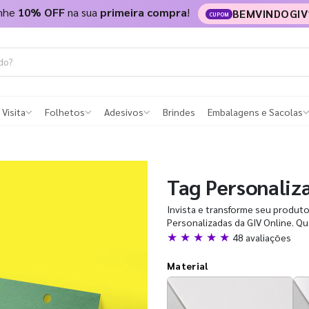
nhe
10% OFF
na sua
primeira compra
!
BEMVINDOGIV
CUPOM
 Visita
Folhetos
Adesivos
Brindes
Embalagens e Sacolas
Tag Personaliz
Invista e transforme seu produt
Personalizadas da GIV Online. Q
★ ★ ★ ★ ★
48 avaliações
Material