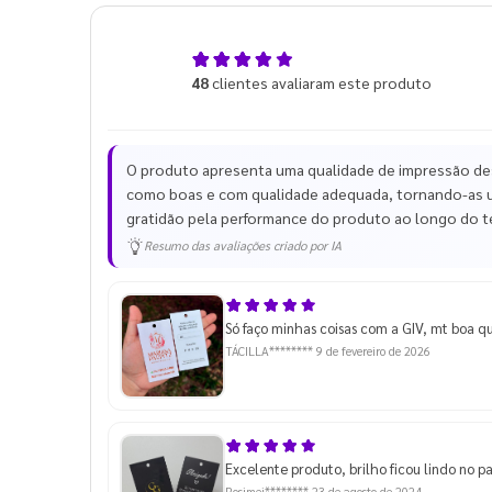
4,9
48
clientes avaliaram este produto
de 5
O produto apresenta uma qualidade de impressão dest
como boas e com qualidade adequada, tornando-as u
gratidão pela performance do produto ao longo do te
Resumo das avaliações criado por IA
Só faço minhas coisas com a GIV, mt boa q
TÁCILLA********
9 de fevereiro de 2026
Excelente produto, brilho ficou lindo no p
Rosimei********
23 de agosto de 2024