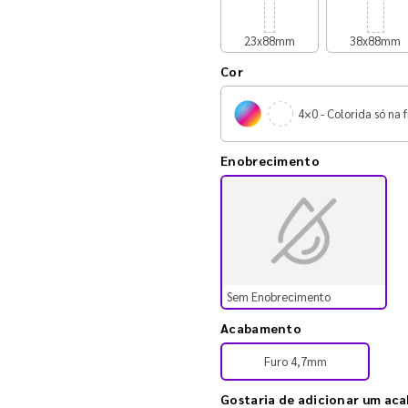
23x88mm
38x88mm
Cor
4×0 - Colorida só na f
Enobrecimento
Sem Enobrecimento
Acabamento
Furo 4,7mm
Gostaria de adicionar um ac