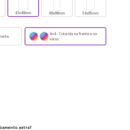
43x48mm
48x88mm
54x85mm
4×4 - Colorida na frente e no
rente.
verso.
abamento extra?