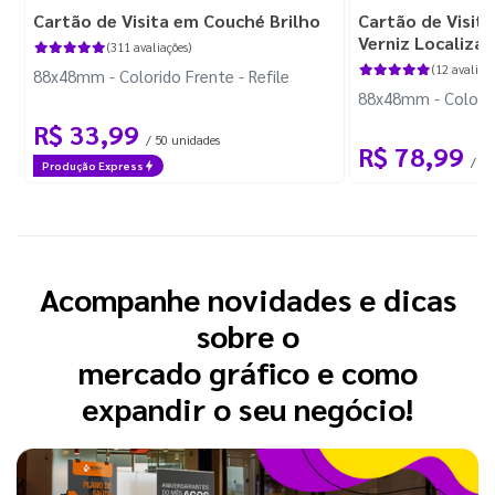
Cartão de Visita em Couché Brilho
Cartão de Visit
Verniz Localiza
(311 avaliações)
(12 avaliaçõ
88x48mm - Colorido Frente - Refile
88x48mm - Colorido
R$ 33,99
/ 50 unidades
R$ 78,99
/ 50
Produção Express
Acompanhe novidades e dicas
sobre o
mercado gráfico e como
expandir o seu negócio!