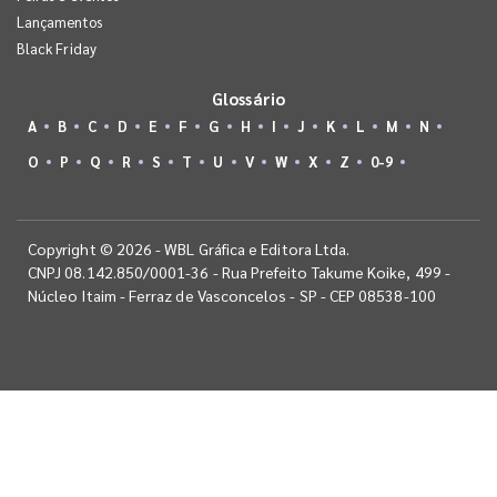
Lançamentos
Black Friday
Glossário
A
B
C
D
E
F
G
H
I
J
K
L
M
N
O
P
Q
R
S
T
U
V
W
X
Z
0-9
Copyright © 2026 - WBL Gráfica e Editora Ltda.
CNPJ 08.142.850/0001-36 - Rua Prefeito Takume Koike, 499 -
Núcleo Itaim - Ferraz de Vasconcelos - SP - CEP 08538-100