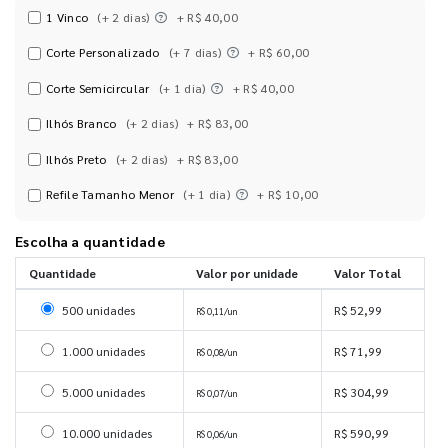
1 Vinco
(+ 2 dias)
+ R$ 40,00
Corte Personalizado
(+ 7 dias)
+ R$ 60,00
Corte Semicircular
(+ 1 dia)
+ R$ 40,00
Ilhós Branco
(+ 2 dias)
+ R$ 83,00
Ilhós Preto
(+ 2 dias)
+ R$ 83,00
Refile Tamanho Menor
(+ 1 dia)
+ R$ 10,00
Escolha a quantidade
Quantidade
Valor por unidade
Valor Total
Selecionar 500 unidades
500 unidades
R$ 52,99
R$ 0,11/un
Selecionar 1000 unidades
1.000 unidades
R$ 71,99
R$ 0,08/un
Selecionar 5000 unidades
5.000 unidades
R$ 304,99
R$ 0,07/un
Selecionar 10000 unidades
10.000 unidades
R$ 590,99
R$ 0,06/un