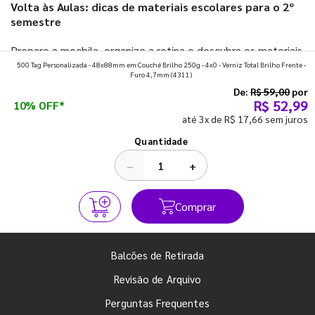
Volta às Aulas: dicas de materiais escolares para o 2º
semestre
Prepare a mochila, organize a rotina e descubra os materiais
500 Tag Personalizada - 48x88mm em Couché Brilho 250g - 4x0 - Verniz Total Brilho Frente -
que fazem toda diferença para começar o segundo
Furo 4,7mm
(4311)
semestre com o pé direito. Confira!
De:
R$ 59,00
por
R$ 52,99
10% OFF*
até 3x de R$ 17,66 sem juros
Ver todos os posts
Quantidade
−
+
Comprar
Balcões de Retirada
Revisão de Arquivo
Perguntas Frequentes