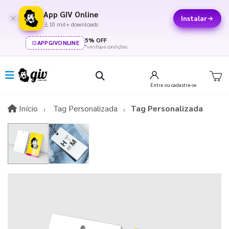
App GIV Online
Instalar
10 mil+ downloads
5% OFF
APPGIVONLINE
*verifique condições
Entre
ou cadastre-se
Início
Início
Tag Personalizada
Tag Personalizada