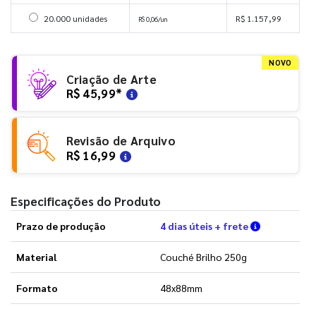
Selecionar 20000 unidades
20.000 unidades
R$ 1.157,99
R$ 0,06/un
NOVO
Criação de Arte
R$ 45,99
*
Revisão de Arquivo
R$ 16,99
Especificações do Produto
Verifique a
Prazo de produção
4 dias úteis + frete
Material
Couché Brilho 250g
Formato
48x88mm