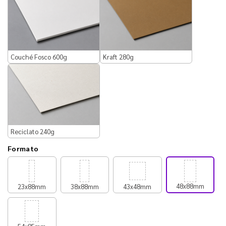
Couché Fosco 600g
Kraft 280g
Reciclato 240g
Formato
48x88mm
23x88mm
38x88mm
43x48mm