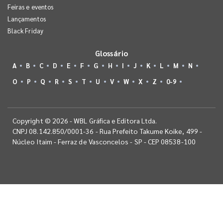
Feiras e eventos
Lançamentos
Black Friday
Glossário
A
B
C
D
E
F
G
H
I
J
K
L
M
N
O
P
Q
R
S
T
U
V
W
X
Z
0-9
Copyright © 2026 - WBL Gráfica e Editora Ltda.
CNPJ 08.142.850/0001-36 - Rua Prefeito Takume Koike, 499 -
Núcleo Itaim - Ferraz de Vasconcelos - SP - CEP 08538-100