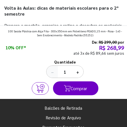
Volta às Aulas: dicas de materiais escolares para o 2º
semestre
Prepare a mochila, organize a rotina e descubra os materiais
100 Sacola Plástica com Alça Fita - 300x350mm em Polietileno PEAD 0,15 mm - Rosa - 1x0 -
que fazem toda diferença para começar o segundo
Sem Enobrecimento - Modelo Padrão
(55252)
semestre com o pé direito. Confira!
De:
R$ 299,00
por
R$ 268,99
10% OFF*
até 3x de R$ 89,66 sem juros
Ver todos os posts
Quantidade
−
+
Comprar
Balcões de Retirada
Revisão de Arquivo