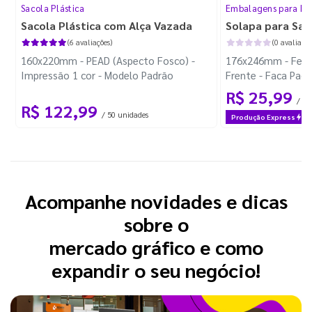
Sacola Plástica
Embalagens para Da
Sacola Plástica com Alça Vazada
Solapa para Sac
(6 avaliações)
(0 avaliaçõe
160x220mm - PEAD (Aspecto Fosco) -
176x246mm - Feliz 
Impressão 1 cor - Modelo Padrão
Frente - Faca Pad
R$ 25,99
/ 30
R$ 122,99
/ 50 unidades
Produção Express
Acompanhe novidades e dicas
sobre o
mercado gráfico e como
expandir o seu negócio!