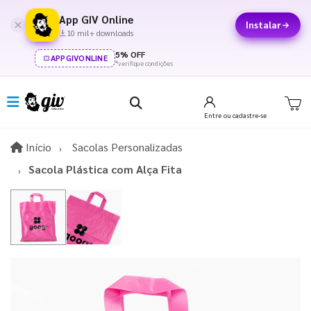
App GIV Online
Instalar
10 mil+ downloads
5% OFF
APPGIVONLINE
*verifique condições
Entre
ou cadastre-se
Início
Início
Sacolas Personalizadas
Sacola Plástica com Alça Fita