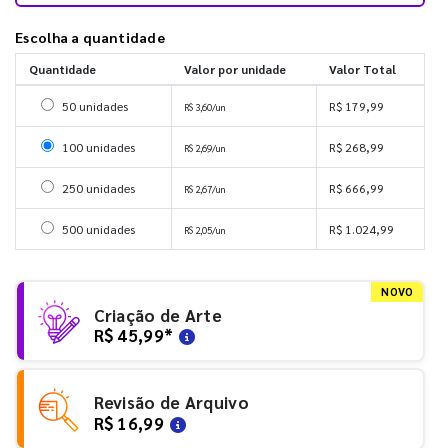
Escolha a quantidade
Quantidade
Valor por unidade
Valor Total
Selecionar 50 unidades
50 unidades
R$ 179,99
R$ 3,60/un
Selecionar 100 unidades
100 unidades
R$ 268,99
R$ 2,69/un
Selecionar 250 unidades
250 unidades
R$ 666,99
R$ 2,67/un
Selecionar 500 unidades
500 unidades
R$ 1.024,99
R$ 2,05/un
NOVO
Criação de Arte
R$ 45,99
*
Revisão de Arquivo
R$ 16,99