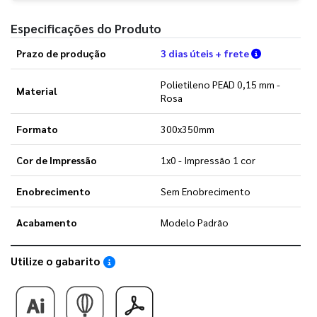
Especificações do Produto
Verifique a
Prazo de produção
3 dias úteis + frete
Polietileno PEAD 0,15 mm -
Material
Rosa
Formato
300x350mm
Cor de Impressão
1x0 - Impressão 1 cor
Enobrecimento
Sem Enobrecimento
Acabamento
Modelo Padrão
Utilize o gabarito
Saiba como utilizar os nossos gabaritos