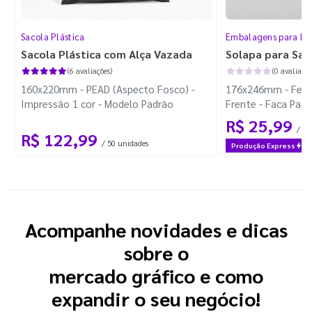
Sacola Plástica
Embalagens para Da
Sacola Plástica com Alça Vazada
Solapa para Sac
(6 avaliações)
(0 avaliaçõe
160x220mm - PEAD (Aspecto Fosco) -
176x246mm - Feliz 
Impressão 1 cor - Modelo Padrão
Frente - Faca Pad
R$ 25,99
/ 30
R$ 122,99
/ 50 unidades
Produção Express
Acompanhe novidades e dicas
sobre o
mercado gráfico e como
expandir o seu negócio!