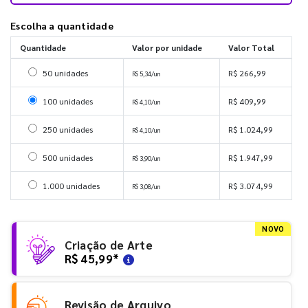
Escolha a quantidade
Quantidade
Valor por unidade
Valor Total
Selecionar 50 unidades
50 unidades
R$ 266,99
R$ 5,34/un
Selecionar 100 unidades
100 unidades
R$ 409,99
R$ 4,10/un
Selecionar 250 unidades
250 unidades
R$ 1.024,99
R$ 4,10/un
Selecionar 500 unidades
500 unidades
R$ 1.947,99
R$ 3,90/un
Selecionar 1000 unidades
1.000 unidades
R$ 3.074,99
R$ 3,08/un
NOVO
Criação de Arte
R$ 45,99
*
Revisão de Arquivo