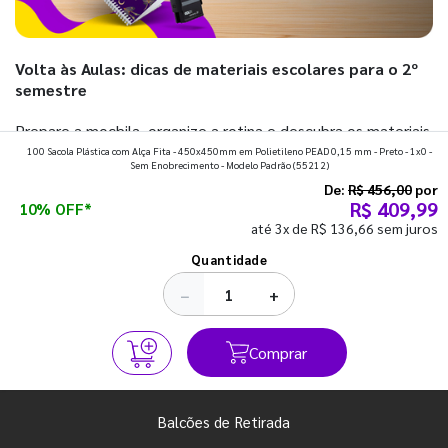
Volta às Aulas: dicas de materiais escolares para o 2º
semestre
Prepare a mochila, organize a rotina e descubra os materiais
100 Sacola Plástica com Alça Fita - 450x450mm em Polietileno PEAD 0,15 mm - Preto - 1x0 -
que fazem toda diferença para começar o segundo
Sem Enobrecimento - Modelo Padrão
(55212)
semestre com o pé direito. Confira!
De:
R$ 456,00
por
R$ 409,99
10% OFF*
até 3x de R$ 136,66 sem juros
Ver todos os posts
Quantidade
−
+
Comprar
Balcões de Retirada