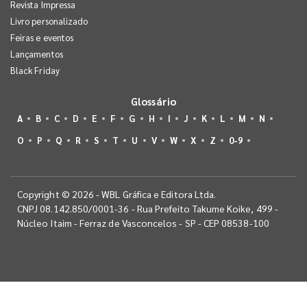
Revista Impressa
Livro personalizado
Feiras e eventos
Lançamentos
Black Friday
Glossário
A
B
C
D
E
F
G
H
I
J
K
L
M
N
O
P
Q
R
S
T
U
V
W
X
Z
0-9
Copyright © 2026 - WBL Gráfica e Editora Ltda.
CNPJ 08.142.850/0001-36 - Rua Prefeito Takume Koike, 499 -
Núcleo Itaim - Ferraz de Vasconcelos - SP - CEP 08538-100