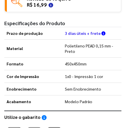
R$ 16,99
Especificações do Produto
Verifique a
Prazo de produção
3 dias úteis + frete
Polietileno PEAD 0,15 mm -
Material
Preto
Formato
450x450mm
Cor de Impressão
1x0 - Impressão 1 cor
Enobrecimento
Sem Enobrecimento
Acabamento
Modelo Padrão
Utilize o gabarito
Saiba como utilizar os nossos gabaritos