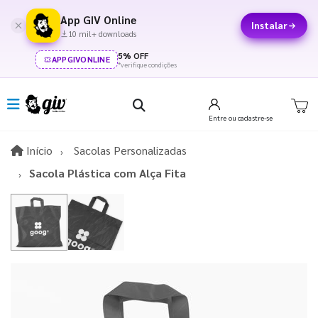
App GIV Online
Instalar
10 mil+ downloads
5% OFF
APPGIVONLINE
*verifique condições
Entre
ou cadastre-se
Início
Início
Sacolas Personalizadas
Sacola Plástica com Alça Fita