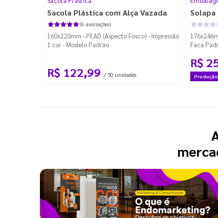
Sacola Plástica
Embalage
Sacola Plástica com Alça Vazada
Solapa 
(6 avaliações)
160x220mm - PEAD (Aspecto Fosco) - Impressão
176x246mm
1 cor - Modelo Padrão
Faca Pad
R$ 2
R$ 122,99
/ 50 unidades
Produção
A
mercad