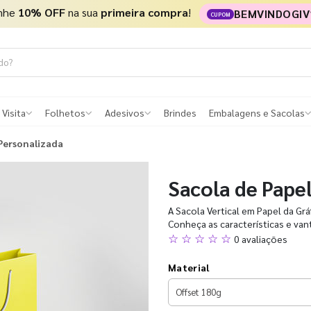
nhe
10% OFF
na sua
primeira compra
!
BEMVINDOGIV
CUPOM
 Visita
Folhetos
Adesivos
Brindes
Embalagens e Sacolas
 Personalizada
Sacola de Pape
A Sacola Vertical em Papel da Grá
Conheça as características e va
☆ ☆ ☆ ☆ ☆
0 avaliações
Material