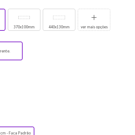
370x100mm
440x130mm
ver mais opções
frente.
5cm - Faca Padrão