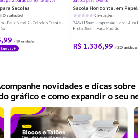
ns para Datas Comemorativas
Sacola para Evento
para Sacolas
Sacola Horizontal em Papel
(0 avaliações)
(0 avaliações)
 - Feliz Natal 2 - Colorido Frente -
245x115mm - Impressão 1 cor - Alça
rão
Preta 35cm - Faca Padrão
5,99
/ 30 unidades
R$ 1.336,99
/ 250 unidades
 Express
companhe novidades e dicas sobre
o gráfico e como expandir o seu n