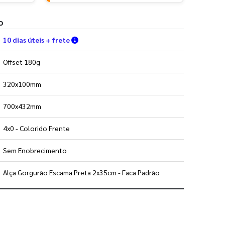
o
Verifique as condições de entrega
10 dias úteis + frete
Offset 180g
320x100mm
700x432mm
4x0 - Colorido Frente
Sem Enobrecimento
Alça Gorgurão Escama Preta 2x35cm - Faca Padrão
 utilizar os nossos gabaritos