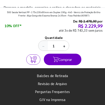
Prepare a mochila, organize a rotina e descubra os materiais
500 Sacola Vertical PP - 175x230x90mm em Duplex 190g - 4x0 - Verniz de Proteção Brilho
que fazem toda diferença para começar o segundo
Frente - Alça Gorgurão Escama Branca 2x35cm - Faca Padrão
(40587)
semestre com o pé direito. Confira!
De:
R$ 2.478,00
por
R$ 2.229,99
10% OFF*
até 3x de R$ 743,33 sem juros
Ver todos os posts
Quantidade
−
+
Comprar
Balcões de Retirada
Revisão de Arquivo
Perguntas Frequentes
GIV na Imprensa