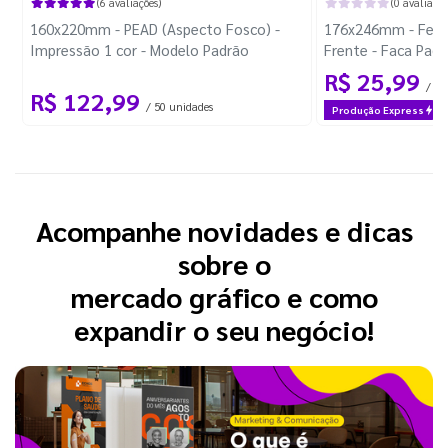
(6 avaliações)
(0 avaliaçõe
160x220mm - PEAD (Aspecto Fosco) -
176x246mm - Feliz 
Impressão 1 cor - Modelo Padrão
Frente - Faca Pad
R$ 25,99
/ 30
R$ 122,99
/ 50 unidades
Produção Express
Acompanhe novidades e dicas
sobre o
mercado gráfico e como
expandir o seu negócio!