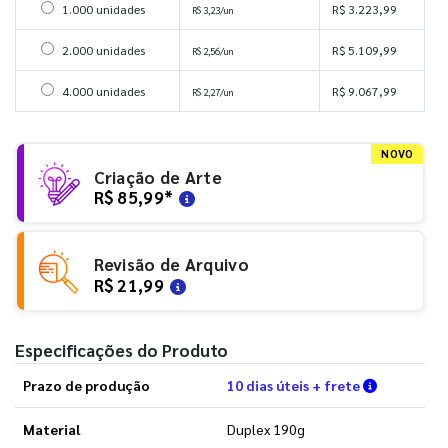
Selecionar 1000 unidades
1.000 unidades
R$ 3.223,99
R$ 3,23/un
Selecionar 2000 unidades
2.000 unidades
R$ 5.109,99
R$ 2,56/un
Selecionar 4000 unidades
4.000 unidades
R$ 9.067,99
R$ 2,27/un
NOVO
Criação de Arte
R$ 85,99
*
Revisão de Arquivo
R$ 21,99
Especificações do Produto
Verifique 
Prazo de produção
10 dias úteis + frete
Material
Duplex 190g