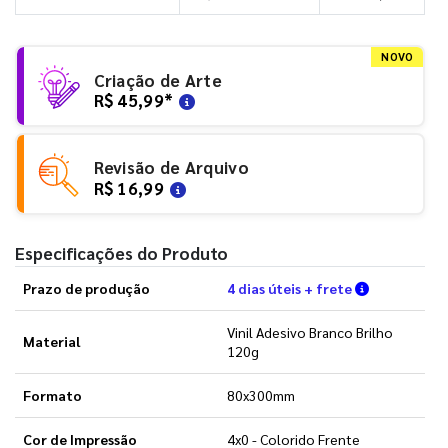
NOVO
Criação de Arte
R$ 45,99
*
Revisão de Arquivo
R$ 16,99
Especificações do Produto
Verifique a
Prazo de produção
4 dias úteis + frete
Vinil Adesivo Branco Brilho
Material
120g
Formato
80x300mm
Cor de Impressão
4x0 - Colorido Frente