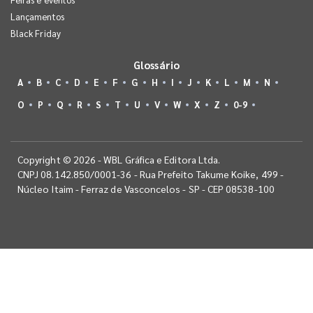
Lançamentos
Black Friday
Glossário
A
B
C
D
E
F
G
H
I
J
K
L
M
N
O
P
Q
R
S
T
U
V
W
X
Z
0-9
Copyright © 2026 - WBL Gráfica e Editora Ltda.
CNPJ 08.142.850/0001-36 - Rua Prefeito Takume Koike, 499 -
Núcleo Itaim - Ferraz de Vasconcelos - SP - CEP 08538-100