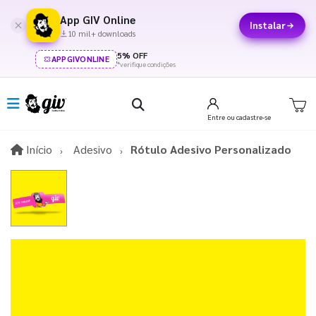
App GIV Online
Instalar
10 mil+ downloads
5% OFF
APPGIVONLINE
*verifique condições
Entre
ou cadastre-se
Início
Início
Adesivo
Rótulo Adesivo Personalizado