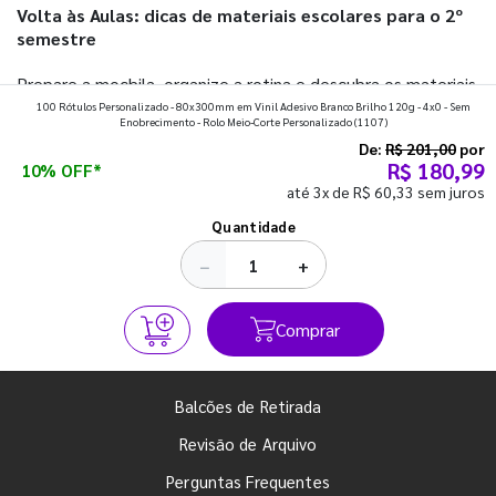
Volta às Aulas: dicas de materiais escolares para o 2º
semestre
Prepare a mochila, organize a rotina e descubra os materiais
100 Rótulos Personalizado - 80x300mm em Vinil Adesivo Branco Brilho 120g - 4x0 - Sem
que fazem toda diferença para começar o segundo
Enobrecimento - Rolo Meio-Corte Personalizado
(1107)
semestre com o pé direito. Confira!
De:
R$ 201,00
por
R$ 180,99
10% OFF*
até 3x de R$ 60,33 sem juros
Ver todos os posts
Quantidade
−
+
Comprar
Balcões de Retirada
Revisão de Arquivo
Perguntas Frequentes