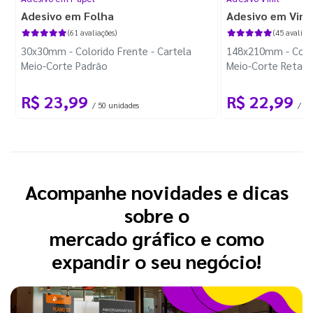
Adesivo em Folha
Adesivo em Vinil
(61 avaliações)
(45 avaliaçõ
30x30mm - Colorido Frente - Cartela
148x210mm - Color
Meio-Corte Padrão
Meio-Corte Retang
R$ 23,99
R$ 22,99
/ 50 unidades
/ 1 
Acompanhe novidades e dicas
sobre o
mercado gráfico e como
expandir o seu negócio!