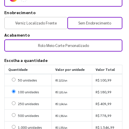
Enobrecimento
Verniz Localizado Frente
Sem Enobrecimento
Acabamento
Rolo Meio-Corte Personalizado
Escolha a quantidade
Quantidade
Valor por unidade
Valor Total
Selecionar 50 unidades
50 unidades
R$ 100,99
R$ 2,02/un
Selecionar 100 unidades
100 unidades
R$ 180,99
R$ 1,81/un
Selecionar 250 unidades
250 unidades
R$ 409,99
R$ 1,64/un
Selecionar 500 unidades
500 unidades
R$ 778,99
R$ 1,56/un
Selecionar 1000 unidades
1.000 unidades
R$ 1.546,99
R$ 1,55/un