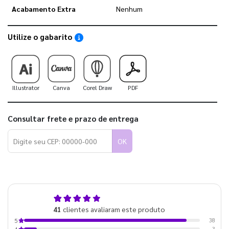
Acabamento Extra
Nenhum
Utilize o gabarito
Saiba como utilizar os nossos gabaritos
Illustrator
Canva
Corel Draw
PDF
Consultar frete e prazo de entrega
OK
4,9
41
clientes avaliaram este produto
de 5
38
5
3