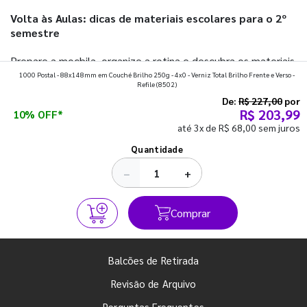
Volta às Aulas: dicas de materiais escolares para o 2º
semestre
Prepare a mochila, organize a rotina e descubra os materiais
1000 Postal - 88x148mm em Couché Brilho 250g - 4x0 - Verniz Total Brilho Frente e Verso -
que fazem toda diferença para começar o segundo
Refile
(8502)
semestre com o pé direito. Confira!
De:
R$ 227,00
por
R$ 203,99
10% OFF*
até 3x de R$ 68,00 sem juros
Ver todos os posts
Quantidade
−
+
Comprar
Balcões de Retirada
Revisão de Arquivo
Perguntas Frequentes