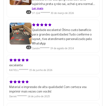
sujeirinha preta q não sai, achei q era normal
até pegar algumas unidades que estava
Ler mais
+3
perfeito
37.124.********
30 de março de 2026
Qualidade excelente! Ótimo custo benefício
para grandes quantidades! Tudo conforme o
layout, tive atendimento personalizado pelo
WhatsApp
+2
Carolin********
19 de agosto de 2024
excelente
KATIELL********
15 de junho de 2026
Material e impressão de alta qualidade! Com certeza vou
imprimir mais vezes com vocês!
Daniel ********
14 de julho de 2025