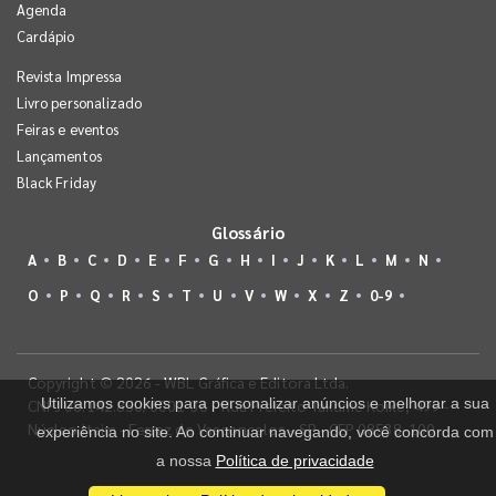
Agenda
Cardápio
Revista Impressa
Livro personalizado
Feiras e eventos
Lançamentos
Black Friday
Glossário
A
B
C
D
E
F
G
H
I
J
K
L
M
N
O
P
Q
R
S
T
U
V
W
X
Z
0-9
Copyright © 2026 - WBL Gráfica e Editora Ltda.
Utilizamos cookies para personalizar anúncios e melhorar a sua
CNPJ 08.142.850/0001-36 - Rua Prefeito Takume Koike, 499 -
Núcleo Itaim - Ferraz de Vasconcelos - SP - CEP 08538-100
experiência no site. Ao continuar navegando, você concorda com
a nossa
Política de privacidade