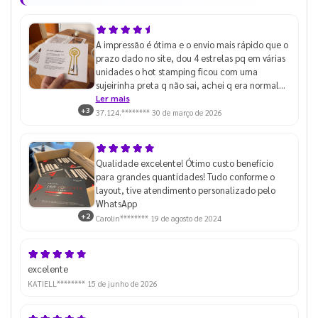
A impressão é ótima e o envio mais rápido que o
prazo dado no site, dou 4 estrelas pq em várias
unidades o hot stamping ficou com uma
sujeirinha preta q não sai, achei q era normal
até pegar algumas unidades que estava
Ler mais
+3
perfeito
37.124.********
30 de março de 2026
Qualidade excelente! Ótimo custo benefício
para grandes quantidades! Tudo conforme o
layout, tive atendimento personalizado pelo
WhatsApp
+2
Carolin********
19 de agosto de 2024
excelente
KATIELL********
15 de junho de 2026