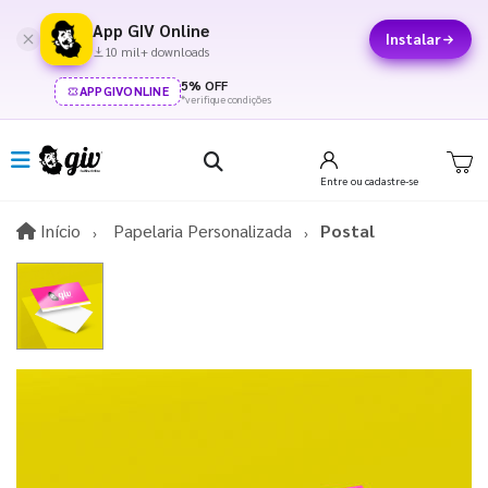
App GIV Online
Instalar
10 mil+ downloads
5% OFF
APPGIVONLINE
*verifique condições
Entre
ou cadastre-se
Início
Início
Papelaria Personalizada
Postal