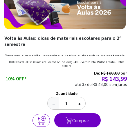
Volta às Aulas: dicas de materiais escolares para o 2º
semestre
Prepare a mochila, organize a rotina e descubra os materiais
1000 Postal - 88x148mm em Couché Brilho 250g - 4x0 - Verniz Total Brilho Frente - Refile
que fazem toda diferença para começar o segundo
(8487)
semestre com o pé direito. Confira!
De:
R$ 160,00
por
R$ 143,99
10% OFF*
até 3x de R$ 48,00 sem juros
Ver todos os posts
Quantidade
−
+
Comprar