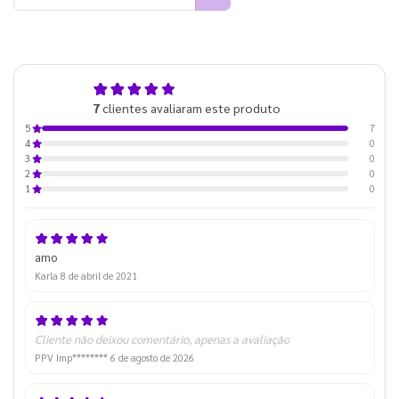
5,0
7
clientes avaliaram este produto
de 5
7
5
0
4
0
3
0
2
0
1
amo
Karla
8 de abril de 2021
Cliente não deixou comentário, apenas a avaliação
PPV Imp********
6 de agosto de 2026