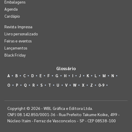
Embalagens
Agenda
Cardápio
Revista Impressa
Livro personalizado
Feiras e eventos
Lançamentos
Black Friday
Glossário
A
B
C
D
E
F
G
H
I
J
K
L
M
N
O
P
Q
R
S
T
U
V
W
X
Z
0-9
Copyright © 2026 - WBL Gráfica e Editora Ltda.
CNPJ 08.142.850/0001-36 - Rua Prefeito Takume Koike, 499 -
Núcleo Itaim - Ferraz de Vasconcelos - SP - CEP 08538-100