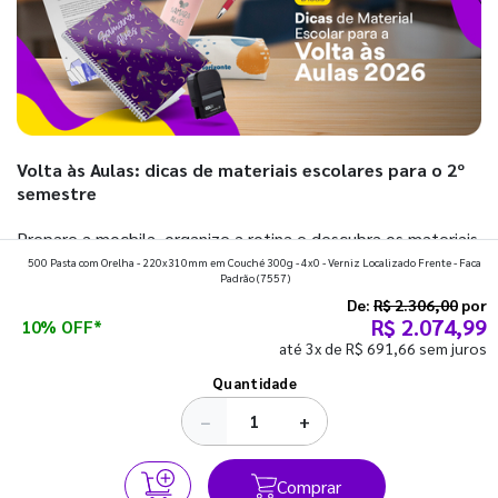
Volta às Aulas: dicas de materiais escolares para o 2º
semestre
Prepare a mochila, organize a rotina e descubra os materiais
500 Pasta com Orelha - 220x310mm em Couché 300g - 4x0 - Verniz Localizado Frente - Faca
que fazem toda diferença para começar o segundo
Padrão
(7557)
semestre com o pé direito. Confira!
De:
R$ 2.306,00
por
R$ 2.074,99
10% OFF*
até 3x de R$ 691,66 sem juros
Ver todos os posts
Quantidade
−
+
Comprar