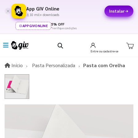
App GIV Online
Instalar
10 mil+ downloads
5% OFF
APPGIVONLINE
*verifique condições
Entre
ou cadastre-se
Início
Início
Pasta Personalizada
Pasta com Orelha