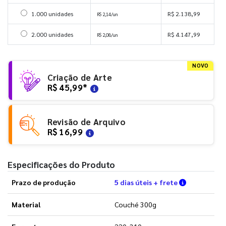
Selecionar 1000 unidades
1.000 unidades
R$ 2.138,99
R$ 2,14/un
Selecionar 2000 unidades
2.000 unidades
R$ 4.147,99
R$ 2,08/un
NOVO
Criação de Arte
R$ 45,99
*
Revisão de Arquivo
R$ 16,99
Especificações do Produto
Verifique a
Prazo de produção
5 dias úteis + frete
Material
Couché 300g