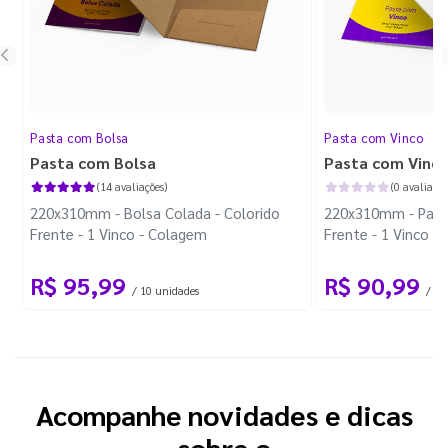
Pasta com Bolsa
Pasta com Vinco
Pasta com Bolsa
Pasta com Vinc
(14 avaliações)
(0 avaliaçõe
220x310mm - Bolsa Colada - Colorido
220x310mm - Pasta
Frente - 1 Vinco - Colagem
Frente - 1 Vinco
R$ 95,99
R$ 90,99
/ 10 unidades
/ 10
Acompanhe novidades e dicas
sobre o